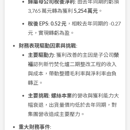
歸屬母公司稅後淨利
: 由去年同期的虧損
3,765 萬元轉為獲利
5,254 萬元
。
稅後 EPS
:
0.52 元
，相較去年同期的 -0.27
元，實現轉虧為盈。
財務表現驅動因素與挑戰
:
主要驅動力
: 獲利改善的主因是子公司
榮
福
認列新竹焚化爐二期整改工程的收入
與成本，帶動整體毛利率與淨利率由負
轉正。
主要挑戰
:
螺絲本業
的營收與獲利能力大
幅衰退，出貨量價均低於去年同期，對
集團營收造成主要壓力。
重大財務事件
: