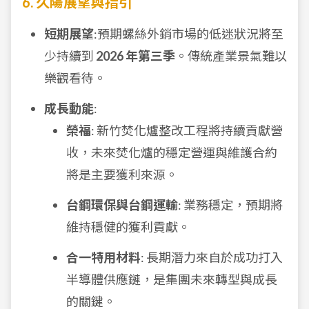
6. 久陽展望與指引
短期展望
:預期螺絲外銷市場的低迷狀況將至
少持續到
2026 年第三季
。傳統產業景氣難以
樂觀看待。
成長動能
:
榮福
: 新竹焚化爐整改工程將持續貢獻營
收，未來焚化爐的穩定營運與維護合約
將是主要獲利來源。
台鋼環保與台鋼運輸
: 業務穩定，預期將
維持穩健的獲利貢獻。
合一特用材料
: 長期潛力來自於成功打入
半導體供應鏈，是集團未來轉型與成長
的關鍵。