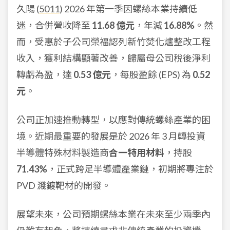
久陽 (
5011
) 2026 年第一季因螺絲本業持續低
迷，合併營收降至
11.68 億元
，年減
16.88%
。然
而，受惠於子公司榮福認列新竹焚化爐整改工程
收入，獲利結構顯著改善，歸屬母公司稅後淨利
轉虧為盈，達
0.53 億元
，每股盈餘 (EPS) 為
0.52
元
。
公司正加速推動轉型，以應對傳統螺絲產業的困
境。近期最重要的發展是於 2026 年 3 月轉投資
半導體特殊材料製造商
合一特用材料
，持股
71.43%
，正式跨足半導體產業鏈，初期將專注於
PVD 濺鍍靶材的開發。
展望未來，公司預期螺絲本業在未來至少兩季內