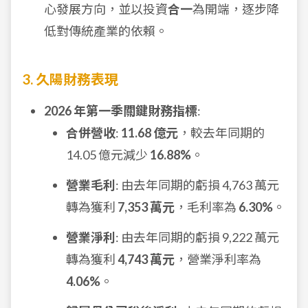
心發展方向，並以投資
合一
為開端，逐步降
低對傳統產業的依賴。
3. 久陽財務表現
2026 年第一季關鍵財務指標
:
合併營收
:
11.68 億元
，較去年同期的
14.05 億元減少
16.88%
。
營業毛利
: 由去年同期的虧損 4,763 萬元
轉為獲利
7,353 萬元
，毛利率為
6.30%
。
營業淨利
: 由去年同期的虧損 9,222 萬元
轉為獲利
4,743 萬元
，營業淨利率為
4.06%
。