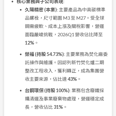
核心業務與子公司表現
:
久陽精密 (本業)
: 主要產品為中高碳標準
品螺栓，尺寸範圍 M3 至 M27。受全球
鋼需疲軟、成本上漲及關稅影響，營運
面臨嚴峻挑戰，2026Q1 營收佔比降至
12%
。
榮福 (持股 54.73%)
: 主要業務為焚化廠委
託操作與維護。因認列新竹焚化爐二期
整改工程收入，獲利轉正，成為集團營
收主要來源，佔比達
43%
。
台鋼環保 (持股 100%)
: 業務包含廢鐵採
購清運及事業廢棄物處理，營運穩定成
長，營收佔比
31%
。