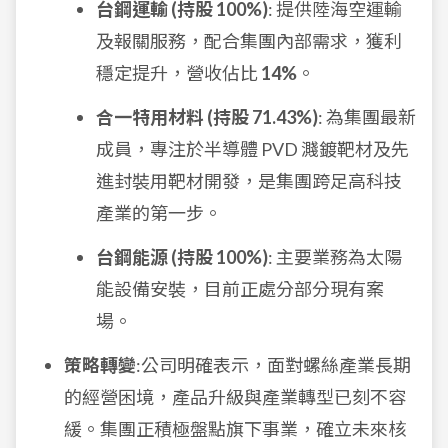
台鋼運輸 (持股 100%)
: 提供陸海空運輸
及報關服務，配合集團內部需求，獲利
穩定提升，營收佔比
14%
。
合一特用材料 (持股 71.43%)
: 為集團最新
成員，專注於半導體 PVD 濺鍍靶材及先
進封裝用靶材開發，是集團跨足高科技
產業的第一步。
台鋼能源 (持股 100%)
: 主要業務為太陽
能設備安裝，目前正處分部分現有案
場。
策略轉變
:公司明確表示，面對螺絲產業長期
的經營困境，產品升級與產業轉型已刻不容
緩。集團正積極盤點旗下事業，確立未來核