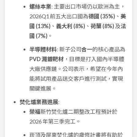
螺絲本業
: 主要出口市場仍以歐洲為主，
2026Q1 前五大出口國為
德國 (35%)
、
美
國 (13%)
、
義大利 (8%)
、
荷蘭 (8%)
及
法
國 (7%)
。
半導體材料
: 新子公司
合一
的核心產品為
PVD 濺鍍靶材
，目標是打入國內半導體
大廠供應鏈。公司表示，希望在今年內
能將試用產品送交客戶進行測試，實現
關鍵進展。
焚化爐業務進展
:
榮福
新竹焚化爐二期整改工程預計於
2026 年第三季完工。
崁頂及屏東焚化爐的歲修計畫將有助於