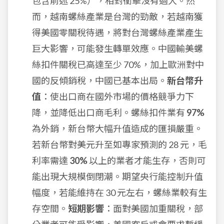
包含前述 25%），相對衝擊沒有過大。然
而，越南螺絲產業是台灣的勁敵，若越南獲
得美國零關稅待遇，將對台灣螺絲產業產生
巨大影響，可能發生轉單效應。中國輸美螺
絲扣件關稅已高達至少 70%，加上歐洲對中
國的反傾銷稅，中國已基本出局。
新台幣升
值
：使出口商在國外市場的價格競爭力下
降，並降低出口商毛利。螺絲扣件業有
97%
為外銷，新台幣大幅升值造成的匯損嚴重。
若新台幣對美元升至如專家預測的 28 元，毛
利率需達
30%
以上的業者才能生存，否則可
能出現大規模倒閉潮。期望央行能控制升值
幅度，若能維持在 30 元左右，螺絲業較有生
存空間。
短期影響
：面對美國加重關稅，部