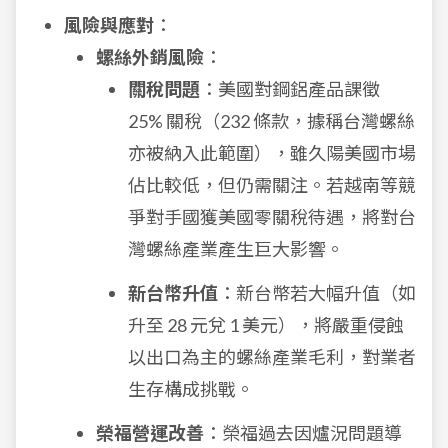
風險與應對
：
螺絲外銷風險
：
關稅問題
：美國對鋼鋁產品課徵
25% 關稅（232 條款，據稱台灣螺絲
亦被納入此範圍），雖久陽美國市場
佔比較低，但仍需關注。若越南等競
爭對手國獲美國零關稅待遇，將對台
灣螺絲產業產生巨大影響。
新台幣升值
：新台幣若大幅升值（如
升至 28 元兌 1 美元），將嚴重侵蝕
以出口為主的螺絲產業毛利，對業者
生存構成挑戰。
榮福營運改善
：榮福過去因爐況問題導