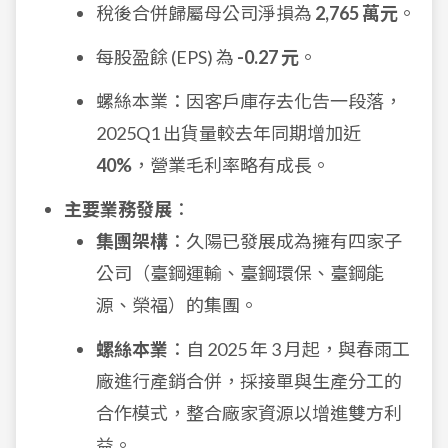
稅後合併歸屬母公司淨損為
2,765 萬元
。
每股盈餘 (EPS) 為
-0.27 元
。
螺絲本業：因客戶庫存去化告一段落，
2025Q1 出貨量較去年同期增加近
40%
，營業毛利率略有成長。
主要業務發展
：
集團架構
：久陽已發展成為擁有四家子
公司（臺鋼運輸、臺鋼環保、臺鋼能
源、榮福）的集團。
螺絲本業
：自 2025 年 3 月起，與春雨工
廠進行產銷合併，採接單與生產分工的
合作模式，整合廠家資源以增進雙方利
益。