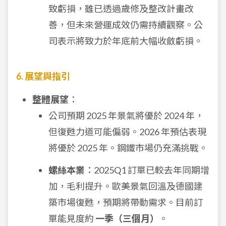
致虧損，雖已透過歲修及整改計畫改
善，但未來營運成效仍需持續觀察。公
司表示將致力於年底前大幅收斂虧損。
6. 展望與指引
整體展望
：
公司預期 2025 年景氣將優於 2024 年，
但復甦力道可能偏弱。2026 年預估表現
將優於 2025 年。鋼鐵市場仍充滿挑戰。
螺絲本業
：2025Q1 訂單已較去年同期增
加，毛利提升。歐美景氣回溫及德國建
築市場復甦，預期將帶動需求。目前訂
單能見度約
一季（三個月）
。