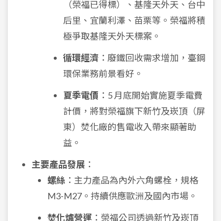
（榮福已得標）、基隆天外天、台中
后里、宜蘭利澤、苗栗等。榮福將積
極爭取基隆天外天標案。
循環經濟
：廢鐵回收需求增加，臺鋼
環保業務前景看好。
夏季電價
：5 月底開始實施夏季電費
計價，將對榮福旗下新竹及崁頂（屏
東）焚化廠的售電收入帶來顯著助
益。
主要產品發展
：
螺絲
：主力產品為內外六角螺栓，規格
M3-M27。持續供應歐洲及國內市場。
焚化爐營運
：榮福公司透過新竹及崁頂