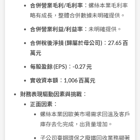
合併營業毛利/毛利率
：螺絲本業毛利率
略有成長，整體合併數據未明確提供。
合併營業利益/利益率
：未明確提供。
合併稅後淨損 (歸屬於母公司)
：
27.65 百
萬元
每股盈餘 (EPS)
：
-0.27 元
實收資本額
：
1,006 百萬元
財務表現驅動因素與挑戰
：
正面因素
：
螺絲本業因歐美市場需求回溫及客戶
庫存去化完成，出貨量增加。
子公司臺鋼環保之廢鐵回收業務顯著