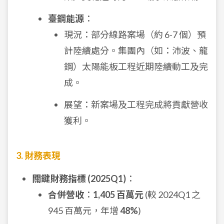
臺鋼能源
：
現況：部分線路案場（約 6-7 個）預
計陸續處分。集團內（如：沛波、龍
鋼）太陽能板工程近期陸續動工及完
成。
展望：新案場及工程完成將貢獻營收
獲利。
3. 財務表現
關鍵財務指標 (2025Q1)
：
合併營收
：
1,405 百萬元
(較 2024Q1 之
945 百萬元，年增
48%
)