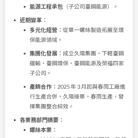
能源工程承包
（子公司臺鋼能源）。
近期變革
：
多元化經營
：從單一螺絲製造拓展至環
保能源領域。
集團化發展
：成立久陽集團，下轄臺鋼
運輸、臺鋼環保、臺鋼能源及榮福四家
子公司。
產銷合作
：2025 年 3 月起與春雨工廠進
行生產合併，久陽接單，春雨生產，發
揮集團整合綜效。
各業務部門摘要
：
螺絲本業
：