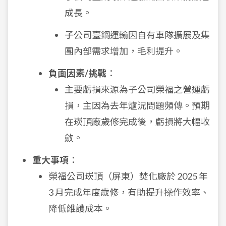
成長。
子公司臺鋼運輸因自有車隊擴展及集
團內部需求增加，毛利提升。
負面因素/挑戰
：
主要虧損來源為子公司榮福之營運虧
損，主因為去年爐況問題頻傳。預期
在崁頂廠歲修完成後，虧損將大幅收
斂。
重大事項
：
榮福公司崁頂（屏東）焚化廠於 2025 年
3 月完成年度歲修，有助提升操作效率、
降低維護成本。