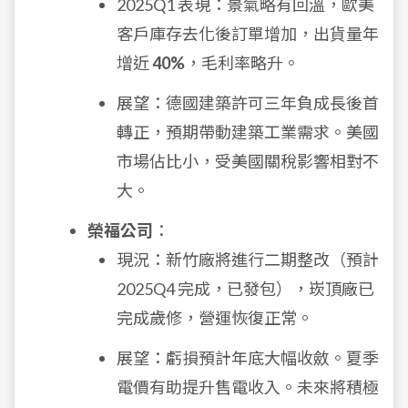
2025Q1 表現：景氣略有回溫，歐美
客戶庫存去化後訂單增加，出貨量年
增近
40%
，毛利率略升。
展望：德國建築許可三年負成長後首
轉正，預期帶動建築工業需求。美國
市場佔比小，受美國關稅影響相對不
大。
榮福公司
：
現況：新竹廠將進行二期整改（預計
2025Q4 完成，已發包），崁頂廠已
完成歲修，營運恢復正常。
展望：虧損預計年底大幅收斂。夏季
電價有助提升售電收入。未來將積極