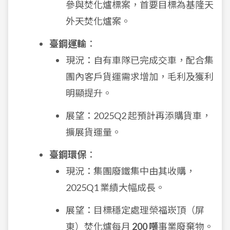
參與焚化爐標案，首要目標為基隆天
外天焚化爐案。
臺鋼運輸
：
現況：自有車隊已完成交車，配合集
團內客戶貨運需求增加，毛利及獲利
明顯提升。
展望：2025Q2 起預計再添購貨車，
擴展貨運量。
臺鋼環保
：
現況：集團廢鐵集中由其收購，
2025Q1 業績大幅成長。
展望：目標穩定處理榮福崁頂（屏
東）焚化爐每月
200 噸
事業廢棄物。