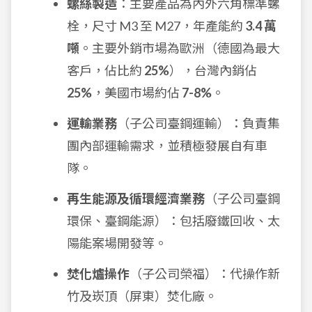
螺絲製造
：主要產品為內外六角標準螺
栓，尺寸 M3 至 M27，年產能約
3.4 萬
噸
。主要外銷市場為歐洲（德國為最大
客戶，佔比約
25%
），台灣內銷佔
25%
，美國市場約佔
7-8%
。
運輸業務
（子公司臺鋼運輸）：負責集
團內部運輸需求，並積極發展自有車
隊。
再生能源及循環經濟業務
（子公司臺鋼
環保、臺鋼能源）：包括廢鐵回收、太
陽能案場開發等。
焚化爐操作
（子公司榮福）：代操作新
竹及崁頂（屏東）焚化廠。