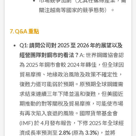
市場競爭加劇（尤其在螺絲產業，需
關注越南等國家的競爭態勢）。
7. Q&A 重點
Q1: 請問公司對 2025 至 2026 年的展望以及
經營團隊對鋼市的看法？
A: 世界鋼鐵協會認
為 2025 年鋼市會較 2024 年轉佳，但全球因
貿易摩擦、地緣政治風險及政策不確定性，
復甦力道可能弱於預期。原預期全球鋼鐵需
求結束連續三年下降並溫和復甦，但美國近
期推動的對等關稅及貿易摩擦，可能使市場
有再次陷入衰退的風險。國際貨幣基金會
(IMF) 於 4 月發布報告，下修 2025 年全球經
濟成長率預測至
2.8%
(原為
3.3%
)，並將