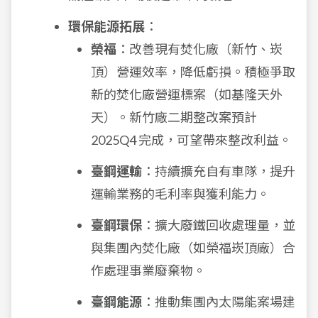
環保能源拓展
：
榮福
：改善現有焚化廠（新竹、崁
頂）營運效率，降低虧損。積極爭取
新的焚化廠營運標案（如基隆天外
天）。新竹廠二期整改案預計
2025Q4 完成，可望帶來整改利益。
臺鋼運輸
：持續擴充自有車隊，提升
運輸業務的毛利率與獲利能力。
臺鋼環保
：擴大廢鐵回收處理量，並
與集團內焚化廠（如榮福崁頂廠）合
作處理事業廢棄物。
臺鋼能源
：推動集團內太陽能案場建