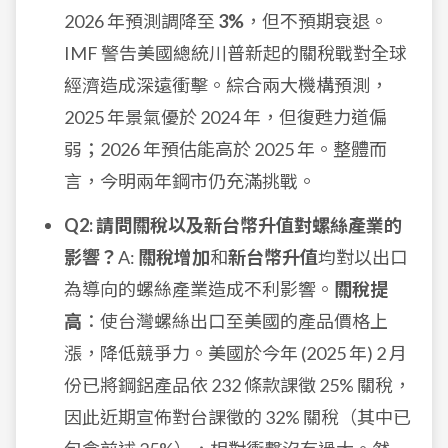
2026 年預測調降至
3%
，但不預期衰退。
IMF 警告美國總統川普新起的關稅戰對全球
經濟造成深遠衝擊。綜合兩大機構預測，
2025 年景氣優於 2024 年，但復甦力道偏
弱；2026 年預估能高於 2025 年。整體而
言，今明兩年鋼市仍充滿挑戰。
Q2: 請問關稅以及新台幣升值對螺絲產業的
影響？
A:
關稅增加
和
新台幣升值
均對以出口
為導向的螺絲產業造成不利影響。
關稅提
高
：使台灣螺絲出口至美國的產品價格上
漲，降低競爭力。美國於今年 (2025 年) 2 月
份已將鋼鋁產品依 232 條款課徵 25% 關稅，
因此近期宣佈對台課徵的 32% 關稅（其中已