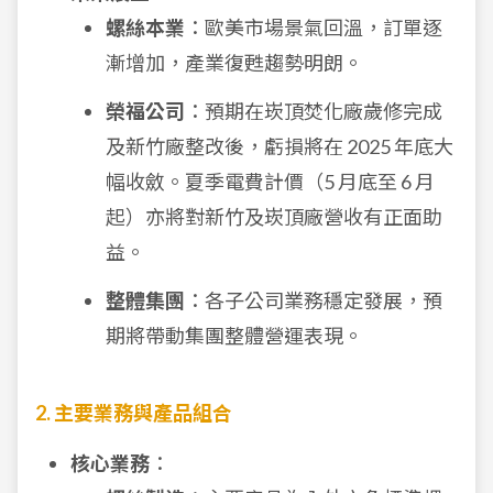
螺絲本業
：歐美市場景氣回溫，訂單逐
漸增加，產業復甦趨勢明朗。
榮福公司
：預期在崁頂焚化廠歲修完成
及新竹廠整改後，虧損將在 2025 年底大
幅收斂。夏季電費計價（5 月底至 6 月
起）亦將對新竹及崁頂廠營收有正面助
益。
整體集團
：各子公司業務穩定發展，預
期將帶動集團整體營運表現。
2. 主要業務與產品組合
核心業務
：