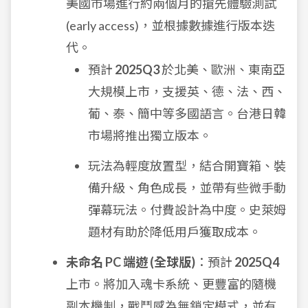
美國市場進行約兩個月的搶先體驗測試
(early access)，並根據數據進行版本迭
代。
預計
2025Q3
於北美、歐洲、東南亞
大規模上市，支援英、德、法、西、
葡、泰、簡中等多國語言。台港日韓
市場將推出獨立版本。
玩法為輕度放置型，結合開寶箱、裝
備升級、角色成長，並帶有些微手動
彈幕玩法。付費設計為中度。史萊姆
題材有助於降低用戶獲取成本。
未命名 PC 端遊 (全球版)
：預計
2025Q4
上市。將加入魂卡系統、更豐富的隨機
副本機制，戰鬥感為無鎖定模式，並有