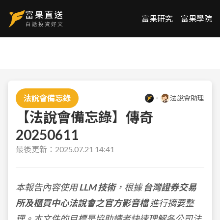
富果研究
富果學院
法說會備忘錄
法說會助理
【法說會備忘錄】傳奇
20250611
最後更新：
2025.07.21 14:41
本報告內容使用
LLM 技術
，根據
台灣證券交易
所及櫃買中心法說會之官方影音檔
進行摘要整
理。本文件的目標是協助讀者快速理解各公司法