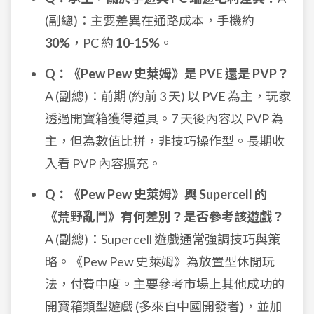
(副總)：主要差異在通路成本，手機約
30%
，PC 約
10-15%
。
Q：《Pew Pew 史萊姆》是 PVE 還是 PVP？
A (副總)：前期 (約前 3 天) 以 PVE 為主，玩家
透過開寶箱獲得道具。7 天後內容以 PVP 為
主，但為數值比拼，非技巧操作型。長期收
入看 PVP 內容擴充。
Q：《Pew Pew 史萊姆》與 Supercell 的
《荒野亂鬥》有何差別？是否參考該遊戲？
A (副總)：Supercell 遊戲通常強調技巧與策
略。《Pew Pew 史萊姆》為放置型休閒玩
法，付費中度。主要參考市場上其他成功的
開寶箱類型遊戲 (多來自中國開發者)，並加