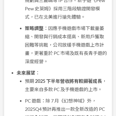
規劃與三麗鷗等 IP 合作。新手遊《Pew
Pew 史萊姆》採用三階段驗證開發模
式，已在北美進行搶先體驗。
策略調整
：因應手機遊戲市場下載量萎
縮、開發與行銷成本提高、新用戶獲取
困難等挑戰，公司放緩手機遊戲上市計
畫，更著重於 PC 市場及既有長青手遊的
深度經營。
未來展望
：
預期
2025 下半年營收將有較顯著成長
，
主要來自多款 PC 及手機遊戲的上市。
PC 遊戲：除 7 月《幻想神域》外，
2025Q4 預計再推出一款全新改造的 PC