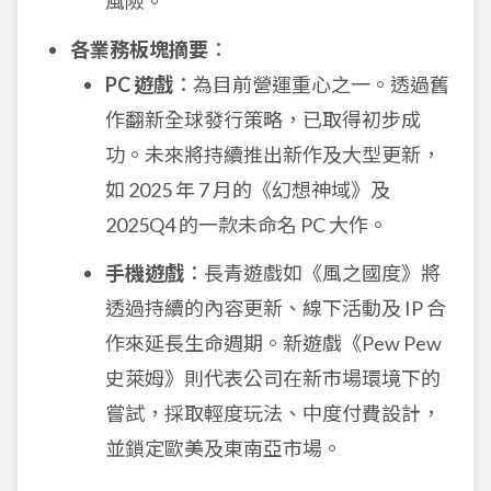
風險。
各業務板塊摘要
：
PC 遊戲
：為目前營運重心之一。透過舊
作翻新全球發行策略，已取得初步成
功。未來將持續推出新作及大型更新，
如 2025 年 7 月的《幻想神域》及
2025Q4 的一款未命名 PC 大作。
手機遊戲
：長青遊戲如《風之國度》將
透過持續的內容更新、線下活動及 IP 合
作來延長生命週期。新遊戲《Pew Pew
史萊姆》則代表公司在新市場環境下的
嘗試，採取輕度玩法、中度付費設計，
並鎖定歐美及東南亞市場。