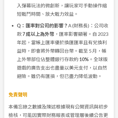
入彈幕玩法的微創新，讓玩家可手動操作縮
短戰鬥時間、放大戰力效益。
Q：匯率對公司的影響？
A (財務長)：公司收
款
7 成以上為外幣
，匯率影響顯著。自 2023
年起，當帳上匯率優於換匯匯率且有兌換利
益時，即會將外幣轉回台幣。截至 5 月，帳
上外幣部位佔整體銀行存款約
10%
。全球版
遊戲的廣告支出也盡量以美元支付，以自然
避險。雖仍有匯損，但已盡力降低波動。
免責聲明
本備忘錄之數據及陳述根據現有公開資訊與初步
檢核，可能因實際財務報表或管理層後續公告更