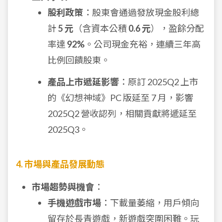
股利政策
：股東會通過發放現金股利總
計
5 元
（含資本公積
0.6 元
），盈餘分配
率達
92%
。公司現金充裕，連續三年高
比例回饋股東。
產品上市遞延影響
：原訂 2025Q2 上市
的《幻想神域》PC 版延至 7 月，影響
2025Q2 營收認列，相關貢獻將遞延至
2025Q3。
4. 市場與產品發展動態
市場趨勢與機會
：
手機遊戲市場
：下載量萎縮，用戶傾向
留存於長青遊戲，新遊戲突圍困難。玩