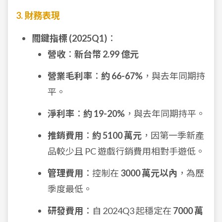
3. 財務表現
關鍵指標 (2025Q1)
：
營收
：
新台幣 2.99 億元
營業毛利率
：
約 66-67%
，與去年同期持
平。
淨利率
：
約 19-20%
，與去年同期持平。
推銷費用
：
約 5100 萬元
，因第一季新產
品較少且 PC 遊戲行銷費用相對手遊低。
管理費用
：控制在
3000 萬元以內
，為歷
季度最低。
研發費用
：自 2024Q3 起穩定在
7000 萬