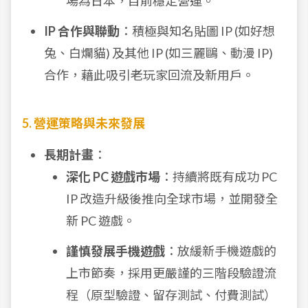
場為日本，目前穩定營運。
IP 合作與聯動
：積極與知名貼圖 IP (如好想
兔、白爛貓) 及其他 IP (如三麗鷗、動漫 IP)
合作，藉此吸引老玩家回流及新用戶。
5. 營運策略與未來發展
長期計畫
：
深化 PC 遊戲市場
：持續將既有成功 PC
IP 改造升級後推向全球市場，並開發全
新 PC 遊戲。
謹慎發展手機遊戲
：放緩新手機遊戲的
上市節奏，採用更嚴謹的三階段驗證流
程（原型驗證、留存測試、付費測試）