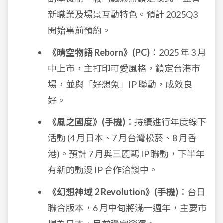
新職業及場景互動特色。預計 2025Q3
開始事前預約。
《晴空物語 Reborn》(PC)
：2025 年 3 月
中上市，主打印可愛風格，鎖定台港市
場，並與「好想兔」IP 聯動，成效良
好。
《風之國度》(手機)
：持續進行年度線下
活動 (4 月日本、7 月台灣松菸、8 月香
港)。預計 7 月與三麗鷗 IP 聯動，下半年
有新的動漫 IP 合作洽談中。
《幻想神域 2 Revolution》(手機)
：台日
聯合版本，6 月中旬將滿一週年，主要市