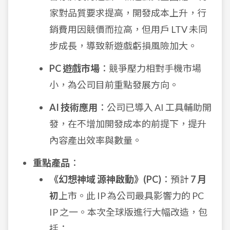
家對品質要求提高，開發成本上升，行
銷費用因競價而拉高，但用戶 LTV 未同
步成長，導致新遊戲虧損風險加大。
PC 遊戲市場
：競爭壓力相對手機市場
小，為公司目前重點發展方向。
AI 技術應用
：公司已導入 AI 工具輔助開
發，在不增加開發成本的前提下，提升
內容產出效率與數量。
重點產品
：
《幻想神域 源神啟動》(PC)
：預計
7 月
初
上市。此 IP 為公司最具影響力的 PC
IP 之一。本次全球版進行大幅改造，包
括：