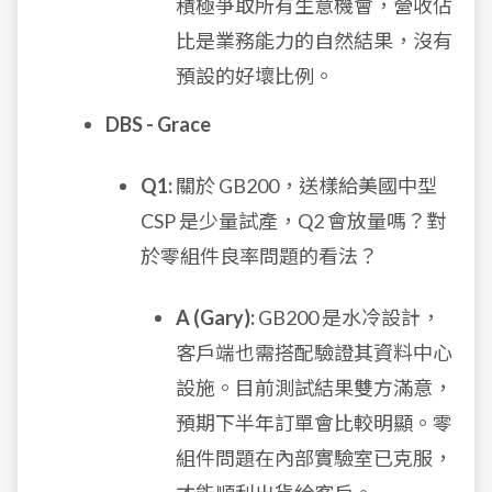
積極爭取所有生意機會，營收佔
比是業務能力的自然結果，沒有
預設的好壞比例。
DBS - Grace
Q1:
關於 GB200，送樣給美國中型
CSP 是少量試產，Q2 會放量嗎？對
於零組件良率問題的看法？
A (Gary):
GB200 是水冷設計，
客戶端也需搭配驗證其資料中心
設施。目前測試結果雙方滿意，
預期下半年訂單會比較明顯。零
組件問題在內部實驗室已克服，