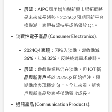
展望
：
AIPC
應用增加與新興市場拓展將
是未來成長趨勢。2025Q2 預期因新平台
換機潮，表現有望持平或略優於 Q1。
消費性電子產品 (Consumer Electronics)
:
2024Q4 表現
：因進入淡季，營收季減
36%
，年減
33%
，反映終端需求疲弱。
展望
：遊戲機業務仍在淡季，但
IOT 新
品與新客戶
將於 2025Q2 開始挹注，預
期季度表現穩定向上。全年來看，新客
戶與新產品發表將帶動營收成長。
通訊產品 (Communication Products)
: