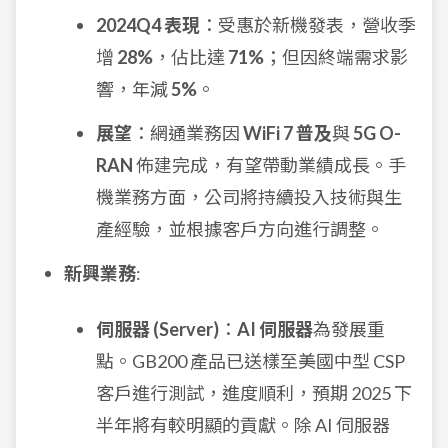
2024Q4 表現
：受惠於新機發表，營收季
增
28%
，佔比達
71%
；但因終端需求影
響，年減
5%
。
展望
：網通業務因
WiFi 7 普及
與
5G O-
RAN
佈建完成，有望帶動業績成長。手
機業務方面，公司將持續投入技術與生
產經驗，並根據客戶方向進行調整。
新興業務
:
伺服器 (Server)
：
AI 伺服器
為發展重
點。GB200 產品已送樣至美國中型 CSP
客戶進行測試，進度順利，預期 2025 下
半年將有較明顯的貢獻。除 AI 伺服器