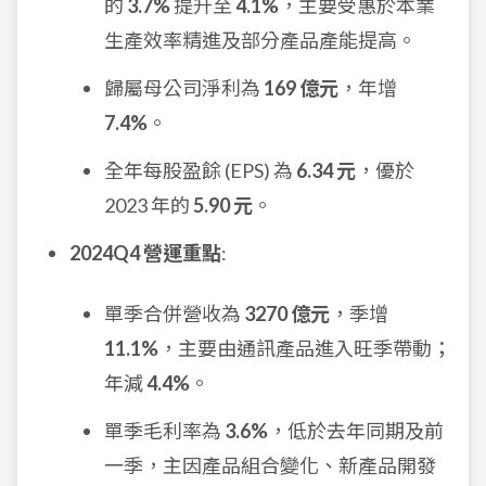
的
3.7%
提升至
4.1%
，主要受惠於本業
生產效率精進及部分產品產能提高。
歸屬母公司淨利為
169 億元
，年增
7.4%
。
全年每股盈餘 (EPS) 為
6.34 元
，優於
2023 年的
5.90 元
。
2024Q4 營運重點
:
單季合併營收為
3270 億元
，季增
11.1%
，主要由通訊產品進入旺季帶動；
年減
4.4%
。
單季毛利率為
3.6%
，低於去年同期及前
一季，主因產品組合變化、新產品開發