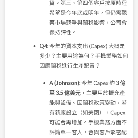
貨。第三、第四個客戶按原時程
希望是今年底或明年，但仍需觀
察市場競爭與關稅影響，公司會
保持彈性。
Q4:
今年的資本支出 (Capex) 大概是
多少？主要用途為何？手機業務如何
因應關稅進行生產配置？
A (Johnson):
今年 Capex 約
3 億
至 3.5 億美元
，主要用於擴充產
能與設備。因關稅政策變動，若
有新廠設立（如美國），Capex
可能會再增加。手機業務方面不
評論單一客人，會與客戶緊密配