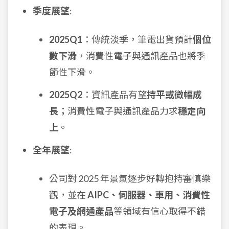
季度展望
:
2025Q1
：傳統淡季，筆電出貨預計
個位
數下滑
，消費性電子與通訊產品也將季
節性下滑。
2025Q2
：資訊產品有望
持平或微幅成
長
；消費性電子與通訊產品力求
穩定向
上
。
全年展望
:
公司對 2025 年景氣逐步好轉抱持審慎樂
觀，並在
AIPC、伺服器、車用、消費性
電子及網通產品
等領域有信心取得不錯
的表現。