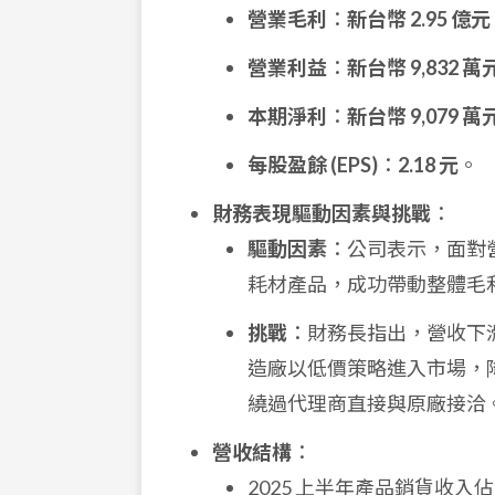
營業毛利
：
新台幣 2.95 億元
營業利益
：
新台幣 9,832 萬
本期淨利
：
新台幣 9,079 萬
每股盈餘 (EPS)
：
2.18 元
。
財務表現驅動因素與挑戰
：
驅動因素
：公司表示，面對
耗材產品，成功帶動整體毛
挑戰
：財務長指出，營收下滑
造廠以低價策略進入市場，降
繞過代理商直接與原廠接洽
營收結構
：
2025 上半年產品銷貨收入