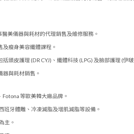
事醫美儀器與耗材的代理銷售及維修服務。
售及瘦身美容纖體課程。
皮護理 (DR CYJ)、纖體科技 (LPG) 及臉部護理 (伊啵
儀器與耗材銷售。
、Fotona 等歐美韓大廠品牌。
雕、西班牙體雕、冷凍減脂及增肌減脂等設備。
品牌為主。