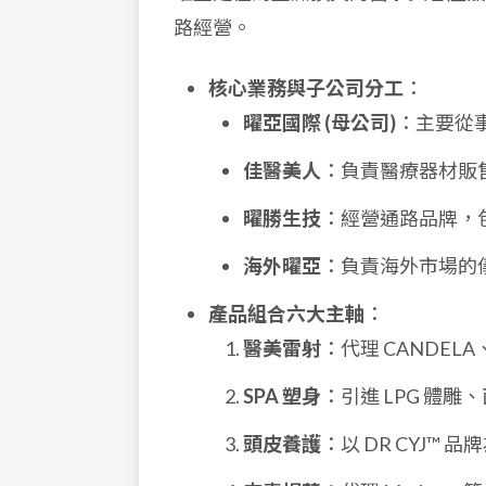
路經營。
核心業務與子公司分工
：
曜亞國際 (母公司)
：主要從
佳醫美人
：負責醫療器材販
曜勝生技
：經營通路品牌，包括頭
海外曜亞
：負責海外市場的
產品組合六大主軸
：
醫美雷射
：代理 CANDELA
SPA 塑身
：引進 LPG 體
頭皮養護
：以 DR CYJ™ 