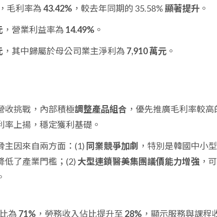
，毛利率為
43.42%
，較去年同期的 35.58%
顯著提升
。
元
，營業利益率為
14.49%
。
元
，其中歸屬於母公司業主淨利為
7,910 萬元
。
營收挑戰，內部積極
調整產品組合
，優先推廣毛利率較高
利率上揚，穩定獲利基礎。
主因來自兩方面：(1)
同業競爭加劇
，特別是韓國中小型
低了產業門檻；(2)
大型連鎖醫美集團議價能力增強
，可
。
佔比為
71%
，勞務收入佔比提升至
28%
，顯示服務與課程