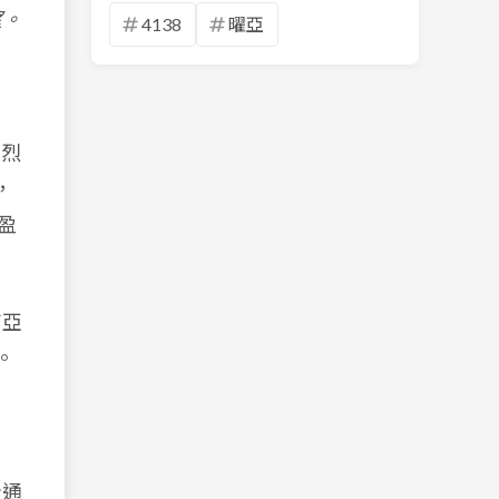
望。
4138
曜亞
激烈
，
盈
南亞
。
及通