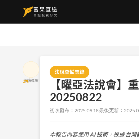
法說會備忘錄
【曜亞法說會】重
閱讀進度
0
%
20250822
初次發布：
2025.09.18
最後更新：
2025.0
本報告內容使用
AI 技術
，根據
台灣