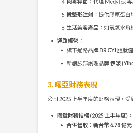
肉毒桿菌
：代理 Medytox
微整形注射
：提供膠原蛋白
生活美容產品
：如氫氧水飛
通路經營
：
旗下通路品牌
DR CYJ 胜肽
新創臉部護理品牌
伊啵 (Yib
3. 曜亞財務表現
公司 2025 上半年度的財務表現
關鍵財務指標 (2025 上半年度)
：
合併營收
：
新台幣 6.78 億元