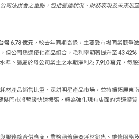
公司法說會之重點，包括營運狀況、財務表現及未來展
台幣 6.78 億元
，較去年同期衰退，主要受市場同業競爭
滑，但公司透過優化產品組合，毛利率顯著提升至
43.42%
水準。歸屬於母公司業主之本期淨利為
7,910 萬元
，每股
耗材產品銷售比重、深耕明星產品市場，並持續拓展東
 胜肽健髮門市將暫緩快速擴張，轉為強化現有店面的營運體質
與服務綜合供應商，業務涵蓋儀器耗材銷售、維修服務