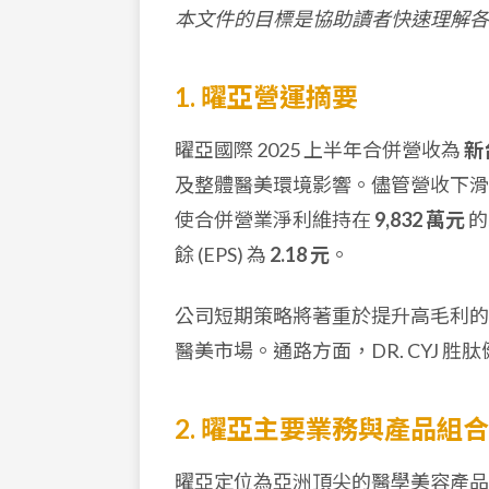
本文件的目標是協助讀者快速理解各
1. 曜亞營運摘要
曜亞國際 2025 上半年合併營收為
新
及整體醫美環境影響。儘管營收下
使合併營業淨利維持在
9,832 萬元
的
餘 (EPS) 為
2.18 元
。
公司短期策略將著重於提升高毛利的
醫美市場。通路方面，DR. CYJ
2. 曜亞主要業務與產品組合
曜亞定位為亞洲頂尖的醫學美容產品