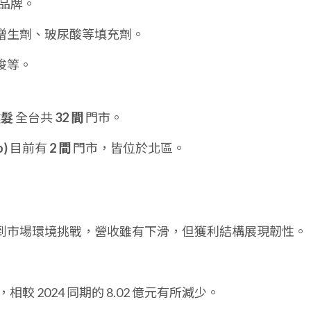
 等品牌。
增生劑、玻尿酸等填充劑。
梭等。
健髮
全台共
32 間
門市。
o)
目前有
2 間
門市，皆位於北區。
，受到市場環境挑戰，營收雖有下滑，但獲利結構展現韌性。
，相較 2024 同期的 8.02 億元有所減少。