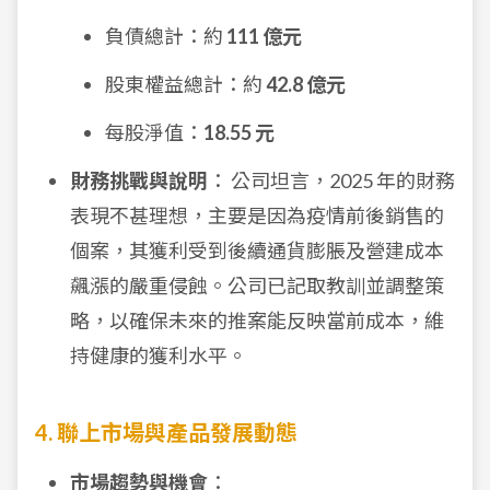
負債總計：約
111 億元
股東權益總計：約
42.8 億元
每股淨值：
18.55 元
財務挑戰與說明
： 公司坦言，2025 年的財務
表現不甚理想，主要是因為疫情前後銷售的
個案，其獲利受到後續通貨膨脹及營建成本
飆漲的嚴重侵蝕。公司已記取教訓並調整策
略，以確保未來的推案能反映當前成本，維
持健康的獲利水平。
4. 聯上市場與產品發展動態
市場趨勢與機會
：