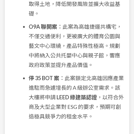
取得土地，降低開發風險並擴大收益基
礎。
O9A 聯開案
：此案為高雄捷運共構宅，
不僅交通便利，更被廣大的體育公園與
藝文中心環繞，產品特殊性極高。規劃
中將納入公共托嬰中心與親子館，響應
政府政策並提升產品價值。
停 35 BOT 案
：此案鎖定北高雄因應產業
進駐而急遽增長的 A 級辦公室需求。該
大樓將申請
LEED 綠建築認證
，以符合外
商及大型企業對 ESG 的要求，預期可創
造極具競爭力的租金水平。