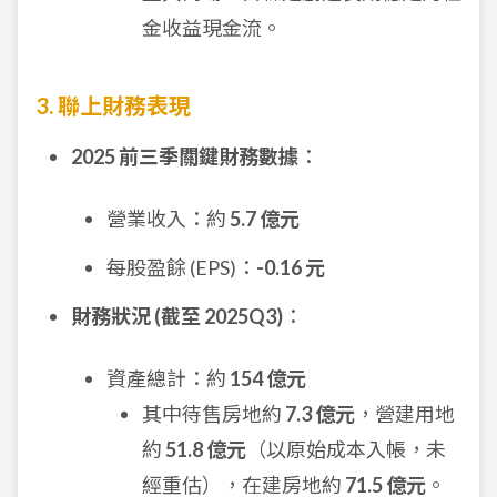
金收益現金流。
3. 聯上財務表現
2025 前三季關鍵財務數據
：
營業收入：約
5.7 億元
每股盈餘 (EPS)：
-0.16 元
財務狀況 (截至 2025Q3)
：
資產總計：約
154 億元
其中待售房地約
7.3 億元
，營建用地
約
51.8 億元
（以原始成本入帳，未
經重估），在建房地約
71.5 億元
。