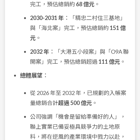
完工，預估總銷約
68 億元
。
2030-2031 年
：「精忠二村住三基地」
與「海北案」完工，預估總銷約
151 億
元
。
2032 年
：「大港五小段案」與「O9A 聯
開案」完工，預估總銷超過
111 億元
。
總體展望
：
從 2026 年至 2032 年，已規劃的入帳案
量總銷合計
超過 500 億元
。
公司強調「機會是留給準備好的人」，
聯上實業已備妥極具競爭力的土地原
料，將在逆風的產業環境中戮力以赴，