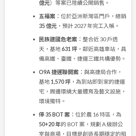
億元
）等案已陸續公開銷售。
五福案
：位於亞洲新灣區門戶，總銷
35 億元
，預計 2027 年完工入帳。
民族建國危老案
：整合近 30 戶透
天，基地
631 坪
，鄰近高雄車站，具
備高鐵、臺鐵、捷運三鐵共構優勢。
O9A 捷運聯開案
：與高捷局合作，
基地
1,570 坪
，為到站即到家的捷運
宅，周邊環繞大量體育及藝文設施，
環境獨特。
停 35 BOT 案
：位於農 16 特區，為
50+20 年
的 BOT 案，規劃 A 級辦公
室與商場，目標是創造長期穩定的租