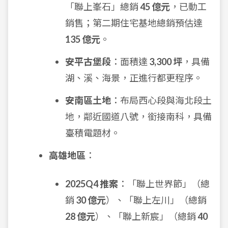
「聯上峯石」總銷
45 億元
，已動工
銷售；第二期住宅基地總銷預估達
135 億元
。
安平古堡段
：面積達
3,300 坪
，具備
湖、溪、海景，正進行都更程序。
安南區土地
：布局西心段與海北段土
地，鄰近國道八號，銜接南科，具備
臺積電題材。
高雄地區
：
2025Q4 推案
：「聯上世界節」（總
銷
30 億元
）、「聯上左川」（總銷
28 億元
）、「聯上新宸」（總銷
40