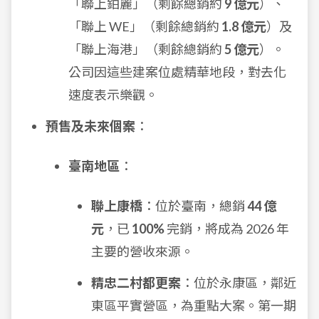
「聯上鉑麗」（剩餘總銷約
9 億元
）、
「聯上 WE」（剩餘總銷約
1.8 億元
）及
「聯上海港」（剩餘總銷約
5 億元
）。
公司因這些建案位處精華地段，對去化
速度表示樂觀。
預售及未來個案
：
臺南地區
：
聯上康橋
：位於臺南，總銷
44 億
元
，已
100%
完銷，將成為 2026 年
主要的營收來源。
精忠二村都更案
：位於永康區，鄰近
東區平實營區，為重點大案。第一期