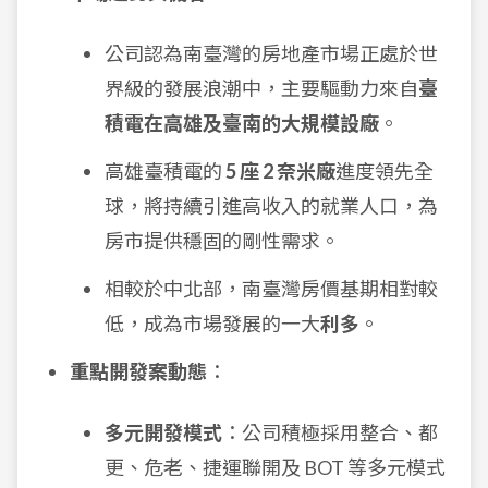
公司認為南臺灣的房地產市場正處於世
界級的發展浪潮中，主要驅動力來自
臺
積電在高雄及臺南的大規模設廠
。
高雄臺積電的
5 座 2 奈米廠
進度領先全
球，將持續引進高收入的就業人口，為
房市提供穩固的剛性需求。
相較於中北部，南臺灣房價基期相對較
低，成為市場發展的一大
利多
。
重點開發案動態
：
多元開發模式
：公司積極採用整合、都
更、危老、捷運聯開及 BOT 等多元模式