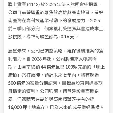
聯上實業 (4113) 於 2025 年法人說明會中揭露，
公司目前營運重心聚焦於高雄與臺南地區，看好
南臺灣在高科技產業帶動下的發展潛力。2025
前三季因部分完工個案獲利受通膨與營建成本上
漲侵蝕，導致每股盈餘為
-0.16 元
。
展望未來，公司已調整策略，確保後續推案的獲
利能力。自 2026 年起，公司將迎來入帳高峰
期，由臺南總銷
44 億元
且已
100%
完銷的「聯上
康橋」案打頭陣，預計未來七年內，將有超過
500 億元
的案量分期認列，目標為股東創造長期
且穩定的獲利。公司強調，儘管建設業面臨逆
風，但憑藉著在高雄與臺南精華區持有的近
16,000 坪
土地庫存，已為未來的成長做好準備。