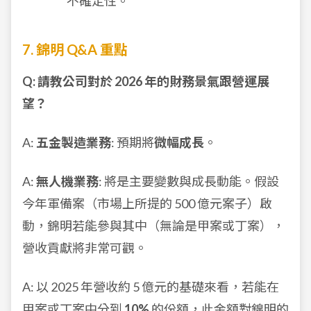
不確定性。
7. 錦明 Q&A 重點
Q: 請教公司對於 2026 年的財務景氣跟營運展
望？
A:
五金製造業務
: 預期將
微幅成長
。
A:
無人機業務
: 將是主要變數與成長動能。假設
今年軍備案（市場上所提的 500 億元案子）啟
動，錦明若能參與其中（無論是甲案或丁案），
營收貢獻將非常可觀。
A: 以 2025 年營收約 5 億元的基礎來看，若能在
甲案或丁案中分到
10%
的份額，此金額對錦明的