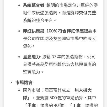
系統整合者
: 錦明的市場定位非單純的零
組件或硬體製造商，而是能夠
交付完整
系統
的整合平台。
非紅供應鏈
:
100% 符合非紅供應鏈
要求
是公司在國防及友盟國家市場中的最大
優勢。
量產能力
: 憑藉 37 年的製造經驗，公司
具備將產品從原型轉化為大規模量產的
堅實能力。
市場機會
:
國內市場：國軍預計成立「
無人機大
隊
」，並規劃
500 億
的軍購預算，其中
「
甲案
」規模約
40 億
，「
丁案
」規模約