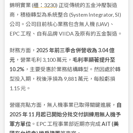
錦明實業 (
櫃：3230
) 正從傳統的五金沖壓製造
商，積極轉型為系統整合 (System Integrator, SI)
公司。公司目前核心業務包含無人機 (UAV)、
EPC 工程、自有品牌 VIIDA 及原有的五金製造。
財務方面，
2025 年前三季合併營收為 3.04 億
元
，營業毛利 3,100 萬元，
毛利率顯著提升至
10.2%
，主要受惠於業務結構轉型。然因處於轉
型投入期，稅後淨損為 9,881 萬元，每股虧損
1.15 元。
營運亮點方面，無人機事業已取得關鍵進展，
自
2025 年 11 月起已開始分批交付訓練用無人機予
軍方單位
。EPC 工程事業部近期亦完成
AIT (美