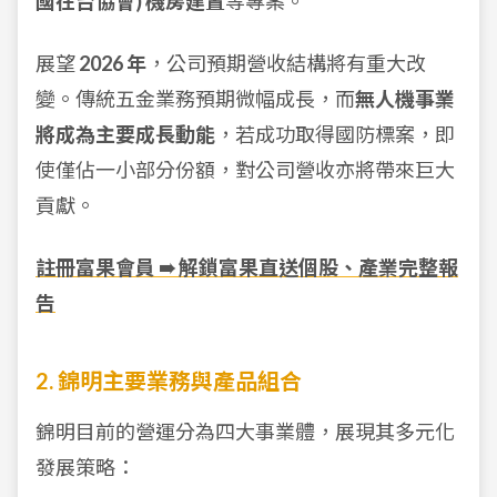
國在台協會) 機房建置
等專案。
展望
2026 年
，公司預期營收結構將有重大改
變。傳統五金業務預期微幅成長，而
無人機事業
將成為主要成長動能
，若成功取得國防標案，即
使僅佔一小部分份額，對公司營收亦將帶來巨大
貢獻。
註冊富果會員 ➠ 解鎖富果直送個股、產業完整報
告
2. 錦明主要業務與產品組合
錦明目前的營運分為四大事業體，展現其多元化
發展策略：