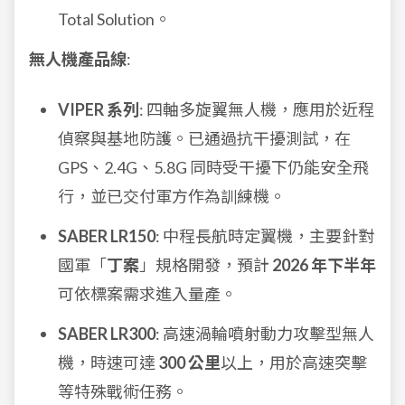
Total Solution。
無人機產品線
:
VIPER 系列
: 四軸多旋翼無人機，應用於近程
偵察與基地防護。已通過抗干擾測試，在
GPS、2.4G、5.8G 同時受干擾下仍能安全飛
行，並已交付軍方作為訓練機。
SABER LR150
: 中程長航時定翼機，主要針對
國軍「
丁案
」規格開發，預計
2026 年下半年
可依標案需求進入量產。
SABER LR300
: 高速渦輪噴射動力攻擊型無人
機，時速可達
300 公里
以上，用於高速突擊
等特殊戰術任務。