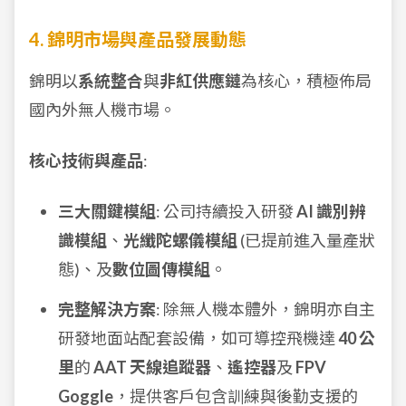
4. 錦明市場與產品發展動態
錦明以
系統整合
與
非紅供應鏈
為核心，積極佈局
國內外無人機市場。
核心技術與產品
:
三大關鍵模組
: 公司持續投入研發
AI 識別辨
識模組
、
光纖陀螺儀模組
(已提前進入量產狀
態)、及
數位圖傳模組
。
完整解決方案
: 除無人機本體外，錦明亦自主
研發地面站配套設備，如可導控飛機達
40 公
里
的
AAT 天線追蹤器
、
遙控器
及
FPV
Goggle
，提供客戶包含訓練與後勤支援的