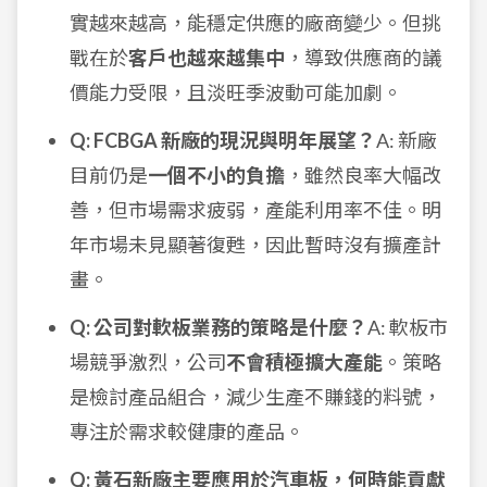
實越來越高，能穩定供應的廠商變少。但挑
戰在於
客戶也越來越集中
，導致供應商的議
價能力受限，且淡旺季波動可能加劇。
Q: FCBGA 新廠的現況與明年展望？
A: 新廠
目前仍是
一個不小的負擔
，雖然良率大幅改
善，但市場需求疲弱，產能利用率不佳。明
年市場未見顯著復甦，因此暫時沒有擴產計
畫。
Q: 公司對軟板業務的策略是什麼？
A: 軟板市
場競爭激烈，公司
不會積極擴大產能
。策略
是檢討產品組合，減少生產不賺錢的料號，
專注於需求較健康的產品。
Q: 黃石新廠主要應用於汽車板，何時能貢獻