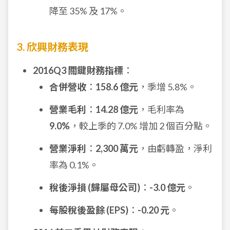
降至 35% 及 17%。
3. 欣興財務表現
2016Q3 關鍵財務指標
：
合併營收
：
158.6 億元
，季增 5.8%。
營業毛利
：
14.28 億元
，毛利率為
9.0%
，較上季的 7.0% 增加 2 個百分點。
營業淨利
：
2,300 萬元
，由虧轉盈，淨利
率為 0.1%。
稅後淨損 (歸屬母公司)
：
-3.0 億元
。
每股稅後盈餘 (EPS)
：
-0.20 元
。