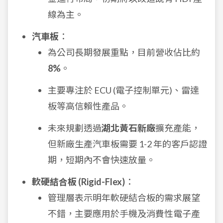
線為主。
汽車板
：
為公司長期發展重點，目前營收佔比約
8%
。
主要專注於 ECU (電子控制單元)、雷達
板等高信賴性產品。
未來規劃透過
湖北黃石新廠
擴充產能，
但新廠生產汽車板需要 1-2 年的客戶認證
期，短期內不會快速放量。
軟硬結合板 (Rigid-Flex)
：
管理層表示明年軟硬結合板的需求展望
不錯，主要應用於手機及消費性電子產