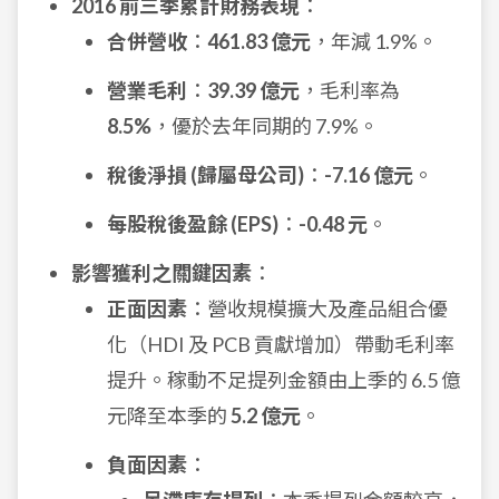
2016 前三季累計財務表現
：
合併營收
：
461.83 億元
，年減 1.9%。
營業毛利
：
39.39 億元
，毛利率為
8.5%
，優於去年同期的 7.9%。
稅後淨損 (歸屬母公司)
：
-7.16 億元
。
每股稅後盈餘 (EPS)
：
-0.48 元
。
影響獲利之關鍵因素
：
正面因素
：營收規模擴大及產品組合優
化（HDI 及 PCB 貢獻增加）帶動毛利率
提升。稼動不足提列金額由上季的 6.5 億
元降至本季的
5.2 億元
。
負面因素
：