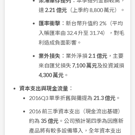
呆滯庫存提列
：本季提列金額較高，
達
2.21 億元
（上季約 8,800 萬元）。
匯率衝擊
：新台幣升值約 2%（平均
入帳匯率由 32.4 升至 31.74），對毛
利造成負面影響。
業外損失
：業外淨損
2.1 億元
，主要
來自匯兌損失
7,100 萬元
及投資減損
4,300 萬元
。
資本支出與現金流量
：
2016Q3 單季折舊與攤提為
21.3 億元
。
2016 前三季資本支出（現金流出基礎）
約為
35 億元
。公司預計第四季為因應新
產品將有較多設備導入，全年資本支出