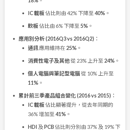
18%
。
IC 載板
佔比則由 42% 下降至
40%
。
軟板
佔比由 6% 下降至
5%
。
應用別分析 (2016Q3 vs 2016Q2)
：
通訊
應用維持在
25%
。
消費性電子及其他
從 23% 上升至
24%
。
個人電腦與筆記型電腦
從 10% 上升至
11%
。
累計前三季產品組合變化 (2016 vs 2015)
：
IC 載板
佔比顯著提升，從去年同期的
36% 增加至
41%
。
HDI
及
PCB
佔比則分別由 37% 及 19% 下