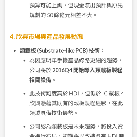
預算可能上調，但現金流出預計與原先
規劃的 50 餘億元相差不大。
4. 欣興市場與產品發展動態
類載板 (Substrate-like PCB) 技術
：
為因應明年手機產品線路更細的趨勢，
公司將於
2016Q4 開始導入類載板製程
相關設備
。
此技術難度高於 HDI，但低於 IC 載板。
欣興憑藉其既有的載板製程經驗，在此
領域具備技術優勢。
公司認為類載板是未來趨勢，將投入資
金進行布局，初期將以改造既有 HDI 產