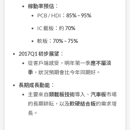
稼動率預估
：
PCB / HDI：
85% – 95%
IC 載板：約
70%
軟板：
70% – 75%
2017Q1 初步展望
：
從客戶端感受，明年第一季
應不屬淡
季
，狀況預期會比今年同期好。
長期成長動能
：
主要來自
類載板技術
導入、
汽車板
市場
的長期耕耘，以及
軟硬結合板
的需求增
長。