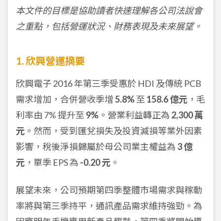
本文件的目標是協助讀者快速理解各公司法說會
之重點，包括營運狀況、財務表現及未來展望。
1. 欣興營運摘要
欣興電子 2016 年第三季受惠於 HDI 及傳統 PCB
需求增加，合併營收季增
5.8%
至
158.6 億元
，毛
利率由 7% 提升至
9%
。營業利益轉正為
2,300 萬
元
。然而，受到匯兌損失及投資減損等業外因素
影響，稅後淨損歸屬於母公司業主權益為
3 億
元
，單季 EPS 為
-0.20 元
。
展望未來，公司預期第四季整體市場需求與稼動
率將與第三季持平，通訊產品需求維持強勁。為