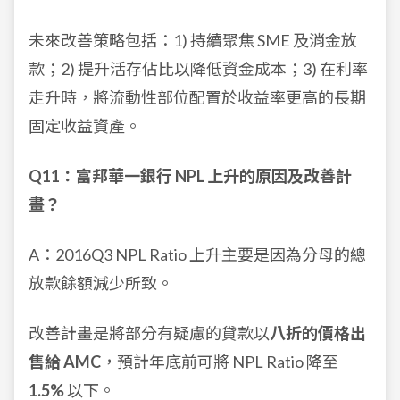
未來改善策略包括：1) 持續聚焦 SME 及消金放
款；2) 提升活存佔比以降低資金成本；3) 在利率
走升時，將流動性部位配置於收益率更高的長期
固定收益資產。
Q11：富邦華一銀行 NPL 上升的原因及改善計
畫？
A：2016Q3 NPL Ratio 上升主要是因為分母的總
放款餘額減少所致。
改善計畫是將部分有疑慮的貸款以
八折的價格出
售給 AMC
，預計年底前可將 NPL Ratio 降至
1.5%
以下。