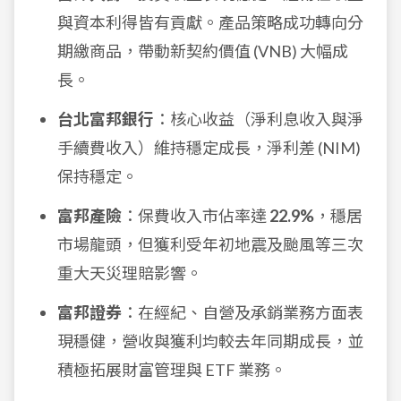
與資本利得皆有貢獻。產品策略成功轉向分
期繳商品，帶動新契約價值 (VNB) 大幅成
長。
台北富邦銀行
：核心收益（淨利息收入與淨
手續費收入）維持穩定成長，淨利差 (NIM)
保持穩定。
富邦產險
：保費收入市佔率達
22.9%
，穩居
市場龍頭，但獲利受年初地震及颱風等三次
重大天災理賠影響。
富邦證券
：在經紀、自營及承銷業務方面表
現穩健，營收與獲利均較去年同期成長，並
積極拓展財富管理與 ETF 業務。