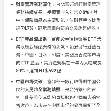
財富管理業務深化
：台北富邦銀行財富管理
業務持續成長，手續費收入年增
8.8%
。其
中，保險商品為主要動能，佔財管手收比重
達
74.7%
，顯示集團內部的交叉銷售綜效。
ETF 產品線擴張
：富邦證券積極發展 ETF 業
務以應對經紀業務的挑戰。透過發行涵蓋台
灣、中國、日本、印度、美國及香港等市場
的 ETF 產品，其資產規模在一年內大幅成長
80%
，達到
NT$ 592 億
。
中國市場突破
：富邦華一銀行取得對中國公
民的
人民幣全業務執照
，是台資銀行的首
例。此舉將使其能夠直接服務中國廣大的零
售客戶，為未來在中國市場的發展開拓了全