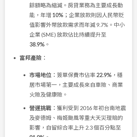
餘額略為縮減。房貸業務為主要成長動
能，年增
10%
；企業放款則因人民幣貶
值影響外幣放款需求而年減 9.7%。中小
企業 (SME) 放款佔比持續提升至
38.9%
。
富邦產險
：
市場地位
：簽單保費市佔率
22.9%
，穩
居市場第一，主要成長來自車險、商業
火險及健康險。
營運挑戰
：獲利受到 2016 年初台南地震
及麥德姆、梅姬颱風等重大天災理賠的
影響，自留綜合率上升 2.3 個百分點至