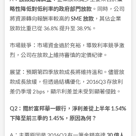
略性降低對低利率的政府部門放款
。同時，公司
將資源轉向報酬率較高的
SME 放款
，其佔企業
放款比重已從 36.8% 提升至 38.9%。
市場競爭：市場資金過於充裕，導致利率競爭激
烈，公司在放款上維持審慎的定價紀律。
展望：預期第四季放款成長將維持溫和。儘管放
款成長放緩，但透過結構優化，2016Q3 存放利
差仍季增 2 bps，顯示利差並未受到顯著侵蝕。
Q2：關於富邦華一銀行，淨利差從上半年 1.54%
下降至前三季的 1.45%，原因為何？
A：主要原因是 2016Q3 有一筆金額高達
30 億人