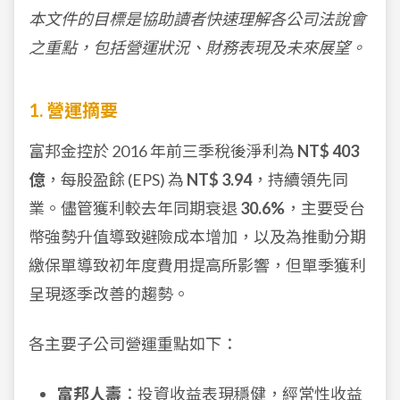
本文件的目標是協助讀者快速理解各公司法說會
之重點，包括營運狀況、財務表現及未來展望。
1. 營運摘要
富邦金控於 2016 年前三季稅後淨利為
NT$ 403
億
，每股盈餘 (EPS) 為
NT$ 3.94
，持續領先同
業。儘管獲利較去年同期衰退
30.6%
，主要受台
幣強勢升值導致避險成本增加，以及為推動分期
繳保單導致初年度費用提高所影響，但單季獲利
呈現逐季改善的趨勢。
各主要子公司營運重點如下：
富邦人壽
：投資收益表現穩健，經常性收益