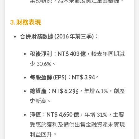
業務執照，為未來發展奠定重要基礎。
3. 財務表現
合併財務數據 (2016 年前三季)
：
稅後淨利
：
NT$ 403 億
，較去年同期減
少 30.6%。
每股盈餘 (EPS)
：
NT$ 3.94
。
總資產
：
NT$ 6.2 兆
，年增 6.1%，創歷
史新高。
淨值
：
NT$ 4,650 億
，年增 31%，主要
受惠於獲利及備供出售金融資產未實現
利益回升。