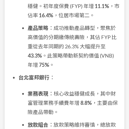
穩健。初年度保費 (FYP) 年增
11.1%
，市
佔率
16.4%
，位居市場第二。
產品策略
：成功推動產品轉型，聚焦於
高價值的分期繳傳統壽險，其佔 FYP 比
重從去年同期的 26.3% 大幅提升至
43.3%
。此策略帶動新契約價值 (VNB)
年增
75%
。
台北富邦銀行
：
業務表現
：核心收益穩健成長，其中財
富管理業務手續費年增
8.8%
，主要由保
險產品帶動。
放款組合
：放款策略維持審慎，總放款