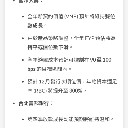
富邦人壽
：
全年新契約價值 (VNB) 預計將維持
雙位
數成長
。
由於產品策略調整，全年 FYP 預估將為
持平或個位數下滑
。
全年避險成本預計可控制在
90 至 100
bps
的目標區間內。
預計 12 月發行次順位債，年底資本適足
率 (RBC) 將提升至
300%
。
台北富邦銀行
：
第四季放款成長動能預期將維持溫和。