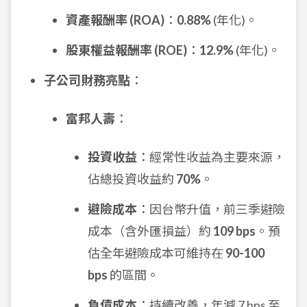
資產報酬率 (ROA)
：
0.88%
(年化)。
股東權益報酬率 (ROE)
：
12.9%
(年化)。
子公司財務亮點
：
富邦人壽
：
投資收益
：經常性收益為主要來源，
佔總投資收益約
70%
。
避險成本
：因台幣升值，前三季避險
成本（含外匯損益）約
109 bps
。預
估全年避險成本可維持在
90-100
bps
的區間。
負債成本
：持續改善，年減 7 bps 至