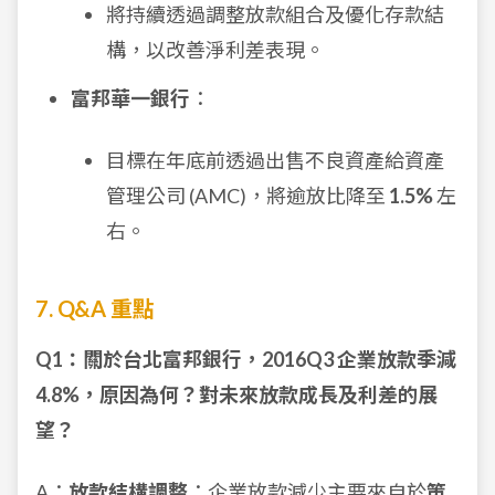
將持續透過調整放款組合及優化存款結
構，以改善淨利差表現。
富邦華一銀行
：
目標在年底前透過出售不良資產給資產
管理公司 (AMC)，將逾放比降至
1.5%
左
右。
7. Q&A 重點
Q1：關於台北富邦銀行，2016Q3 企業放款季減
4.8%，原因為何？對未來放款成長及利差的展
望？
A：
放款結構調整
：企業放款減少主要來自於
策