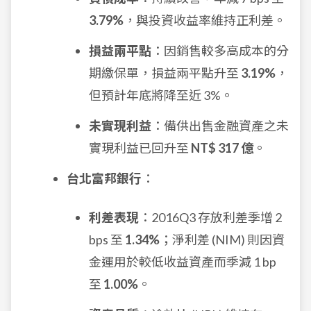
3.79%
，與投資收益率維持正利差。
損益兩平點
：因銷售較多高成本的分
期繳保單，損益兩平點升至
3.19%
，
但預計年底將降至近 3%。
未實現利益
：備供出售金融資產之未
實現利益已回升至
NT$ 317 億
。
台北富邦銀行
：
利差表現
：2016Q3 存放利差季增 2
bps 至
1.34%
；淨利差 (NIM) 則因資
金運用於較低收益資產而季減 1 bp
至
1.00%
。