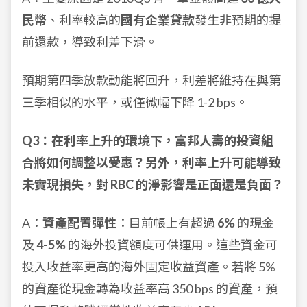
民幣
、利率較高的
國有企業貸款
發生非預期的提
前還款，導致利差下滑。
預期第四季放款動能將回升，利差將維持在與第
三季相似的水平，或僅微幅下降 1-2 bps。
Q3：在利率上升的環境下，富邦人壽的投資組
合將如何調整以受惠？另外，利率上升可能導致
未實現損失，對 RBC 的淨影響是正面還是負面？
A：
資產配置彈性
：目前帳上有超過
6%
的現金
及
4-5%
的海外投資額度可供運用。這些資金可
投入收益率更高的海外固定收益資產。若將 5%
的資產從現金轉為收益率高 350 bps 的資產，預