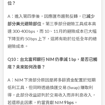
位？
A：進入第四季後，因應匯市趨勢反轉，已
減少
部分美元避險部位
。第三季部分避險工具成本高
達 300-400 bps，而 10、11 月的避險成本已大幅
下降至約 50 bps 上下，這將有助於拉低全年的總
避險成本。
Q10：台北富邦銀行 NIM 仍季減 1 bp，是否已觸
底？未來如何改善？
A：NIM 下滑部分原因是將多餘資金配置於短期
低利工具，但同時透過換匯交易 (Swap) 賺取利
得，此部分收益認列於交易收入而非利息收入，
若還原此因素，約當貢獻 NIM
9 bps
。