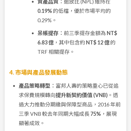
資產品質
：逾放比 (NPL) 維持在
0.19%
的低檔，優於市場平均的
0.29%。
呆帳提存
：前三季提存金額為
NT$
6.83 億
，其中包含約
NT$ 12 億
的
TRF 相關提存。
4. 市場與產品發展動態
產品策略轉型
：富邦人壽的策略重心已從追
求保費規模轉向
提升新契約價值 (VNB)
。透
過大力推動分期繳與保障型商品，2016 年前
三季 VNB 較去年同期大幅成長
75%
，展現
顯著成效。