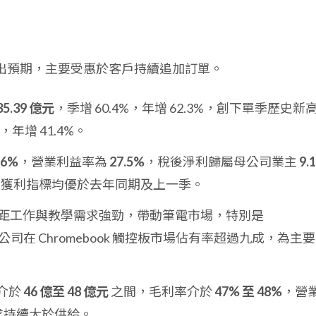
果超出預期，主要受惠於客戶持續追加訂單。
35.39 億元
，季增 60.4%，年增 62.3%，創下單季歷史新
，年增 41.4%。
.6%
，營業利益率為
27.5%
，稅後淨利歸屬母公司業主
9.
項獲利指標均優於去年同期及上一季。
距工作與教學需求強勁，帶動筆電市場，特別是
司在 Chromebook 觸控板市場佔有率超過九成，為主
將介於
46 億至 48 億元
之間，毛利率介於
47% 至 48%
，營
求持續大於供給。