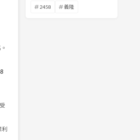
2458
義隆
高。
18
要受
業利