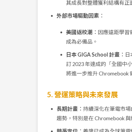
其成長對整體獲利結構有正
外部市場驅動因素
：
美國返校潮
：因應遠距學習需
成為必備品。
日本 GIGA School 計畫
：日本
訂 2023 年達成的「全國
將進一步推升 Chromebook
5. 營運策略與未來發展
長期計畫
：持續深化在筆電市場
趨勢，特別是在 Chromebook
競爭定位
：義隆已成為全球筆電