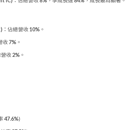
t IC)
：佔總營收
8%
，季成長達
84%
，成長最為顯著。
)
：佔總營收
10%
。
營收
7%
。
總營收
2%
。
率
47.6%
)