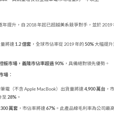
提升，自 2018 年起已超越美系競爭對手，並於 2019 
貨量將達
1.2 億套
，全球市佔率從 2019 年的
50%
大幅提升
k 觸控板市場，義隆市佔率超過 90%
，具備絕對領先優勢。
 市場
：
筆電（不含 Apple MacBook）出貨量將達
4,900 萬台
，
升至
28%
。
,300 萬套
，市佔率將達
67%
。此產品線毛利率為公司最