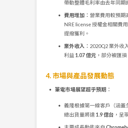
帶動整體毛利率由去年同期
費用增加
：營業費用較預期高
NRE license 授權金
提撥獲利。
業外收入
：2020Q2 業外收
利益
1.07 億元
，部分被匯損
4. 市場與產品發展動態
筆電市場展望超乎預期
：
義隆根據第一線客戶（涵蓋全
總出貨量將達
1.9 億台
，呈
主要成長動能來自
Chromeb