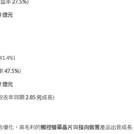
利益率
27.5%
)
18 億元
1.4%)
率
47.5%
)
72 億元
較去年同期
2.85 元
成長)
合優化，高毛利的
觸控螢幕晶片
與
指向裝置
產品出貨成長