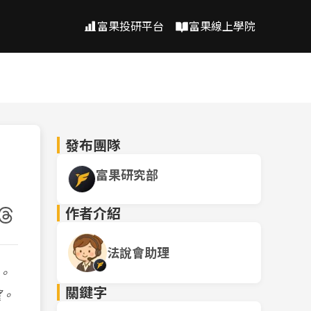
富果投研平台
富果線上學院
發布團隊
富果研究部
作者介紹
法說會助理
。
關鍵字
望。