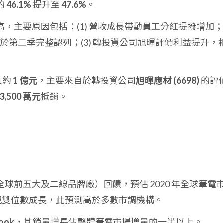
的
46.1%
提升至
47.6%
。
，主要原因包括：(1) 營收成長帶動員工分紅提撥增加；(
相關費用於第二季完整認列；(3) 轉投資公司旭暉評價利益提升，
入約
1 億元
，主要來自於轉投資公司
旭暉應材 (6698)
的評
3,500 萬元
抵銷。
球前五大及二線品牌廠）回饋，預估 2020 年全球筆電
現雙位數成長，此預測高於多數市調機構。
ook
，其銷量增長佔整體筆電市場增量的一半以上。