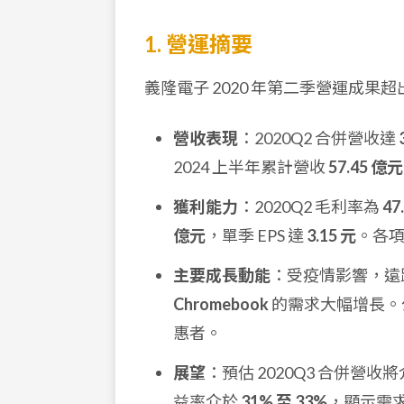
1. 營運摘要
義隆電子 2020 年第二季營運成
營收表現
：2020Q2 合併營收達
2024 上半年累計營收
57.45 億元
獲利能力
：2020Q2 毛利率為
47
億元
，單季 EPS 達
3.15 元
。各
主要成長動能
：受疫情影響，遠
Chromebook
的需求大幅增長。公
惠者。
展望
：預估 2020Q3 合併營收
益率介於
31% 至 33%
，顯示需