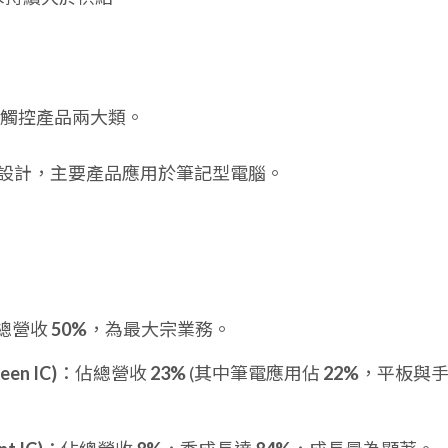
觸控產品兩大類。
設計，主要產品應用於筆記型電腦。
總營收
50%
，為最大宗業務。
en IC)
：佔總營收
23%
(其中筆電應用佔
22%
，平板與