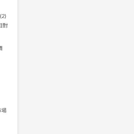
2)
相對
價
市場