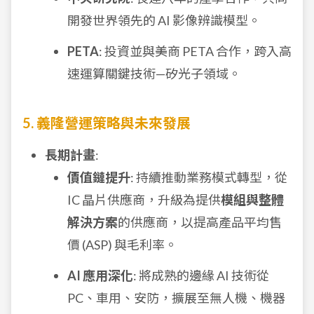
開發世界領先的 AI 影像辨識模型。
PETA
: 投資並與美商 PETA 合作，跨入高
速運算關鍵技術—矽光子領域。
5. 義隆營運策略與未來發展
長期計畫
:
價值鏈提升
: 持續推動業務模式轉型，從
IC 晶片供應商，升級為提供
模組與整體
解決方案
的供應商，以提高產品平均售
價 (ASP) 與毛利率。
AI 應用深化
: 將成熟的邊緣 AI 技術從
PC、車用、安防，擴展至無人機、機器