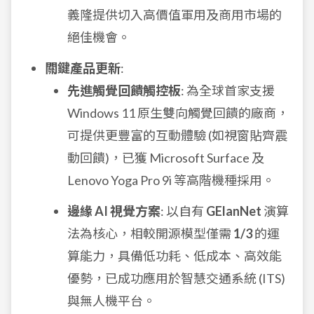
義隆提供切入高價值軍用及商用市場的
絕佳機會。
關鍵產品更新
:
先進觸覺回饋觸控板
: 為全球首家支援
Windows 11 原生雙向觸覺回饋的廠商，
可提供更豐富的互動體驗 (如視窗貼齊震
動回饋)，已獲 Microsoft Surface 及
Lenovo Yoga Pro 9i 等高階機種採用。
邊緣 AI 視覺方案
: 以自有
GElanNet
演算
法為核心，相較開源模型僅需
1/3
的運
算能力，具備低功耗、低成本、高效能
優勢，已成功應用於智慧交通系統 (ITS)
與無人機平台。