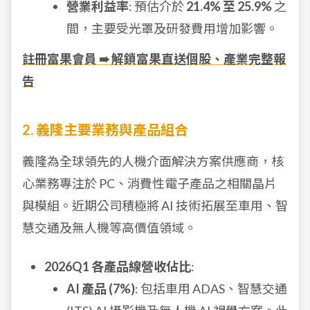
營業利益率
: 預估介於
21.4% 至 25.9%
之
間，主要受光罩及研發費用增加影響。
註冊富果會員 ➠ 解鎖富果直送個股、產業完整報
告
2. 義隆主要業務與產品組合
義隆為全球領先的人機介面解決方案供應商，核
心業務專注於 PC、消費性電子產品之相關晶片
與模組。近期公司積極將 AI 技術拓展至車用、智
慧交通及無人機等高價值領域。
2026Q1 各產品線營收佔比
:
AI 產品 (7%)
: 包括車用 ADAS、智慧交通