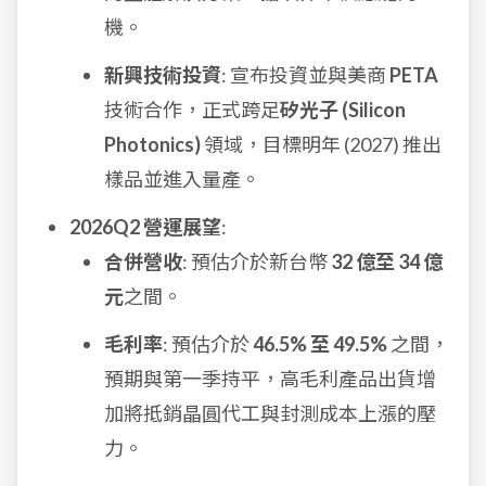
機。
新興技術投資
: 宣布投資並與美商
PETA
技術合作，正式跨足
矽光子 (Silicon
Photonics)
領域，目標明年 (2027) 推出
樣品並進入量產。
2026Q2 營運展望
:
合併營收
: 預估介於新台幣
32 億至 34 億
元
之間。
毛利率
: 預估介於
46.5% 至 49.5%
之間，
預期與第一季持平，高毛利產品出貨增
加將抵銷晶圓代工與封測成本上漲的壓
力。