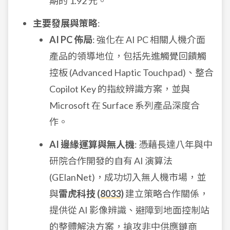
期的 1.92 元。
主要發展與策略
:
AI PC 佈局
: 強化在 AI PC 相關人機介面
產品的領導地位，包括先進觸覺回饋觸
控板 (Advanced Haptic Touchpad)、整合
Copilot Key 的指紋辨識方案，並與
Microsoft 在 Surface 系列產品深度合
作。
AI 邊緣運算與無人機
: 憑藉長達八年與中
研院合作開發的自有 AI 演算法
(GElanNet)，成功切入無人機市場，並
與
雷虎科技 (
8033
)
建立策略合作關係，
提供從 AI 影像辨識、避障到地面控制站
的整體解決方案，搶攻非中供應鏈商