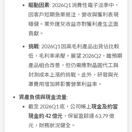
驅動因素
: 2026Q1 消費性電子淡季中，
因客戶短期急單挹注，營收與獲利表現
穩健。業外匯兌收益亦對獲利產生正面
貢獻。
挑戰
: 2026Q1 因高毛利產品出貨佔比較
低，毛利率承壓。展望 2026Q2，雖預期
產品組合改善，但仍需應對晶圓代工與
封測成本上漲的挑戰。此外，研發與光
罩費用增加將影響營業利益率。
資產負債與現金流量
:
截至 2026Q1 底，公司帳上
現金及約當
現金約 42 億元
，保留盈餘達 63.79 億
元，財務狀況健全。