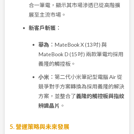
合一筆電，顯示其市場滲透已從高階擴
展至主流市場。
新客戶斬獲
：
華為
：MateBook X (13 吋) 與
MateBook D (15 吋) 兩款筆電均採用
義隆的觸控板。
小米
：第二代小米筆記型電腦 Air 從
競爭對手方案轉換為採用義隆的解決
方案，並整合了
義隆的觸控板與指紋
辨識晶片
。
5. 營運策略與未來發展