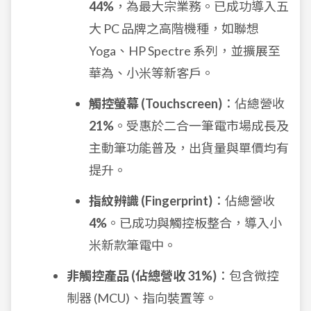
44%
，為最大宗業務。已成功導入五
大 PC 品牌之高階機種，如聯想
Yoga、HP Spectre 系列，並擴展至
華為、小米等新客戶。
觸控螢幕 (Touchscreen)
：佔總營收
21%
。受惠於二合一筆電市場成長及
主動筆功能普及，出貨量與單價均有
提升。
指紋辨識 (Fingerprint)
：佔總營收
4%
。已成功與觸控板整合，導入小
米新款筆電中。
非觸控產品 (佔總營收 31%)
：包含微控
制器 (MCU)、指向裝置等。