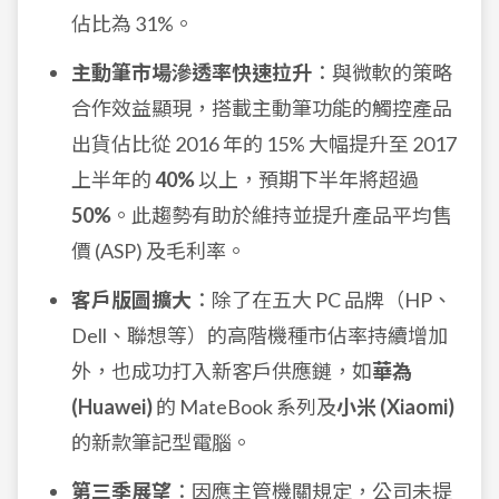
佔比為 31%。
主動筆市場滲透率快速拉升
：與微軟的策略
合作效益顯現，搭載主動筆功能的觸控產品
出貨佔比從 2016 年的 15% 大幅提升至 2017
上半年的
40%
以上，預期下半年將超過
50%
。此趨勢有助於維持並提升產品平均售
價 (ASP) 及毛利率。
客戶版圖擴大
：除了在五大 PC 品牌（HP、
Dell、聯想等）的高階機種市佔率持續增加
外，也成功打入新客戶供應鏈，如
華為
(Huawei)
的 MateBook 系列及
小米 (Xiaomi)
的新款筆記型電腦。
第三季展望
：因應主管機關規定，公司未提