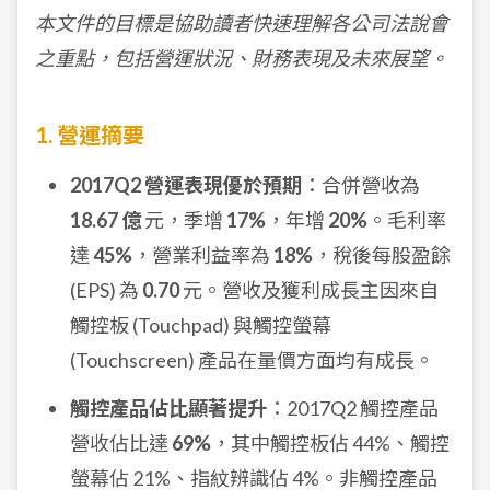
本文件的目標是協助讀者快速理解各公司法說會
之重點，包括營運狀況、財務表現及未來展望。
1. 營運摘要
2017Q2 營運表現優於預期
：合併營收為
18.67 億
元，季增
17%
，年增
20%
。毛利率
達
45%
，營業利益率為
18%
，稅後每股盈餘
(EPS) 為
0.70
元。營收及獲利成長主因來自
觸控板 (Touchpad) 與觸控螢幕
(Touchscreen) 產品在量價方面均有成長。
觸控產品佔比顯著提升
：2017Q2 觸控產品
營收佔比達
69%
，其中觸控板佔 44%、觸控
螢幕佔 21%、指紋辨識佔 4%。非觸控產品