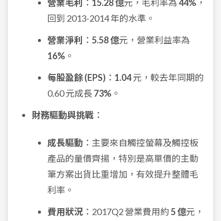
營業毛利
：
15.28 億
元，毛利率為
44%
，
回到 2013-2014 年的水準。
營業淨利
：
5.58 億
元，營業利益率為
16%
。
每股盈餘 (EPS)
：
1.04
元，較去年同期的
0.60 元成長
73%
。
財務驅動與挑戰
：
成長驅動
：主要來自觸控螢幕及觸控板
產品的量價齊揚，特別是高單價的主動
筆方案出貨比重增加，有效提升整體毛
利率。
費用狀況
：2017Q2 營業費用約
5 億
元，