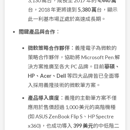
3,130 萬台，成長至 2017 年的
4,440 萬
台，2018 年更將達到
5,380 萬
台，顯示
此一利基市場正處於高速成長期。
關鍵產品與合作
：
微軟策略合作夥伴
：義隆電子為微軟的
策略合作夥伴，協助將 Microsoft Pen 解
決方案推廣至各大 PC 品牌。目前
華碩、
HP、Acer、Dell
等四大品牌皆已全面導
入採用義隆技術的微軟筆方案。
產品導入廣度
：義隆的主動筆方案不僅
應用於售價超過 1,000 美元的高階機種
(如 ASUS ZenBook Flip S、HP Spectre
x360)，也成功導入
399 美元
的中低階二