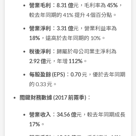
營業毛利
：
8.31 億
元，毛利率為
45%
，
較去年同期的 41% 提升 4 個百分點。
營業淨利
：
3.31 億
元，營業利益率為
18%
，遠高於去年同期的 10%。
稅後淨利
：歸屬於母公司業主淨利為
2.92 億
元，年增
112%
。
每股盈餘 (EPS)
：
0.70
元，優於去年同期
的 0.33 元。
關鍵財務數據 (2017 前兩季)
：
營業收入
：
34.56 億
元，較去年同期成長
17%
。