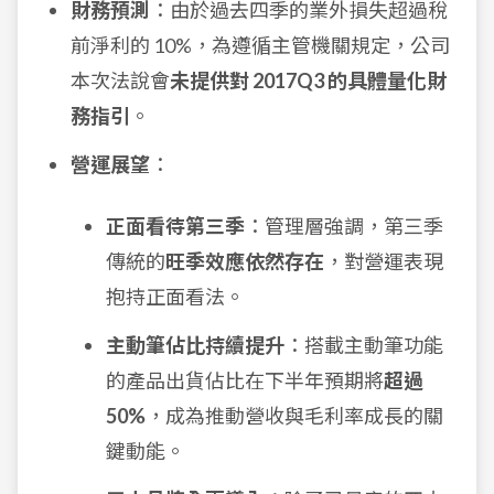
財務預測
：由於過去四季的業外損失超過稅
前淨利的 10%，為遵循主管機關規定，公司
本次法說會
未提供對 2017Q3 的具體量化財
務指引
。
營運展望
：
正面看待第三季
：管理層強調，第三季
傳統的
旺季效應依然存在
，對營運表現
抱持正面看法。
主動筆佔比持續提升
：搭載主動筆功能
的產品出貨佔比在下半年預期將
超過
50%
，成為推動營收與毛利率成長的關
鍵動能。