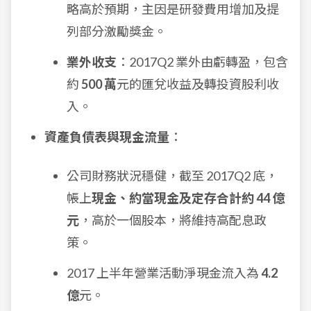
略高於預期，主因是研發費用增加及提
列部分激勵獎金。
業外收支
：2017Q2 業外由虧轉盈，包含
約
500 萬
元的匯兌收益及轉投資股利收
入。
資產負債表與現金流量
：
公司財務狀況穩健，截至 2017Q2 底，
帳上
現金、約當現金及定存合計約 44 億
元
，高於一個股本，將維持高配息政
策。
2017 上半年營業活動淨現金流入為
4.2
億
元。