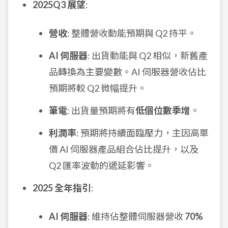
2025Q3 展望
:
營收
: 整體營收動能預期與 Q2 持平。
AI 伺服器
: 出貨動能與 Q2 相似，新舊產
品轉換為主要變數。AI 伺服器營收佔比
預期將較 Q2 微幅提升。
筆電
: 出貨量預期將有
低個位數季增
。
利潤率
: 預期將持續面臨壓力，主因高單
價 AI 伺服器產品組合佔比提升，以及
Q2 匯率波動的遞延影響。
2025 全年指引
:
AI 伺服器
: 維持佔整體伺服器營收
70%