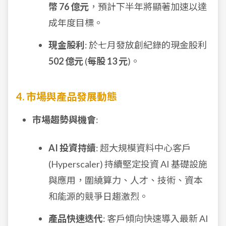
幣 76 億元
，預計下半年將顯著加速以達
成年度目標。
現金股利
: 於七月發放創紀錄的現金股利
502 億元
(
每股 13 元
)。
4. 市場與產品發展動態
市場趨勢與機會
:
AI 投資持續
: 超大規模資料中心客戶
(Hyperscaler) 持續堅定投資 AI 基礎設施
與應用，圍繞算力、人才、技術、資本
和能源的競爭日趨激烈。
產品快速迭代
: 客戶傾向快速導入最新 AI