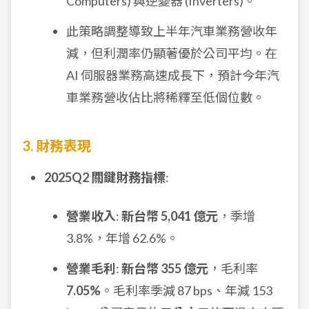
Computers) 與逆變器 (Inverters)。
此策略調整導致上半年汽車業務營收年
減，但利潤率仍顯著優於公司平均。在
AI 伺服器業務高速成長下，預計今年汽
車業務營收佔比將稀釋至低個位數。
3. 財務表現
2025Q2 關鍵財務指標
:
營業收入
:
新台幣 5,041 億元
，季增
3.8%，年增 62.6%。
營業毛利
:
新台幣 355 億元
，毛利率
7.05%
。毛利率季減 87 bps、年減 153