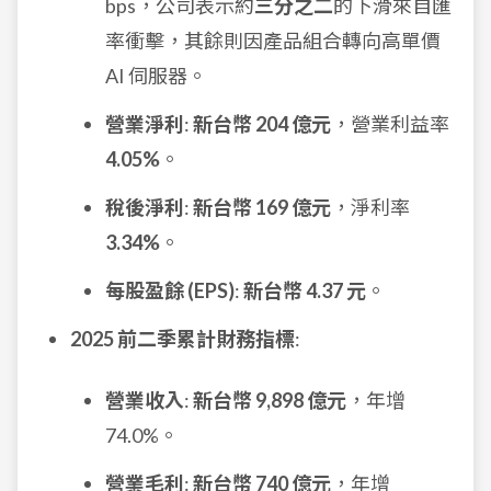
bps，公司表示約
三分之二
的下滑來自匯
率衝擊，其餘則因產品組合轉向高單價
AI 伺服器。
營業淨利
:
新台幣 204 億元
，營業利益率
4.05%
。
稅後淨利
:
新台幣 169 億元
，淨利率
3.34%
。
每股盈餘 (EPS)
:
新台幣 4.37 元
。
2025 前二季累計財務指標
:
營業收入
:
新台幣 9,898 億元
，年增
74.0%。
營業毛利
:
新台幣 740 億元
，年增