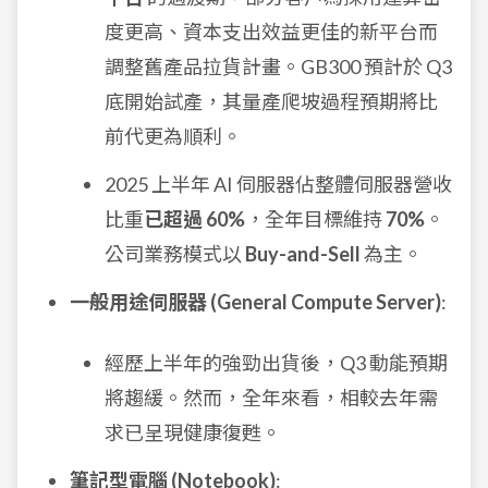
度更高、資本支出效益更佳的新平台而
調整舊產品拉貨計畫。GB300 預計於 Q3
底開始試產，其量產爬坡過程預期將比
前代更為順利。
2025 上半年 AI 伺服器佔整體伺服器營收
比重
已超過 60%
，全年目標維持
70%
。
公司業務模式以
Buy-and-Sell
為主。
一般用途伺服器 (General Compute Server)
:
經歷上半年的強勁出貨後，Q3 動能預期
將趨緩。然而，全年來看，相較去年需
求已呈現健康復甦。
筆記型電腦 (Notebook)
: