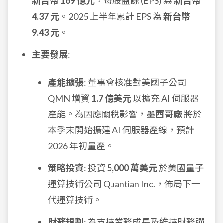
新台幣 169 億元
，每股盈餘 (EPS) 為
新台幣
4.37 元
。2025 上半年累計 EPS 為
新台幣
9.43 元
。
主要發展
:
產能擴張
: 董事會核准對美國子公司
QMN 增資
1.7 億美元
以擴充 AI 伺服器
產能。為因應關稅影響，
墨西哥廠
將於
本季末開始擴建 AI 伺服器產線，預計
2026 年初量產。
策略投資
: 投資
5,000 萬美元
於美國量子
運算技術公司 Quantian Inc.，佈局下一
代運算技術。
財務規劃
: 為支持業務成長及維持財務彈