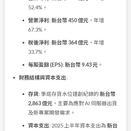
52.4%。
營業淨利
:
新台幣 450 億元
，年增
67.3%。
稅後淨利
:
新台幣 364 億元
，年增
33.7%。
每股盈餘 (EPS)
:
新台幣 9.43 元
。
財務結構與資本支出
:
存貨
: 季底存貨水位達創紀錄的
新台幣
2,863 億元
，主要為應對 AI 伺服器出貨
及新專案開發需求。
資本支出
: 2025 上半年資本支出為
新台