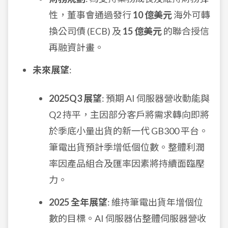
性，董事會通過發行
10 億美元
海外可轉
換公司債 (ECB) 及
15 億美元
的聯合授信
再融資計畫。
未來展望
:
2025Q3 展望
: 預期 AI 伺服器營收動能與
Q2 持平，主因部分客戶將需求轉向即將
於季底小量出貨的新一代 GB300 平台。
筆電出貨預計季增低個位數。整體利潤
率因產品組合及匯率因素將持續面臨壓
力。
2025 全年展望
: 維持筆電出貨年增個位
數的目標。AI 伺服器佔整體伺服器營收