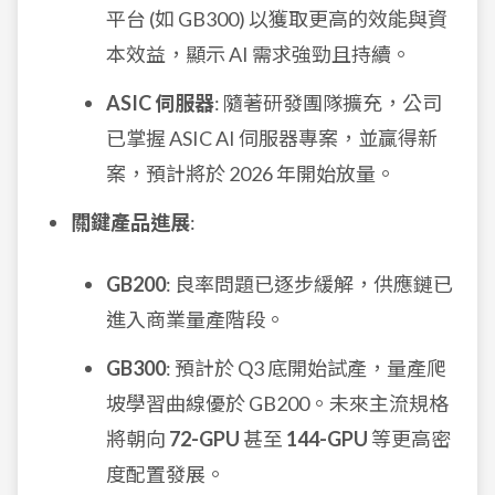
平台 (如 GB300) 以獲取更高的效能與資
本效益，顯示 AI 需求強勁且持續。
ASIC 伺服器
: 隨著研發團隊擴充，公司
已掌握 ASIC AI 伺服器專案，並贏得新
案，預計將於 2026 年開始放量。
關鍵產品進展
:
GB200
: 良率問題已逐步緩解，供應鏈已
進入商業量產階段。
GB300
: 預計於 Q3 底開始試產，量產爬
坡學習曲線優於 GB200。未來主流規格
將朝向
72-GPU
甚至
144-GPU
等更高密
度配置發展。