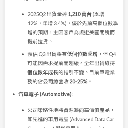
2025Q2 出貨量達
1,210 萬台
(季增
12%，年增 3.4%)，優於先前高個位數季
增的預期，主因客戶為規避美國關稅而
提前拉貨。
預估 Q3 出貨將有
低個位數季增
，但 Q4
可能因需求提前而趨緩。全年出貨維持
個位數年成長
的指引不變。目前筆電業
務約佔公司總營收
20-25%
。
汽車電子 (Automotive)
:
公司策略性地將資源轉向高價值產品，
如先進的車用電腦 (Advanced Data Car