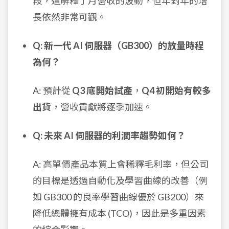
段，這解釋了月營收的波動，但年對年的增
長依然非常可觀。
Q: 新一代 AI 伺服器（GB300）的放量時程
為何？
A: 預計從
Q3 底開始試產
，
Q4 初開始有較多
出貨
，營收貢獻將逐季加速。
Q: 未來 AI 伺服器的利潤率趨勢如何？
A: 高單價產品本質上會稀釋毛利率，但公司
的目標是透過自動化及學習曲線的改善（例
如 GB300 的良率學習曲線優於 GB200）來
降低總體擁有成本 (TCO)，因此是多重因素