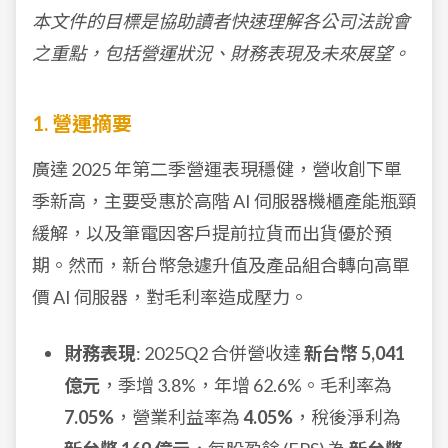
本文件的目標是協助讀者快速理解各公司法說會
之重點，包括營運狀況、財務表現及未來展望。
1. 營運摘要
廣達 2025 年第二季營運表現穩健，營收創下單
季新高，主要受惠於高階 AI 伺服器機櫃產能瓶頸
緩解，以及筆電因客戶提前拉貨而出貨優於預
期。然而，新台幣急遽升值及產品組合轉向高單
價 AI 伺服器，對毛利率造成壓力。
財務表現
: 2025Q2 合併營收達
新台幣 5,041
億元
，季增 3.8%，年增 62.6%。毛利率為
7.05%
，營業利益率為
4.05%
，稅後淨利為