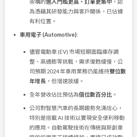
架構的
進入門檻更高、訂單更集中
，認
為憑藉其研發能力與客戶關係，已佔據
有利位置。
車用電子 (Automotive)
:
儘管電動車 (EV) 市場短期面臨庫存調
整、高通膨等挑戰，需求復甦緩慢，公
司預期 2024 年車用業務仍能維持
雙位數
年增長
，但增速放緩。
全年營收佔比預估為
個位數百分比
。
公司對智慧汽車的長期趨勢充滿信心，
特別是搭載 AI 技術以實現安全便利移動
的應用。自動駕駛技術在傳統與新創車