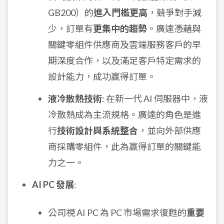
GB200）的
進入門檻更高
，競爭對手減
少，訂單有
更集中的趨勢
。廣達憑藉與
關鍵零組件供應商及雲端服務客戶的早
期深度合作，以及滿足客戶特定需求的
設計能力，成功贏得訂單。
液冷散熱技術
: 在新一代 AI 伺服器中，液
冷散熱成為主流規格。廣達的角色是進
行
技術設計與系統整合
，並向外部供應
商採購零組件，此為贏得訂單的關鍵能
力之一。
AI PC 發展
:
公司視 AI PC 為 PC 市場需求復甦的
重要