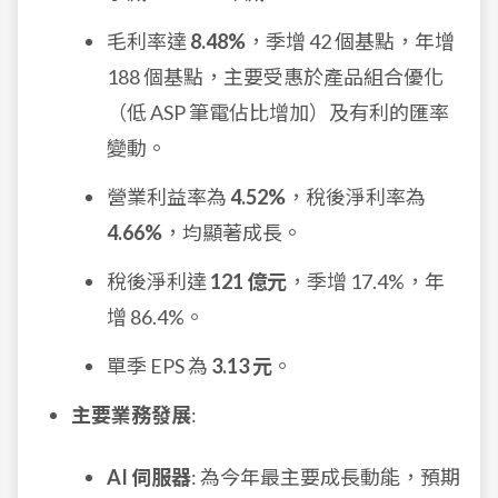
毛利率達
8.48%
，季增 42 個基點，年增
188 個基點，主要受惠於產品組合優化
（低 ASP 筆電佔比增加）及有利的匯率
變動。
營業利益率為
4.52%
，稅後淨利率為
4.66%
，均顯著成長。
稅後淨利達
121 億元
，季增 17.4%，年
增 86.4%。
單季 EPS 為
3.13 元
。
主要業務發展
:
AI 伺服器
: 為今年最主要成長動能，預期