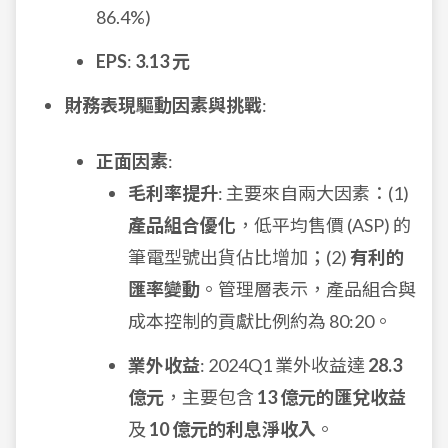
86.4%)
EPS
:
3.13 元
財務表現驅動因素與挑戰
:
正面因素
:
毛利率提升
: 主要來自兩大因素：(1)
產品組合優化
，低平均售價 (ASP) 的
筆電型號出貨佔比增加；(2)
有利的
匯率變動
。管理層表示，產品組合與
成本控制的貢獻比例約為 80:20。
業外收益
: 2024Q1 業外收益達
28.3
億元
，主要包含
13 億元的匯兌收益
及
10 億元的利息淨收入
。