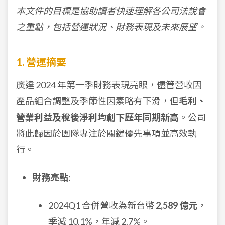
本文件的目標是協助讀者快速理解各公司法說會
之重點，包括營運狀況、財務表現及未來展望。
1. 營運摘要
廣達 2024 年第一季財務表現亮眼，儘管營收因
產品組合調整及季節性因素略有下滑，但
毛利、
營業利益及稅後淨利均創下歷年同期新高
。公司
將此歸因於團隊專注於關鍵優先事項並高效執
行。
財務亮點
:
2024Q1 合併營收為新台幣
2,589 億元
，
季減 10.1%，年減 2.7%。