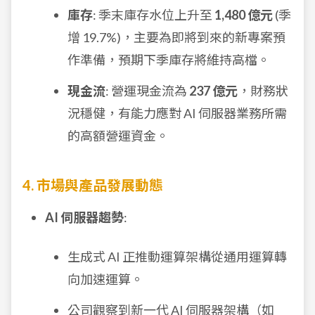
庫存
: 季末庫存水位上升至
1,480 億元
(季
增 19.7%)，主要為即將到來的新專案預
作準備，預期下季庫存將維持高檔。
現金流
: 營運現金流為
237 億元
，財務狀
況穩健，有能力應對 AI 伺服器業務所需
的高額營運資金。
4. 市場與產品發展動態
AI 伺服器趨勢
:
生成式 AI 正推動運算架構從通用運算轉
向加速運算。
公司觀察到新一代 AI 伺服器架構（如