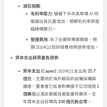
潛在挑戰
:
毛利率壓力
: 隨著下半年高單價 AI 伺
服器出貨比重增加，預期毛利率將面
臨稀釋壓力。
營運費用
: 為了支援新專案開發，預
期 2024Q2 起研發費用將逐季增加。
資本支出與資產負債表
:
資本支出 (Capex)
: 2024Q1 支出為
25.7
億元
，主要用於海外廠區的設備採購與
擴建。董事會已批准對美國子公司增資
1
億美元
以滿足營運及產能擴充需求。全
年資本支出目標為
100 億元新台幣
。