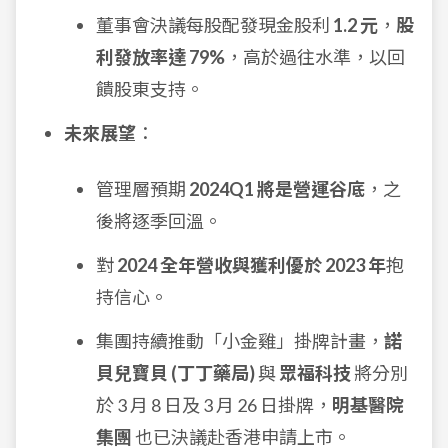
董事會決議每股配發現金股利
1.2 元
，
股
利發放率達 79%
，高於過往水準，以回
饋股東支持。
未來展望
：
管理層預期
2024Q1 將是營運谷底
，之
後將逐季回溫。
對
2024 全年營收與獲利優於 2023 年
抱
持信心。
集團持續推動「小金雞」掛牌計畫，
諾
貝兒寶貝 (丁丁藥局)
與
眾福科技
將分別
於 3 月 8 日及 3 月 26 日掛牌，
明基醫院
集團
也已決議赴香港申請上市。