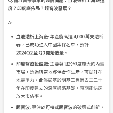
Q: 關於醫療事業的幾個問題：血液透析上海廠進
度？印度廠佈局？超音波發展？
A:
血液透析上海廠
: 年產能高達
4,000 萬支
透析
器，已成功進入中國集採名單，預計
2024Q2 至 Q3 開始放量
。
印度醫療設備廠
: 主要著眼於印度龐大的內需
市場，透過與當地夥伴合作生產，可提升在
地競爭力。此佈局基於明基三豐過去二三十
年在印度建立的深厚通路基礎，預期能快速
放大市佔率。
超音波
: 專注於
可攜式超音波
的破壞式創新，