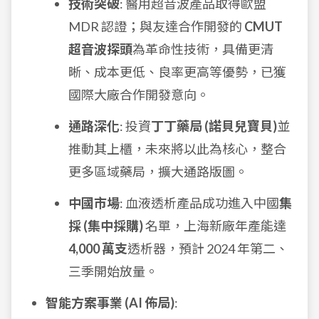
技術突破
: 醫用超音波產品取得歐盟
MDR 認證；與友達合作開發的
CMUT
超音波探頭
為革命性技術，具備更清
晰、成本更低、良率更高等優勢，已獲
國際大廠合作開發意向。
通路深化
: 投資
丁丁藥局 (諾貝兒寶貝)
並
推動其上櫃，未來將以此為核心，整合
更多區域藥局，擴大通路版圖。
中國市場
: 血液透析產品成功進入中國
集
採 (集中採購)
名單，上海新廠年產能達
4,000 萬支
透析器，預計 2024 年第二、
三季開始放量。
智能方案事業 (AI 佈局)
: