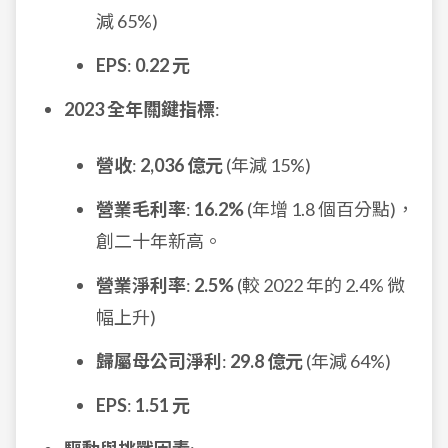
減 65%)
EPS
:
0.22 元
2023 全年關鍵指標
:
營收
:
2,036 億元
(年減 15%)
營業毛利率
:
16.2%
(年增 1.8 個百分點)，
創二十年新高。
營業淨利率
:
2.5%
(較 2022 年的 2.4% 微
幅上升)
歸屬母公司淨利
:
29.8 億元
(年減 64%)
EPS
:
1.51 元