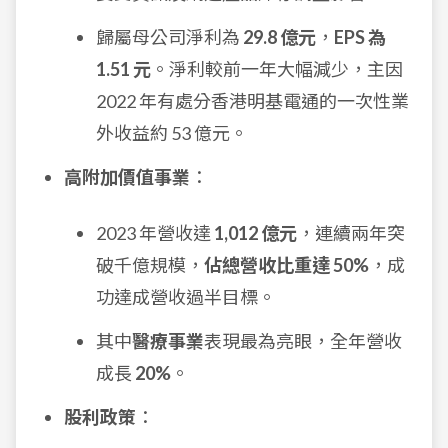
歸屬母公司淨利為
29.8 億元
，
EPS 為
1.51 元
。淨利較前一年大幅減少，主因
2022 年有處分香港明基電通的一次性業
外收益約 53 億元。
高附加價值事業
：
2023 年營收達
1,012 億元
，連續兩年突
破千億規模，
佔總營收比重達 50%
，成
功達成營收過半目標。
其中
醫療事業
表現最為亮眼，全年營收
成長
20%
。
股利政策
：