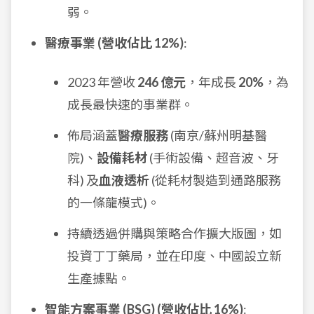
弱。
醫療事業 (營收佔比 12%)
:
2023 年營收
246 億元
，年成長
20%
，為
成長最快速的事業群。
佈局涵蓋
醫療服務
(南京/蘇州明基醫
院)、
設備耗材
(手術設備、超音波、牙
科) 及
血液透析
(從耗材製造到通路服務
的一條龍模式)。
持續透過併購與策略合作擴大版圖，如
投資丁丁藥局，並在印度、中國設立新
生產據點。
智能方案事業 (BSG) (營收佔比 16%)
: