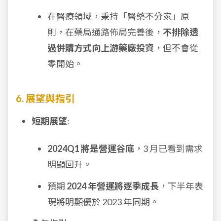
在醫療領域，秉持「醫藥不分家」原
則，在藥局通路佈局完善後，
不排除透
過併購方式向上游藥廠投資
，但不會從
零開始。
6. 展望與指引
短期展望
:
2024Q1 將是營運谷底
，3 月已看到需求
明顯回升。
預期
2024 年營運將逐季成長
，下半年表
現將明顯優於 2023 年同期。