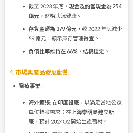
截至 2023 年底，
現金及約當現金為 254
億元
，財務狀況健康。
存貨金額為 379 億元
，較 2022 年底減少
59 億元，顯示庫存管理得宜。
負債比率維持在 66%
，結構穩定。
4. 市場與產品發展動態
醫療事業
:
海外擴張
: 在
印度設廠
，以滿足當地公家
單位標案需求；在
上海崇明島建立新
廠
，預計 2024Q2 開始生產醫材。