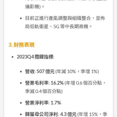
攝影機)。
目前正進行產能調整與組織整合，並佈
局低軌衛星、5G 等中長期商機。
3. 財務表現
2023Q4 關鍵指標
:
營收
:
507 億元
(年減 10%，季增 1%)
營業毛利率
:
16.2%
(年增 0.6 個百分點，
季減 0.4 個百分點)
營業淨利率
:
1.7%
歸屬母公司淨利
:
4.3 億元
(年增 15%，季