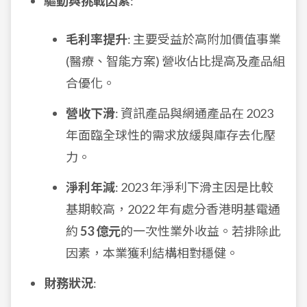
驅動與挑戰因素
:
毛利率提升
: 主要受益於高附加價值事業
(醫療、智能方案) 營收佔比提高及產品組
合優化。
營收下滑
: 資訊產品與網通產品在 2023
年面臨全球性的需求放緩與庫存去化壓
力。
淨利年減
: 2023 年淨利下滑主因是比較
基期較高，2022 年有處分香港明基電通
約
53 億元
的一次性業外收益。若排除此
因素，本業獲利結構相對穩健。
財務狀況
: