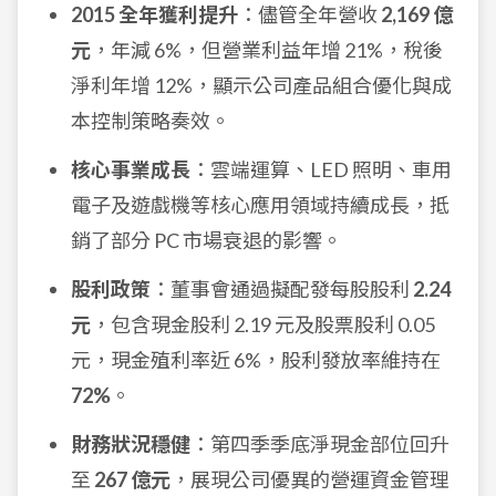
2015 全年獲利提升
：儘管全年營收
2,169 億
元
，年減 6%，但營業利益年增 21%，稅後
淨利年增 12%，顯示公司產品組合優化與成
本控制策略奏效。
核心事業成長
：雲端運算、LED 照明、車用
電子及遊戲機等核心應用領域持續成長，抵
銷了部分 PC 市場衰退的影響。
股利政策
：董事會通過擬配發每股股利
2.24
元
，包含現金股利 2.19 元及股票股利 0.05
元，現金殖利率近 6%，股利發放率維持在
72%
。
財務狀況穩健
：第四季季底淨現金部位回升
至
267 億元
，展現公司優異的營運資金管理