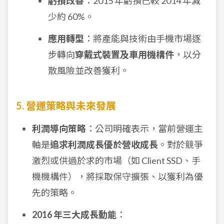
虧損改善
：2015 年虧損已較 2014 年減
少約 60%。
應用轉型
：將產能與技術由手機市場逐
步轉向
穿戴式裝置及車用機構件
，以分
散風險並改善獲利。
5. 營運策略與未來發展
利潤導向策略
：公司明確表示，當前營運主
軸是
追求利潤成長優於營收成長
。對於競爭
激烈或供過於求的市場（如 Client SSD、手
機機構件），將採取保守擴張、以獲利為優
先的策略。
2016 年三大成長動能
：