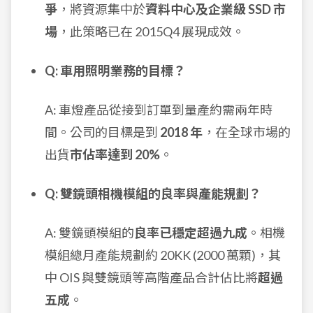
爭
，將資源集中於
資料中心及企業級 SSD 市
場
，此策略已在 2015Q4 展現成效。
Q: 車用照明業務的目標？
A: 車燈產品從接到訂單到量產約需兩年時
間。公司的目標是到
2018 年
，在全球市場的
出貨
市佔率達到 20%
。
Q: 雙鏡頭相機模組的良率與產能規劃？
A: 雙鏡頭模組的
良率已穩定超過九成
。相機
模組總月產能規劃約 20KK (2000 萬顆)，其
中 OIS 與雙鏡頭等高階產品合計佔比將
超過
五成
。