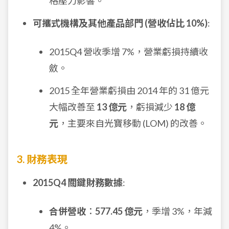
格壓力影響。
可攜式機構及其他產品部門 (營收佔比 10%)
:
2015Q4 營收季增 7%，營業虧損持續收
斂。
2015 全年營業虧損由 2014 年的 31 億元
大幅改善至
13 億元
，虧損減少
18 億
元
，主要來自光寶移動 (LOM) 的改善。
3. 財務表現
2015Q4 關鍵財務數據
:
合併營收
：
577.45 億元
，季增 3%，年減
4%。