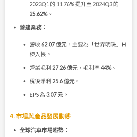
2023Q1 的 11.76% 提升至 2024Q3 的
25.62%
。
營建業務
：
營收
62.07 億元
，主要為「世界明珠」H
棟入帳。
營業毛利
27.26 億元
，毛利率
44%
。
稅後淨利
25.6 億元
。
EPS 為
3.07 元
。
4. 市場與產品發展動態
全球汽車市場趨勢
：