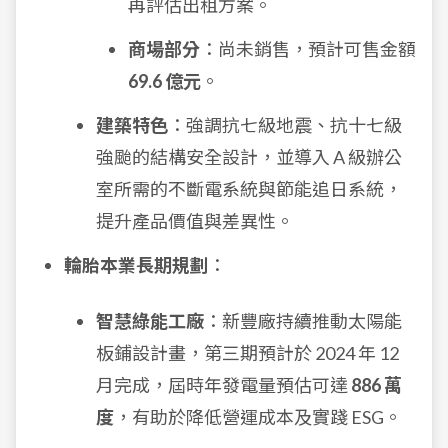
再評估出租方案。
商場部分
：尚未銷售，預計可售金額
69.6 億元
。
建築特色
：強調抗七級地震、抗十七級
強颱的結構安全設計，並導入 A 級辦公
室所需的不斷電系統與節能追日系統，
提升產品價值與差異性。
輪胎本業長期規劃
：
智慧綠能工廠
：新豐廠持續推動太陽能
板鋪設計畫，第三期預計於 2024 年 12
月完成，屆時年發電量預估可達
886 萬
度
，有助於降低營運成本及實踐 ESG。