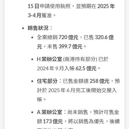
15 日
申請使用執照，並預期在
2025 年
3-4 月
獲准。
銷售狀況
：
全案總銷
720 億元
，已售
320.6 億
元
，未售
399.7 億元
。
H 棠辦公室
(南港持有部分) 已於
2024 年 9 月入帳
62.5 億元
。
住宅部分
：已售金額達
258 億元
，預
計於 2025 年 6 月完工後開始交屋入
帳。
A 棠辦公室
：尚未銷售，預計可售金
額
173 億元
，將以銷售為優先，後續