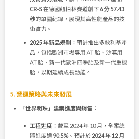
CR-S
在德國紐柏林賽道創下
6 分 57.43
秒
的單圈紀錄，展現其高性能產品的技
術實力。
2025 年新品規劃
：預計推出多款利基產
品，包括歐洲市場專用 AT 胎、沙漠用
AT 胎、新一代歐洲四季胎及新一代重機
胎，以期延續成長動能。
5. 營運策略與未來發展
「世界明珠」建案進度與銷售
：
工程進度
：截至 2024 年 10 月，全案總
體進度達
90.5%
。預計於
2024 年 12 月