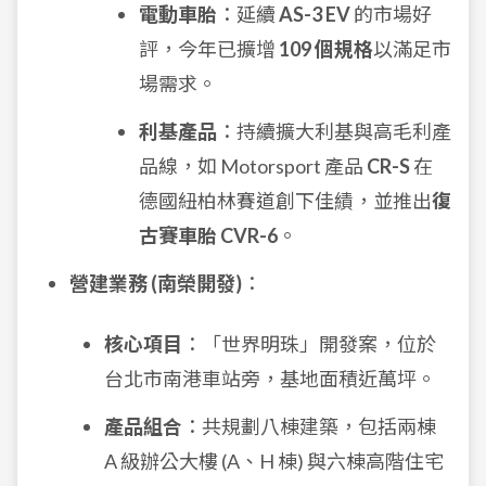
電動車胎
：延續
AS-3 EV
的市場好
評，今年已擴增
109 個規格
以滿足市
場需求。
利基產品
：持續擴大利基與高毛利產
品線，如 Motorsport 產品
CR-S
在
德國紐柏林賽道創下佳績，並推出
復
古賽車胎 CVR-6
。
營建業務 (南榮開發)
：
核心項目
：「世界明珠」開發案，位於
台北市南港車站旁，基地面積近萬坪。
產品組合
：共規劃八棟建築，包括兩棟
A 級辦公大樓 (A、H 棟) 與六棟高階住宅