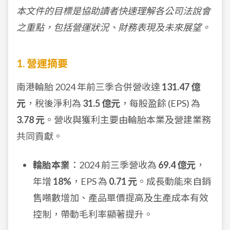
本文件的目標是協助讀者快速理解各公司法說會
之重點，包括營運狀況、財務表現及未來展望。
1. 營運摘要
南港輪胎 2024 年前三季合併營收達
131.47 億
元
，稅後淨利為
31.5 億元
，每股盈餘 (EPS) 為
3.78 元
。營收與獲利主要由輪胎本業及營建業務
共同貢獻。
輪胎本業
：2024 前三季營收為
69.4 億元
，
年增
18%
，EPS 為
0.71 元
。成長動能來自銷
售噸數增加、產品單價提高及生產成本有效
控制，帶動毛利率顯著提升。