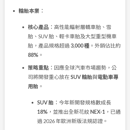
輪胎本業
：
核心產品
：高性能輻射層轎車胎、雪
胎、SUV 胎、輕卡車胎及大型重型機車
胎，產品規格超過
3,000 種
。外銷佔比約
88%
。
策略重點
：因應全球汽車市場趨勢，公
司將開發重心放在
SUV 輪胎
與
電動車專
用胎
。
SUV 胎
：今年新開發規格數成長
18%
，並推出全新花紋
NEX-1
，已通
過 2026 年歐洲新版法規認證。