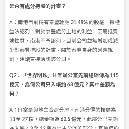
是否有處分持股的計畫？
A：南港目前持有泰豐輪胎
31.48%
的股權，採權
益法認列。對於泰豐處分土地的利益，因屬抵費
地性質，南港不予認列。目前公司並無增加或減
少對泰豐持股的計畫。關於泰豐自身的營運規
劃，建議直接洽詢該公司。
Q2：「世界明珠」H 棠辦公室先前總銷傳為 115
億元，為何公司只入帳約 63 億元？其中差額為
何？
A：H 棠是與地主合建分屋。南港分得的樓層為
13 至 27 樓，總金額為
62.5 億元
，此部分已完銷
並入帳。3 至 12 樓為地主分回的部分，其價值約