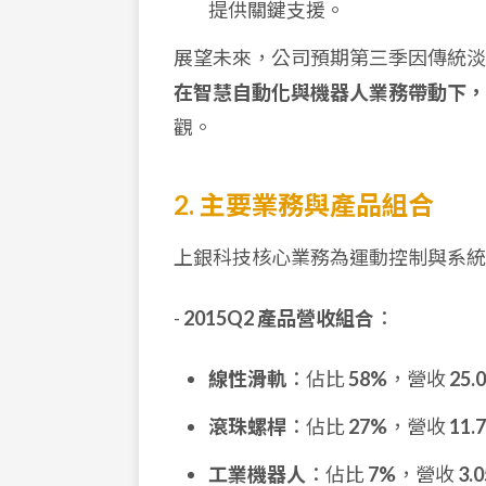
提供關鍵支援。
展望未來，公司預期第三季因傳統淡
在智慧自動化與機器人業務帶動下，
觀。
2. 主要業務與產品組合
上銀科技核心業務為運動控制與系統
-
2015Q2 產品營收組合
：
線性滑軌
：佔比
58%
，營收
25.
滾珠螺桿
：佔比
27%
，營收
11.
工業機器人
：佔比
7%
，營收
3.