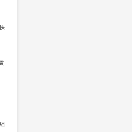
快
貢
組