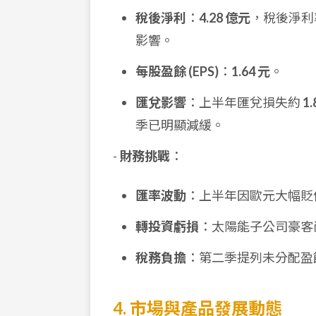
稅後淨利
：
4.28 億元
，稅後淨利
影響。
每股盈餘 (EPS)
：
1.64 元
。
匯兌影響
：上半年匯兌損失約
1
季已明顯減緩。
-
財務挑戰
：
匯率波動
：上半年因歐元大幅貶
轉投資虧損
：太陽能子公司豪客
稅務負擔
：第二季提列未分配盈餘
4. 市場與產品發展動態