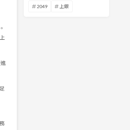
2049
上銀
%。
上
續進
足
務