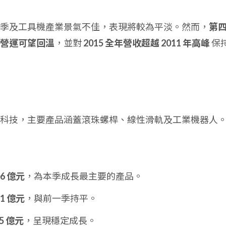
季及工具機產業景氣不佳，表現將較為平淡。然而，
第
營運可望回溫
，並對
2015 全年營收超越 2011 年高峰
保
科技，主要產品涵蓋滾珠螺桿、線性滑軌及工業機器人
06 億元
，為本季成長最主要的產品。
71 億元
，與前一季持平。
05 億元
，呈現穩定成長。