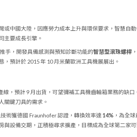
灣或中國大陸，因應勞力成本上升與環保要求，智慧自動
司主要成長引擎。
0 推手，開發具備感測與預知診斷功能的
智慧型滾珠螺桿
預計於 2015 年 10 月米蘭歐洲工具機展展出。
產線，預計 9 月出貨，可望彌補工具機齒輪箱業務的缺口
人關鍵刀具的需求。
技術獲德國 Fraunhofer 認證，轉換效率達
14%
，為全球
房與設備交期，正積極尋求擴產，目標成為全球第二家可