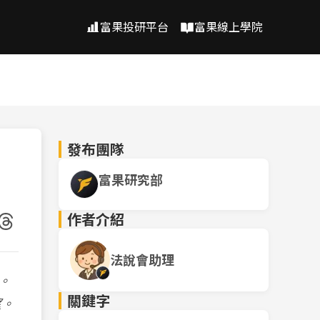
富果投研平台
富果線上學院
發布團隊
富果研究部
作者介紹
法說會助理
。
關鍵字
望。