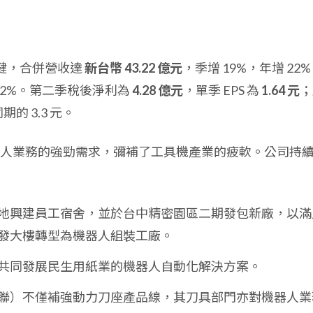
穩健，合併營收達
新台幣 43.22 億元
，季增 19%，年增 22
22%。第二季稅後淨利為
4.28 億元
，單季 EPS 為
1.64 元
；
的 3.3 元。
人業務的強勁需求，彌補了工具機產業的疲軟。公司持
地興建員工宿舍，並於台中精密園區二期發包新廠，以滿
發大樓轉型為機器人組裝工廠。
共同發展民生用紙業的機器人自動化解決方案。
（陸聯）不僅補強動力刀座產品線，其刀具部門亦對機器人業