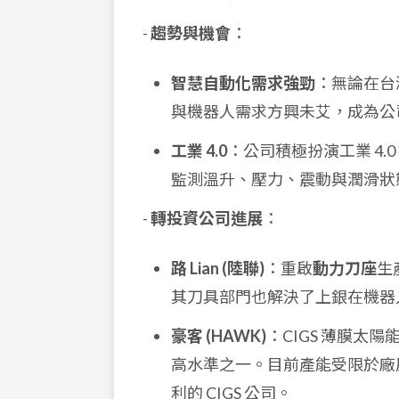
-
趨勢與機會
：
智慧自動化需求強勁
：無論在台
與機器人需求方興未艾，成為公
工業 4.0
：公司積極扮演工業 4.
監測溫升、壓力、震動與潤滑狀態，
-
轉投資公司進展
：
路 Lian (陸聯)
：重啟
動力刀座
生
其刀具部門也解決了上銀在機器
豪客 (HAWK)
：CIGS 薄膜太陽能
高水準之一。目前產能受限於廠
利的 CIGS 公司。