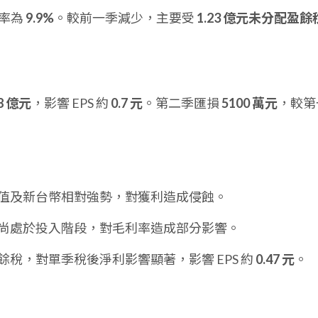
率為
9.9%
。較前一季減少，主要受
1.23 億元未分配盈餘
.8 億元
，影響 EPS 約
0.7 元
。第二季匯損
5100 萬元
，較第
值及新台幣相對強勢，對獲利造成侵蝕。
尚處於投入階段，對毛利率造成部分影響。
稅，對單季稅後淨利影響顯著，影響 EPS 約
0.47 元
。