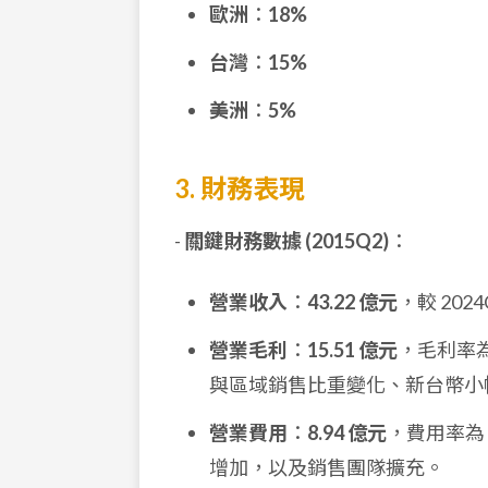
歐洲
：
18%
台灣
：
15%
美洲
：
5%
3. 財務表現
-
關鍵財務數據 (2015Q2)
：
營業收入
：
43.22 億元
，較 202
營業毛利
：
15.51 億元
，毛利率
與區域銷售比重變化、新台幣小幅
營業費用
：
8.94 億元
，費用率為
增加，以及銷售團隊擴充。