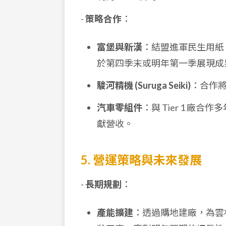
-
策略合作
：
富堡與新漢
：結盟進軍民生用紙
於第四季末或明年第一季展現成
駿河精機 (Suruga Seiki)
：合作
汽車零組件
：與 Tier 1 
獻營收。
5. 營運策略與未來發展
-
長期規劃
：
產能擴建
：透過購地建廠，為雲