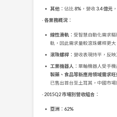
其他
：佔比
8%
，營收
3.4 億元
，
-
各業務概況
：
線性滑軌
：受智慧自動化需求驅
軌，因此需求量較滾珠螺桿更大
滾珠螺桿
：營收表現持平，反映
工業機器人
：單軸機器人受手機
製藥、食品等新應用領域需求旺
已售出首台至土耳其，中國市場
-
2015Q2 市場別營收組合
：
亞洲
：
62%