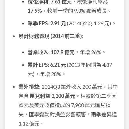
稅後淨利
:
7.61 億元
，稅後淨利率為
17.9%
，較前一季的 9.3% 顯著成長。
單季 EPS
:
2.91 元
(2014Q2 為 1.26 元)。
累計財務表現 (2014 前三季)
:
營業收入
:
107.9 億元
，年增 26%。
累計 EPS
:
6.21 元
(2013 年同期為 4.87
元)，年增 28%。
業外損益
: 2014Q3 業外收入 200 萬元，其中
包含
匯兌利益 3,300 萬元
。相較於第二季因
歐元及美元貶值造成的 7,900 萬元匯兌損
失，匯率變動對損益影響顯著，兩季差異達
1.12 億元。