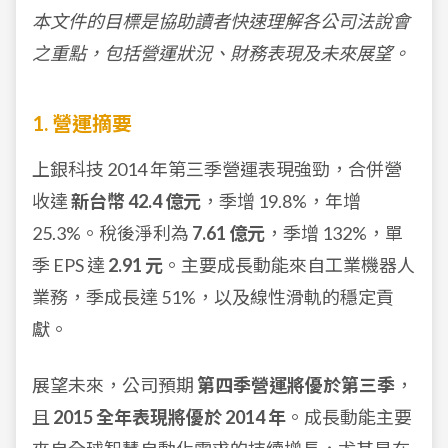
本文件的目標是協助讀者快速理解各公司法說會
之重點，包括營運狀況、財務表現及未來展望。
1. 營運摘要
上銀科技 2014 年第三季營運表現強勁，合併營
收達
新台幣 42.4 億元
，季增 19.8%，年增
25.3%。稅後淨利為
7.61 億元
，季增 132%，單
季 EPS 達
2.91 元
。主要成長動能來自工業機器人
業務，季成長達 51%，以及線性滑軌的穩定貢
獻。
展望未來，公司預期
第四季營運將優於第三季
，
且
2015 全年表現將優於 2014 年
。成長動能主要