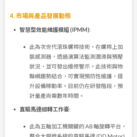
4. 市場與產品發展動態
智慧型效能維護模組 (IPMM)
:
此為次世代滾珠螺桿技術，在螺桿上加
裝感測器，透過演算法監測潤滑與預壓
狀況，並可發出維修警示。此技術與物
聯網趨勢結合，可實現預防性維護，提
升設備稼動率。目前仍在研發階段，預
計量產尚需數年時間。
直驅馬達迴轉工作臺
:
此為五軸加工機關鍵的 AB 軸旋轉平台，
整合大銀微系統的直驅馬達 (DD Motor)