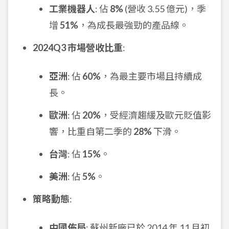
工業機器人
: 佔
8%
(營收 3.55 億元)，季
增
51%
，為成長最強勁的產品線。
2024Q3 市場營收比重
:
亞洲
: 佔
60%
，為最主要市場且持續成
長。
歐洲
: 佔
20%
，受經濟趨緩及歐元貶值影
響，比重自第二季的
28%
下滑。
台灣
: 佔
15%
。
美洲
: 佔
5%
。
策略動態
:
中國佈局
: 蘇州新廠已於 2014 年 11 月初