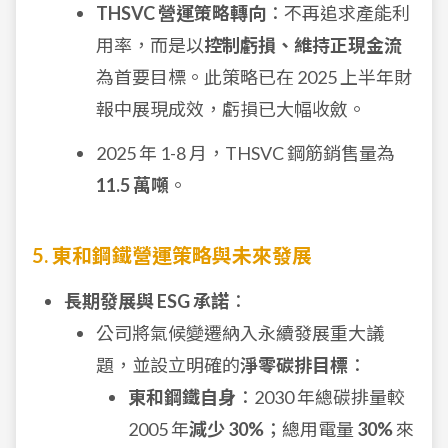
THSVC 營運策略轉向
：不再追求產能利
用率，而是以
控制虧損、維持正現金流
為首要目標。此策略已在 2025 上半年財
報中展現成效，虧損已大幅收斂。
2025 年 1-8 月，THSVC 鋼筋銷售量為
11.5 萬噸
。
5. 東和鋼鐵營運策略與未來發展
長期發展與 ESG 承諾
：
公司將氣候變遷納入永續發展重大議
題，並設立明確的
淨零碳排目標
：
東和鋼鐵自身
：2030 年總碳排量較
2005 年
減少 30%
；總用電量
30%
來