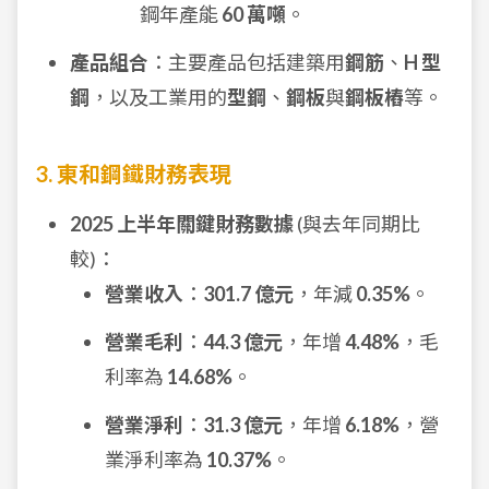
鋼年產能
60 萬噸
。
產品組合
：主要產品包括建築用
鋼筋
、
H 型
鋼
，以及工業用的
型鋼
、
鋼板
與
鋼板樁
等。
3. 東和鋼鐵財務表現
2025 上半年關鍵財務數據
(與去年同期比
較)：
營業收入
：
301.7 億元
，年減
0.35%
。
營業毛利
：
44.3 億元
，年增
4.48%
，毛
利率為
14.68%
。
營業淨利
：
31.3 億元
，年增
6.18%
，營
業淨利率為
10.37%
。