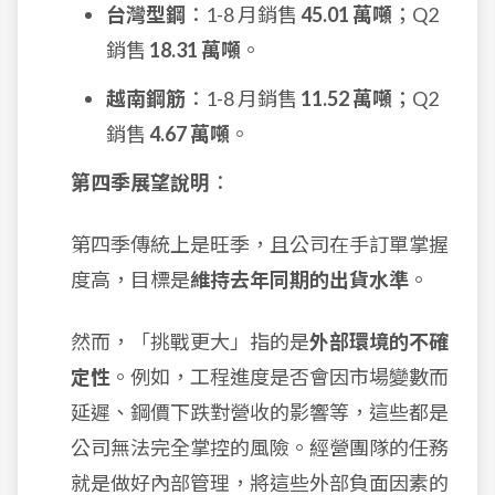
台灣型鋼
：1-8 月銷售
45.01 萬噸
；Q2
銷售
18.31 萬噸
。
越南鋼筋
：1-8 月銷售
11.52 萬噸
；Q2
銷售
4.67 萬噸
。
第四季展望說明
：
第四季傳統上是旺季，且公司在手訂單掌握
度高，目標是
維持去年同期的出貨水準
。
然而，「挑戰更大」指的是
外部環境的不確
定性
。例如，工程進度是否會因市場變數而
延遲、鋼價下跌對營收的影響等，這些都是
公司無法完全掌控的風險。經營團隊的任務
就是做好內部管理，將這些外部負面因素的