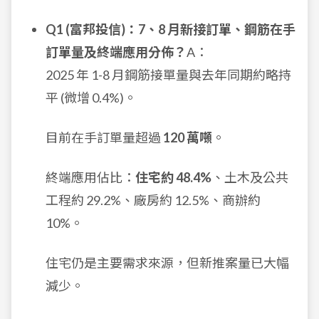
Q1 (富邦投信)：7、8 月新接訂單、鋼筋在手
訂單量及終端應用分佈？
A：
2025 年 1-8 月鋼筋接單量與去年同期約略持
平 (微增 0.4%)。
目前在手訂單量超過
120 萬噸
。
終端應用佔比：
住宅約 48.4%
、土木及公共
工程約 29.2%、廠房約 12.5%、商辦約
10%。
住宅仍是主要需求來源，但新推案量已大幅
減少。