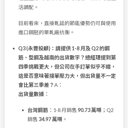
活調配。
目前看來，直接軋延的節能優勢仍可與使用
進口鋼胚的單軋廠抗衡。
Q3 (永豐投顧)：請提供 1-8 月及 Q2 的鋼
筋、型鋼及越南的出貨數字？總經理提到第
四季挑戰更大，但公司在手訂單似乎不錯，
這是否意味著接單壓力大，但出貨量不一定
會比第三季差？
A：
出貨量數據
：
台灣鋼筋
：1-8 月銷售
90.73 萬噸
；Q2
銷售
34.97 萬噸
。