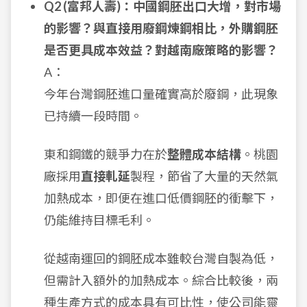
Q2 (富邦人壽)：中國鋼胚出口大增，對市場
的影響？與直接用廢鋼煉鋼相比，外購鋼胚
是否更具成本效益？對越南廠策略的影響？
A：
今年台灣鋼胚進口量確實高於廢鋼，此現象
已持續一段時間。
東和鋼鐵的競爭力在於
整體成本結構
。桃園
廠採用
直接軋延
製程，節省了大量的天然氣
加熱成本，即便在進口低價鋼胚的衝擊下，
仍能維持目標毛利。
從越南運回的鋼胚成本雖較台灣自製為低，
但需計入額外的加熱成本。綜合比較後，兩
種生產方式的成本具有可比性，使公司能靈