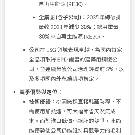
自再生能源 (RE30)。
全集團 (含子公司)
：2035 年總碳排
量較 2021 年
減少 30%
；總用電量
30%
來自再生能源 (RE30)。
公司在 ESG 領域表現卓越，為國內首家
全品項取得 EPD 證書的建築用鋼鐵公
司，並連續榮獲公司治理評鑑前 5%，以
及多項國內外永續獎項肯定。
競爭優勢與定位
：
技術優勢
：桃園廠採
直接軋延
製程，不
需使用加熱爐，可大幅節省天然氣成
本。面對進口低價小鋼胚的競爭，此節
能優勢使公司仍能維持具競爭力的毛利