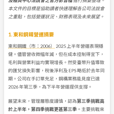
及櫃買中心法說會之官方影音檔
進行摘要整理。
本文件的目標是協助讀者快速理解各公司法說會
之重點，包括營運狀況、財務表現及未來展望。
1. 東和鋼鐵營運摘要
東和鋼鐵（市：2006）
2025 上半年營運表現穩
健。儘管營收微幅年減，但在成本控制得宜下，
毛利與營業利益均實現增長。然受臺幣升值導致
的匯兌損失影響，稅後淨利及 EPS 略低於去年同
期。公司在手訂單充足，鋼構業務能見度已達
2026 年第三季，為下半年營運提供支撐。
展望未來，管理層態度謹慎，認為
第三季挑戰高
於上半年，第四季挑戰更甚第三季
。主要挑戰來