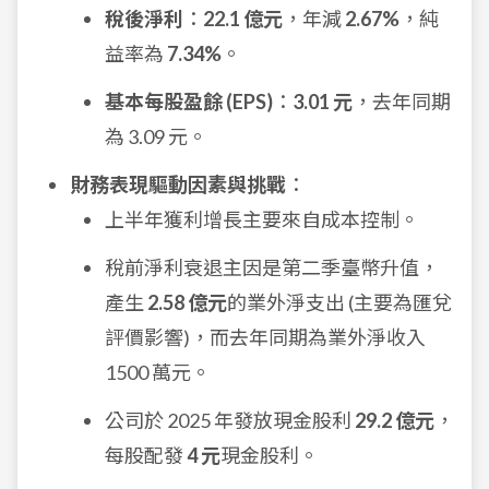
稅後淨利
：
22.1 億元
，年減
2.67%
，純
益率為
7.34%
。
基本每股盈餘 (EPS)
：
3.01 元
，去年同期
為 3.09 元。
財務表現驅動因素與挑戰
：
上半年獲利增長主要來自成本控制。
稅前淨利衰退主因是第二季臺幣升值，
產生
2.58 億元
的業外淨支出 (主要為匯兌
評價影響)，而去年同期為業外淨收入
1500 萬元。
公司於 2025 年發放現金股利
29.2 億元
，
每股配發
4 元
現金股利。