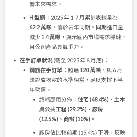
響未來需求。
H 型鋼
：2025 年 1-7 月累計表銷量為
62.2 萬噸
，優於去年同期。同期進口量
減少
1.4 萬噸
，顯示國內市場需求穩健，
且公司產品具競爭力。
在手訂單狀況
(截至 2025 年 8 月底)：
鋼筋在手訂單
：超過
120 萬噸
，與 6 月
法說會揭露的水準相當，足以支撐下半
年營運。
終端應用分佈：
住宅 (48.4%)
、
土木
與公共工程 (29.2%)
、
廠房
(12.5%)
、
商辦 (10%)
。
廠房佔比較前期 (15.4%) 下滑，反映