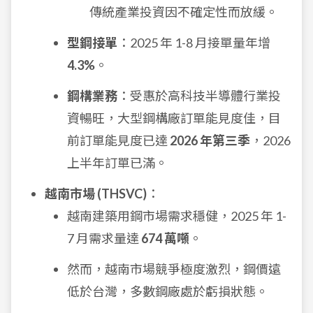
傳統產業投資因不確定性而放緩。
型鋼接單
：2025 年 1-8 月接單量年增
4.3%
。
鋼構業務
：受惠於高科技半導體行業投
資暢旺，大型鋼構廠訂單能見度佳，目
前訂單能見度已達
2026 年第三季
，2026
上半年訂單已滿。
越南市場 (THSVC)
：
越南建築用鋼市場需求穩健，2025 年 1-
7 月需求量達
674 萬噸
。
然而，越南市場競爭極度激烈，鋼價遠
低於台灣，多數鋼廠處於虧損狀態。