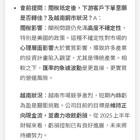
會前提問：關稅抵定後，下游客戶下單意願
是否轉佳？及越南鋼市狀況？
A：
關稅影響
：關稅問題仍充滿
高度不確定性
，
特別是美國的政策。這種不確定性對市場的
心理層面影響
大於實質影響，導致許多產業
的投資計畫陷入觀望，尤其是傳統產業。相
較之下，
匯率的急遽波動
是更直接、更實質
的營運風險。
越南狀況
：越南市場競爭激烈，短期內轉虧
為盈是艱鉅挑戰。公司目前的目標是
維持正
向現金流，並盡力收斂虧損
。從 2025 上半年
財報來看，虧損控制已有良好進展，未來將
持續努力。