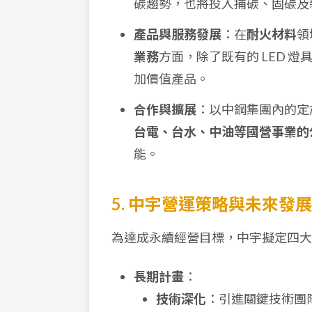
碳趨勢，也將投入捕碳、固碳及
產品與服務發展
：在
耐火材料
領
業務
方面，除了既有的 LED 
加價值產品。
合作與擴展
：以中鋼集團內的定
台電、台水、中油等國營事業的
能。
5. 中宇營運策略與未來發展
為達成永續經營目標，中宇擬定四大
長期計畫
：
技術深化
：引進關鍵技術團