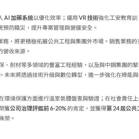
入
AI 加藥系統
以優化效率；運用
VR 技術
強化工安教育訓
統預防職災，提升專案管理與營運安全。
業務，將更積極拓展公共工程與集團外市場。銷售業務的
的營收來源。
保、耐材等多領域的豐富工程經驗，以及與中鋼集團的緊
。未來將透過技術升級與數位轉型，進一步強化在綠能與
G，在環境保護方面進行溫室氣體盤查與驗證；在社會責任上
榮獲
公司治理評鑑前 6-20%
的肯定，並獲得
第 24 屆公共
殊榮。