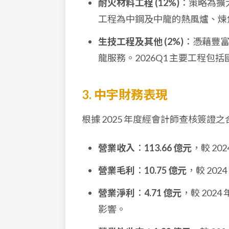
耐火材料工程 (12%)
：策略為擴
工程為中鋼及中龍的熱風爐、煉
生技工程及其他 (2%)
：憑藉豐
龍服務。2026Q1 主要工程
3. 中宇財務表現
根據 2025 年度經會計師查核簽
營業收入
：
113.66 億元
，較 202
營業毛利
：
10.75 億元
，較 2024
營業淨利
：
4.71 億元
，較 2024
影響。