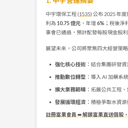
1. 中宇營運摘要
中宇環保工程 (
1535
) 公布 2025
利為
10.75 億元
，年增
6%
；稅後淨
事會已通過，預計配發每股現金股
展望未來，公司將聚焦四大經營策略
強化核心技術
：結合集團研發資
推動數位轉型
：導入 AI 加藥系
擴大業務範疇
：拓展公共工程、
發展循環經濟
：積極爭取水資源
註冊富果會員 ➠ 解鎖富果直送個股