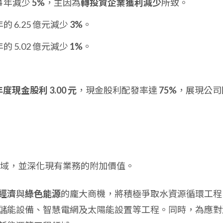
24 年減少
5%
，主因為
轉投資企業獲利減少
所致。
 年的 6.25 億元減少
3%
。
 年的 5.02 億元減少
1%
。
 年度現金股利 3.00 元
，現金股利配發率達
75%
，展現公司
域，並深化現有業務的附加價值。
經濟
與
綠色能源
的龐大商機，將積極爭取水資源循環工程
儲能設備、智慧電網及太陽能設置等工程。同時，為應對