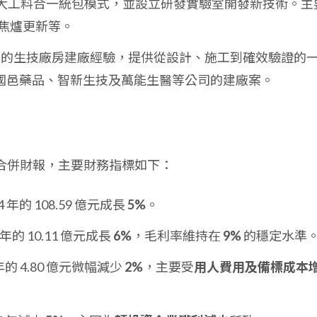
大工料合一統包模式，並設立研發實驗室開發新技術。主
焦爐更新等。
富的生技廠房建廠經驗，提供從設計、施工到確效驗證的
包括國邑藥品、智新生技及萬能生醫等公司的建廠案。
證之合併財報，主要財務指標如下：
4 年的 108.59 億元成長
5%
。
 年的 10.11 億元成長
6%
，毛利率維持在
9%
的穩定水準
 年的 4.80 億元微幅減少
2%
，主要受
用人費用及備標成本