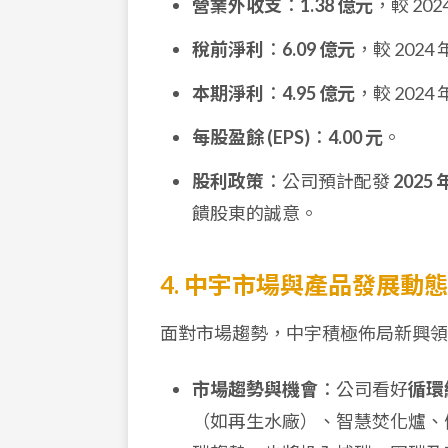
營業外收支
：
1.38 億元
，較 20
稅前淨利
：
6.09 億元
，較 2024
本期淨利
：
4.95 億元
，較 2024
每股盈餘 (EPS)
：
4.00 元
。
股利政策
：公司預計配發
2025
饋股東的誠意。
4. 中宇市場與產品發展動態
面對市場趨勢，中宇積極佈局新興領
市場趨勢與機會
：公司看好
循環
（如再生水廠）、智慧焚化爐、