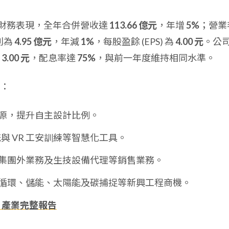
 年度財務表現，全年合併營收達
113.66 億元
，年增
5%
；營業
利為
4.95 億元
，年減
1%
，每股盈餘 (EPS) 為
4.00 元
。公
利
3.00 元
，配息率達
75%
，與前一年度維持相同水準。
：
源，提升自主設計比例。
統與 VR 工安訓練等智慧化工具。
集團外業務及生技設備代理等銷售業務。
循環、儲能、太陽能及碳捕捉等新興工程商機。
、產業完整報告