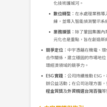
化技術護城河。
數位轉型
：在水處理業務導
練，並導入智能偵測警示系
業務擴張
：除了鞏固集團內
元化也是重點，旨在創造新
競爭定位
：中宇憑藉在機電、環
合作關係，建立穩固的市場地位
環經濟領域的競爭力。
ESG 實踐
：公司持續推動 ES
辦公益活動；在公司治理方面，
程金質獎
及
外資精選台灣百強
等