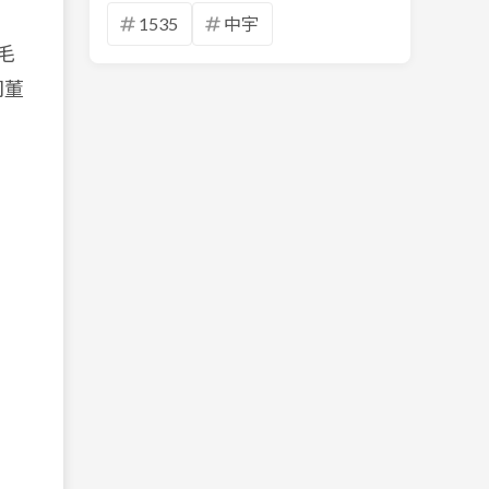
1535
中宇
毛
司董