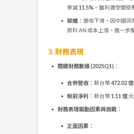
季減
11.5%
。雖利潤空間受
碳纖
：營收下滑，因中國同
原料 AN 成本上漲，進一
3. 財務表現
關鍵財務數據 (2025Q1)
：
合併營收
：新台幣
472.02 億
稅前淨利
：新台幣
1.11 億
元
財務表現驅動因素與挑戰
：
正面因素
：