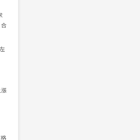
求
 合
左
上漲
價格