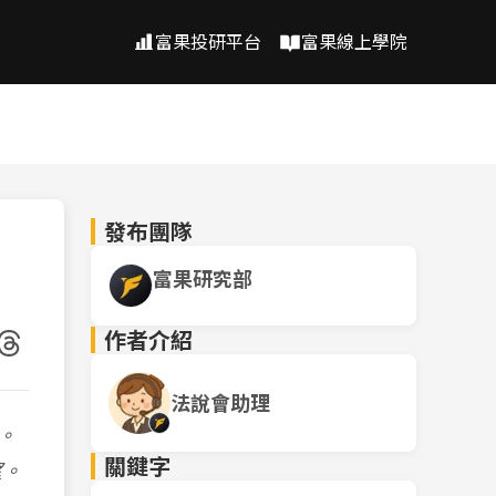
富果投研平台
富果線上學院
發布團隊
富果研究部
作者介紹
法說會助理
。
關鍵字
望。