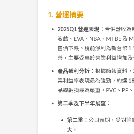
1. 營運摘要
2025Q1 營運表現
：合併營收為
液鹼、EVA、NBA、MTBE 及 
售價下跌。稅前淨利為新台幣
1.
善，主要受惠於營業利益增加及
產品獲利分析
：根據簡報資料，2
業利益率表現最為強勁，約達
1
品線虧損最為嚴重，PVC、PP、
第二季及下半年展望
：
第二季
：公司預期，受對等
大
。