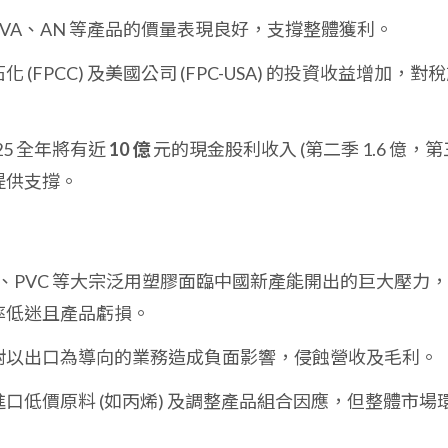
VA、AN 等產品的價量表現良好，支撐整體獲利。
 (FPCC) 及美國公司 (FPC-USA) 的投資收益增加，對
25 全年將有近
10 億
元的現金股利收入 (第二季 1.6 億，第
益提供支撐。
P、PVC 等大宗泛用塑膠面臨中國新產能開出的巨大壓力
率低迷且產品虧損。
對以出口為導向的業務造成負面影響，侵蝕營收及毛利。
口低價原料 (如丙烯) 及調整產品組合因應，但整體市場