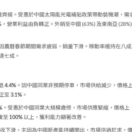
量齊揚。受惠於中國太陽能光電補貼政策帶動裝機潮，需
%
，營業利益由負轉正。外銷至中國 (63%) 及東南亞 (28%)
因農曆春節期間需求疲弱，銷量下滑。稼動率維持在八成
達七成。
退
4.4%
。因中國同業非預期停車，市場供給減少，價格
正至
3.1%
。
%
。受惠於中國同業大規模歲修，市場供應緊縮，價格上
復至
100%
以上，獲利能力顯著改善。
收下滑，主因為中國新產能持續開出，市場供過於求，