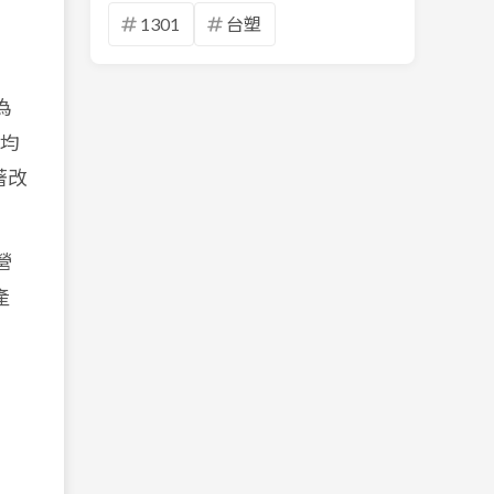
1301
台塑
為
平均
著改
營
產