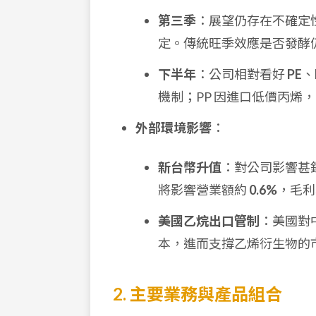
第三季
：展望仍存在不確定
定。傳統旺季效應是否發酵
下半年
：公司相對看好
PE
、
機制；PP 因進口低價丙烯
外部環境影響
：
新台幣升值
：對公司影響甚
將影響營業額約
0.6%
，毛
美國乙烷出口管制
：美國對
本，進而支撐乙烯衍生物的
2. 主要業務與產品組合