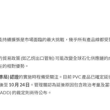
能持續擴張是市場面臨的最大挑戰，幾乎所有產品線都受
貿易政策 (如乙烷出口管制) 可能改變全球石化供應鏈的
在的相對優勢。
標準局) 認證
的實施時程備受關注。目前 PVC 產品已確定延
延後至
10 月 24 日
。管理層認為延後原因包含政治考量及當
ADD) 的裁定則尚待公布。