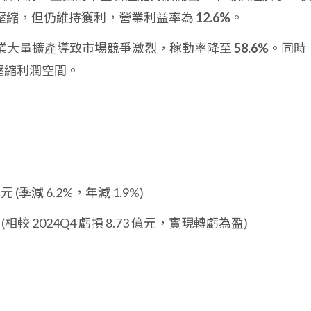
壓縮，但仍維持獲利，營業利益率為
12.6%
。
業大量擴產導致市場競爭激烈，稼動率降至
58.6%
。同時
步壓縮利潤空間。
元 (季減 6.2%，年減 1.9%)
 (相較 2024Q4 虧損 8.73 億元，實現轉虧為盈)