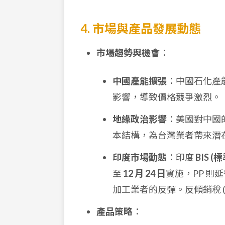
4. 市場與產品發展動態
市場趨勢與機會
：
中國產能擴張
：中國石化產
影響，導致價格競爭激烈。
地緣政治影響
：美國對中國的
本結構，為台灣業者帶來潛
印度市場動態
：印度
BIS (
至
12 月 24 日
實施，PP 則
加工業者的反彈。反傾銷稅 (
產品策略
：