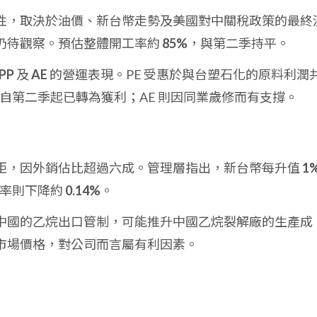
性，取決於油價、新台幣走勢及美國對中關稅政策的最終
仍待觀察。預估整體開工率約
85%
，與第二季持平。
PP
及
AE
的營運表現。PE 受惠於與台塑石化的原料利潤
，自第二季起已轉為獲利；AE 則因同業歲修而有支撐。
鉅，因外銷佔比超過六成。管理層指出，新台幣每升值
1
利率則下降約
0.14%
。
中國的乙烷出口管制，可能推升中國乙烷裂解廠的生產成
市場價格，對公司而言屬有利因素。