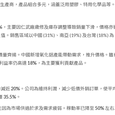
生產商，產品組合多元，涵蓋泛用塑膠、特用化學品等
%
，主要因仁武廠歲修及庫存調整導致銷量下滑，價格亦
銷售區域以中國 (31%)、南亞 (19%) 及台灣 (18%) 為
價量齊揚。中國新增氧化鋁產能帶動需求，推升價格。雖
利益率仍高達
18%
，為主要獲利貢獻產品。
季減近
20%
。公司為維持利潤，減少低價外銷訂單，使平
僅
35.5%
。
主因為市場供過於求及需求疲弱。稼動率已降至
50%
左右