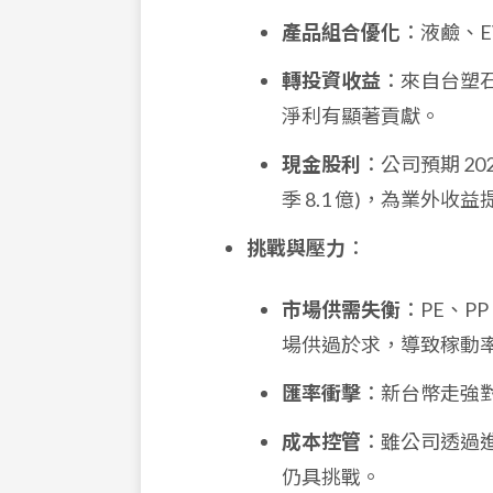
產品組合優化
：液鹼、E
轉投資收益
：來自台塑石化
淨利有顯著貢獻。
現金股利
：公司預期 20
季 8.1 億)，為業外收
挑戰與壓力
：
市場供需失衡
：PE、P
場供過於求，導致稼動
匯率衝擊
：新台幣走強
成本控管
：雖公司透過進
仍具挑戰。