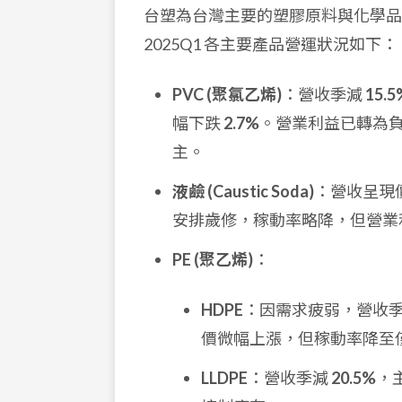
台塑為台灣主要的塑膠原料與化學品
2025Q1 各主要產品營運狀況如下：
PVC (聚氯乙烯)
：營收季減
15.5
幅下跌
2.7%
。營業利益已轉為負值。
主。
液鹼 (Caustic Soda)
：營收呈現
安排歲修，稼動率略降，但營業
PE (聚乙烯)
：
HDPE
：因需求疲弱，營收
價微幅上漲，但稼動率降至
LLDPE
：營收季減
20.5%
，