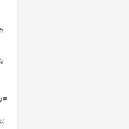
。
微
有
均單
以