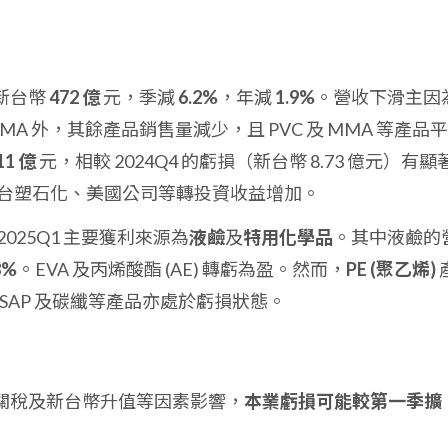
新台幣
472 億
元，季減
6.2%
，年減
1.9%
。營收下滑主因
MMA 外，其餘產品銷售量減少，且 PVC 及 MMA 等產品
11 億
元，相較 2024Q4 的虧損（新台幣 8.73 億元）有顯
台塑石化、美國公司等轉投資收益增加。
025Q1 主要獲利來源為
液鹼
及
特用化學品
。其中液鹼的
8%
。EVA 及丙烯酸酯 (AE) 轉虧為盈。然而，
PE (聚乙烯)
SAP 及碳纖等產品亦處於虧損狀態。
關稅及新台幣升值等因素影響，
本業虧損可能較第一季擴