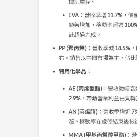
控制庫存。
EVA
：營收季增
11.7%
，價
顯著增加，稼動率超過
100
計超過九成。
PP (聚丙烯)
：營收季減
18.5%
，
右。銷售以中國市場為主，佔比
特用化學品
：
AE (丙烯酸酯)
：營收微幅衰
2.9%
，帶動營業利益由負轉
AN (丙烯腈)
：營收季增近
7
漲。稼動率在歲修結束後恢
MMA (甲基丙烯酸甲酯)
：營