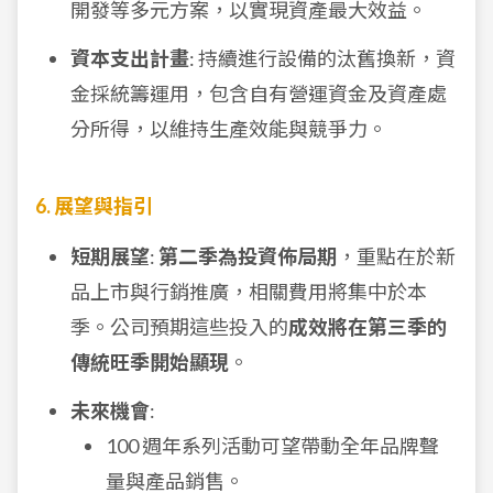
開發等多元方案，以實現資產最大效益。
資本支出計畫
: 持續進行設備的汰舊換新，資
金採統籌運用，包含自有營運資金及資產處
分所得，以維持生產效能與競爭力。
6. 展望與指引
短期展望
:
第二季為投資佈局期
，重點在於新
品上市與行銷推廣，相關費用將集中於本
季。公司預期這些投入的
成效將在第三季的
傳統旺季開始顯現
。
未來機會
:
100 週年系列活動可望帶動全年品牌聲
量與產品銷售。