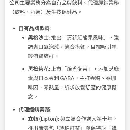
公司主要業務分為自有品牌飲料、代理經銷業務
（飲料、酒類）及生技保健品。
自有品牌飲料
:
黑松沙士
: 推出「清新紅龍果風味」，強
調爽口氣泡感，適合搭餐，目標吸引年
輕消費族群。
黑松茶花
: 上市「焙香麥茶」，添加芝麻
素與日本專利 GABA，主打零糖、零咖
啡因、零熱量，訴求放鬆舒壓的健康概
念。
代理經銷業務
:
立頓 (Lipton)
: 與立頓合作邁入第十年，
推出康美包「琥珀紅茶」與保特瓶「蜂