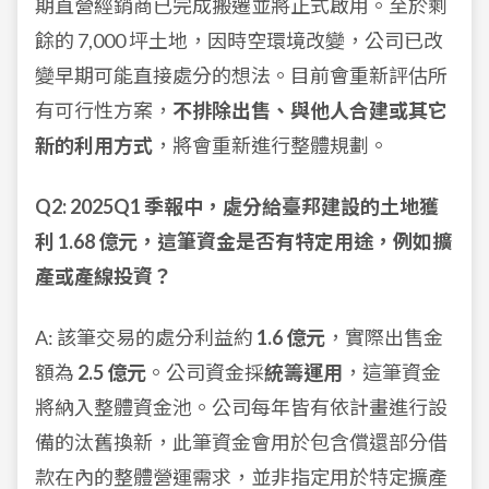
期直營經銷商已完成搬遷並將正式啟用。至於剩
餘的 7,000 坪土地，因時空環境改變，公司已改
變早期可能直接處分的想法。目前會重新評估所
有可行性方案，
不排除出售、與他人合建或其它
新的利用方式
，將會重新進行整體規劃。
Q2: 2025Q1 季報中，處分給臺邦建設的土地獲
利 1.68 億元，這筆資金是否有特定用途，例如擴
產或產線投資？
A: 該筆交易的處分利益約
1.6 億元
，實際出售金
額為
2.5 億元
。公司資金採
統籌運用
，這筆資金
將納入整體資金池。公司每年皆有依計畫進行設
備的汰舊換新，此筆資金會用於包含償還部分借
款在內的整體營運需求，並非指定用於特定擴產