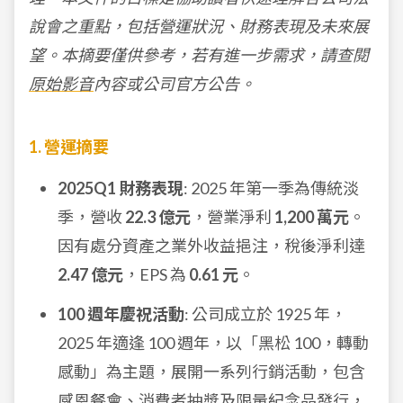
說會之重點，包括營運狀況、財務表現及未來展
望。本摘要僅供參考，若有進一步需求，請查閱
原始影音
內容或公司官方公告。
1. 營運摘要
2025Q1 財務表現
: 2025 年第一季為傳統淡
季，營收
22.3 億元
，營業淨利
1,200 萬元
。
因有處分資產之業外收益挹注，稅後淨利達
2.47 億元
，EPS 為
0.61 元
。
100 週年慶祝活動
: 公司成立於 1925 年，
2025 年適逢 100 週年，以「黑松 100，轉動
感動」為主題，展開一系列行銷活動，包含
感恩餐會、消費者抽獎及限量紀念品發行，