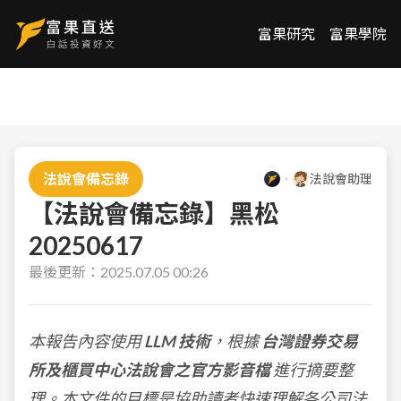
富果研究
富果學院
法說會備忘錄
法說會助理
【法說會備忘錄】黑松
20250617
最後更新：
2025.07.05 00:26
本報告內容使用
LLM 技術
，根據
台灣證券交易
所及櫃買中心法說會之官方影音檔
進行摘要整
理。本文件的目標是協助讀者快速理解各公司法