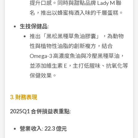
提升口感。同時與甜點品牌 Lady M 聯
名，推出以蜂蜜梅酒入味的千層蛋糕。
生技保健品
:
推出「黑松黑種草魚油膠囊」，為動物
性與植物性油脂的創新複方，結合
Omega-3 高濃度魚油與冷壓黑種草油，
並添加維生素 E，主打低腥味、抗氧化等
保健效果。
3. 財務表現
2025Q1 合併損益表重點
:
營業收入
:
22.3 億元