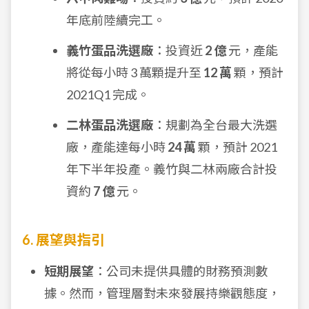
年底前陸續完工。
義竹蛋品洗選廠
：投資近
2 億
元，產能
將從每小時 3 萬顆提升至
12 萬
顆，預計
2021Q1 完成。
二林蛋品洗選廠
：規劃為全台最大洗選
廠，產能達每小時
24 萬
顆，預計 2021
年下半年投產。義竹與二林兩廠合計投
資約
7 億
元。
6. 展望與指引
短期展望
：公司未提供具體的財務預測數
據。然而，管理層對未來發展持樂觀態度，