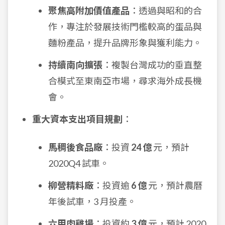
聚焦高附加價值產品
：透過與昭和的合
作，專注於發展技術門檻較高的蛋品與
麵粉產品，提升品牌形象與獲利能力。
持續南向擴張
：複製台灣成功的垂直整
合模式至東南亞市場，尋求海外成長機
會。
重大資本支出項目規劃
：
馬稠後食品廠
：投資
24 億
元，預計
2020Q4 試車。
柳營精料廠
：投資逾
6 億
元，預計農曆
年後試車，3 月投產。
六甲肉雞場
：投資約
3 億
元，預計 2020