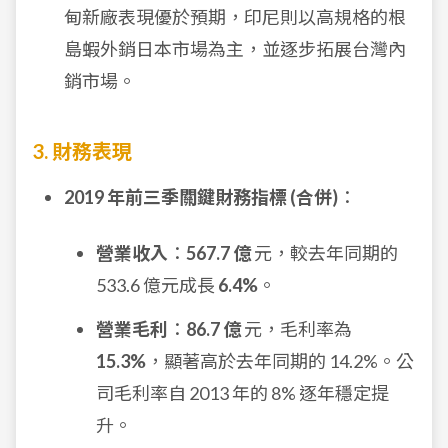
甸新廠表現優於預期，印尼則以高規格的根
島蝦外銷日本市場為主，並逐步拓展台灣內
銷市場。
3. 財務表現
2019 年前三季關鍵財務指標 (合併)
：
營業收入
：
567.7 億
元，較去年同期的
533.6 億元成長
6.4%
。
營業毛利
：
86.7 億
元，毛利率為
15.3%
，顯著高於去年同期的 14.2%。公
司毛利率自 2013 年的 8% 逐年穩定提
升。