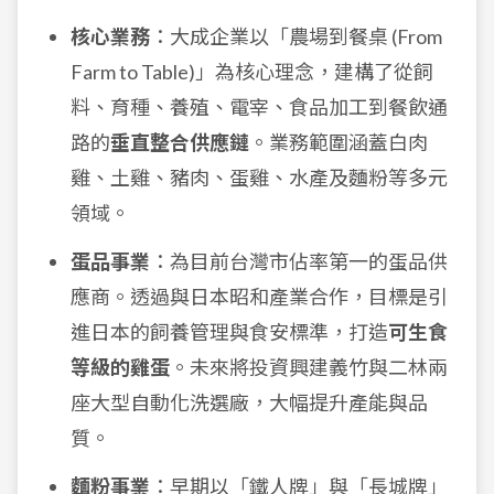
核心業務
：大成企業以「農場到餐桌 (From
Farm to Table)」為核心理念，建構了從飼
料、育種、養殖、電宰、食品加工到餐飲通
路的
垂直整合供應鏈
。業務範圍涵蓋白肉
雞、土雞、豬肉、蛋雞、水產及麵粉等多元
領域。
蛋品事業
：為目前台灣市佔率第一的蛋品供
應商。透過與日本昭和產業合作，目標是引
進日本的飼養管理與食安標準，打造
可生食
等級的雞蛋
。未來將投資興建義竹與二林兩
座大型自動化洗選廠，大幅提升產能與品
質。
麵粉事業
：早期以「鐵人牌」與「長城牌」