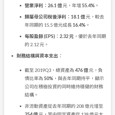
營業淨利
：
26.1 億
元，年增
55.4%
。
歸屬母公司稅後淨利
：
18.1 億
元，較去
年同期的 15.5 億元成長
16.4%
。
每股盈餘 (EPS)
：
2.32 元
，優於去年同期
的 2.12 元。
財務結構與資本支出
：
截至 2019Q3，總資產為
476 億
元，負
債比率為
50%
，與去年同期持平，顯示
公司在積極投資的同時維持穩健的財務
結構。
非流動資產從去年同期的 208 億元增至
254 億
元，其中固定資產從 138 億元大