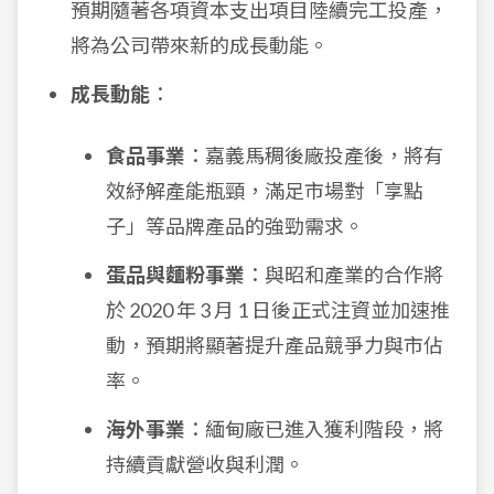
預期隨著各項資本支出項目陸續完工投產，
將為公司帶來新的成長動能。
成長動能
：
食品事業
：嘉義馬稠後廠投產後，將有
效紓解產能瓶頸，滿足市場對「享點
子」等品牌產品的強勁需求。
蛋品與麵粉事業
：與昭和產業的合作將
於 2020 年 3 月 1 日後正式注資並加速推
動，預期將顯著提升產品競爭力與市佔
率。
海外事業
：緬甸廠已進入獲利階段，將
持續貢獻營收與利潤。