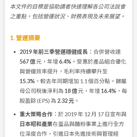
本文件的目標是協助讀者快速理解各公司法說會
之重點，包括營運狀況、財務表現及未來展望。
1. 營運摘要
2019 年前三季營運穩健成長
：合併營收達
567 億
元，年增
6.4%
。受惠於產品組合優化
與營運效率提升，毛利率持續攀升至
15.3%
，較去年同期增加 1.1 個百分點。歸屬
母公司稅後淨利為
18 億
元，年增
16.4%
，每
股盈餘 (EPS) 為
2.32 元
。
重大策略合作
：於 2019 年 12 月 17 日宣布與
日本昭和產業
在蛋品與麵粉事業上進行全方
位深度合作，引進日本先進技術與管理經