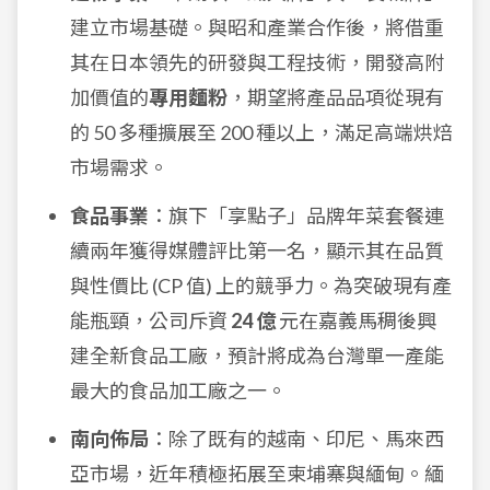
建立市場基礎。與昭和產業合作後，將借重
其在日本領先的研發與工程技術，開發高附
加價值的
專用麵粉
，期望將產品品項從現有
的 50 多種擴展至 200 種以上，滿足高端烘焙
市場需求。
食品事業
：旗下「享點子」品牌年菜套餐連
續兩年獲得媒體評比第一名，顯示其在品質
與性價比 (CP 值) 上的競爭力。為突破現有產
能瓶頸，公司斥資
24 億
元在嘉義馬稠後興
建全新食品工廠，預計將成為台灣單一產能
最大的食品加工廠之一。
南向佈局
：除了既有的越南、印尼、馬來西
亞市場，近年積極拓展至柬埔寨與緬甸。緬