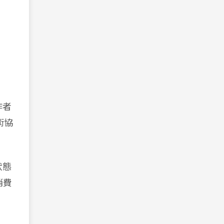
作者
術協
狀態
消費