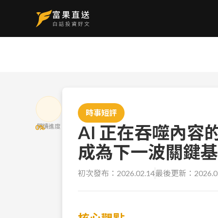
時事短評
AI 正在吞噬內
閱讀進度
0
%
成為下一波關鍵基
初次發布：
2026.02.14
最後更新：
2026.0