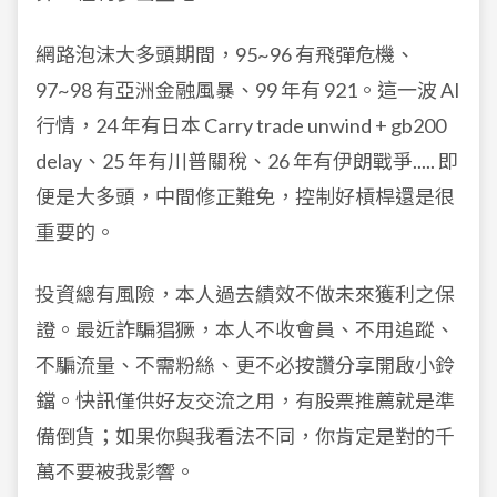
網路泡沫大多頭期間，95~96 有飛彈危機、
97~98 有亞洲金融風暴、99 年有 921。這一波 AI
行情，24 年有日本 Carry trade unwind + gb200
delay、25 年有川普關稅、26 年有伊朗戰爭..... 即
便是大多頭，中間修正難免，控制好槓桿還是很
重要的。
投資總有風險，本人過去績效不做未來獲利之保
證。最近詐騙猖獗，本人不收會員、不用追蹤、
不騙流量、不需粉絲、更不必按讚分享開啟小鈴
鐺。快訊僅供好友交流之用，有股票推薦就是準
備倒貨；如果你與我看法不同，你肯定是對的千
萬不要被我影響。