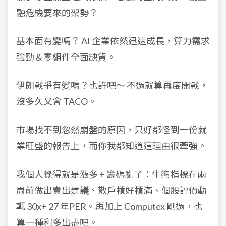
融危機要來的架勢？
基本面有變嗎？ AI 企業依然迅速成長，算力需求
強勁＆零組件全面缺貨。
伊朗戰爭有變嗎？也許吧～ 不過就算再度開戰，
沒多久又會 TACO。
市場找不到忽然崩盤的原因，只好都怪到一份就
業旺盛的報告上，而你我都知道這理由很牽強。
我個人覺得就是漲多 + 籌碼亂了：牛熊指標在兩
周前做出賣出建議、散戶槓好槓滿、個股評價動
輒 30x+ 27 年PER。再加上 Computex 剛過，也
算一種利多出盡吧。