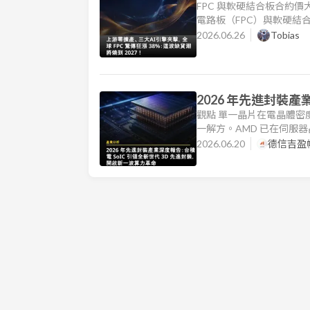
2027！
FPC 與軟硬結合板合約價
電路板（FPC）與軟硬結合
慌性囤貨驅動的短期波動不
2026.06.26
Tobias
第一季度全球 FPC 產品
2026 年先進封裝產
一波算力革命
觀點 單一晶片在電晶體密
一解方。AMD 已在伺服器晶片 
進，以維持其 AI晶片霸
2026.06.20
德信吉盈
將採此技術。三間廠商將於 