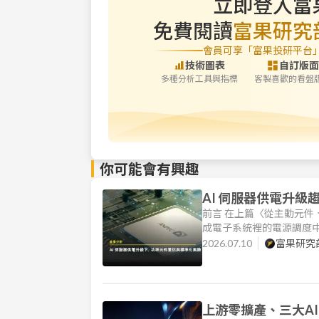
立即登入富
免費閱讀
富果研究
會員可享「富果投研平台
技術圖表
自訂版面
多種分析工具與指標
客製喜歡的看盤
你可能會有興趣
AI 伺服器供電升
前言 在上篇〈從主動元件、
成電子系統裡的電源調度中
的重要性進一步被放大。 
2026.07.10
富果研究
率、更高功率密度的供電網
上游零擴產、三大AI