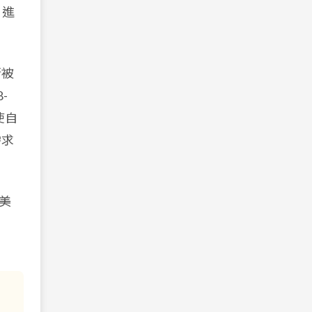
，進
漸被
-
使自
需求
醫美