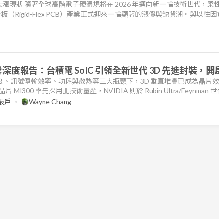
大漲現狀 隨著全球高階電子硬體規格在 2026 年邁向新一輪技術世代，柔
板（Rigid-Flex PCB）產業正式迎來一輪顯著的漲價與缺貨潮。與以往
同，本輪價格調升具備極強的剛性與結構性支撐。 根據行業最新統計，20
的整體合約價持續上漲了33% 至 38%。其中，高密度互連（
業深度報告：台積電 SoIC 引領全新世代 3D 先進封裝，開
度、訊號傳輸效率、功耗與散熱等三大瓶頸下，3D 垂直堆疊已成為晶片
MI300 率先採用此技術量產，NVIDIA 則於 Rubin Ultra/Feynman 
主地位；蘋果則因邊緣算力需求提升，且降低裝置能耗與發熱下，旗下 M 
帳戶
Wayne Chang
2026 年起陸續導入晶片，將支撐台積電 So