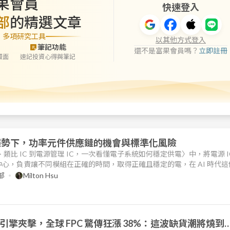
果會員
快速登入
部
的精選文章
」多項研究工具
以其他方式登入
筆記功能
還不是富果會員嗎？
立即註冊
版面
速記投資心得與筆記
級趨勢下，功率元件供應鏈的機會與標準化風險
類比 IC 到電源管理 IC，一次看懂電子系統如何穩定供電〉中，將電源 I
心，負責讓不同模組在正確的時間，取得正確且穩定的電，在 AI 時代這
AI 伺服器要穩定運作，不只是 GPU 本身算力要夠，背後還需要一整套更
部
Milton Hsu
路，穩定支撐 GPU、CPU、HBM 等不同負載，這些元件各自需要不同
引擎夾擊，全球 FPC 驚傳狂漲 38%：這波缺貨潮將燒到