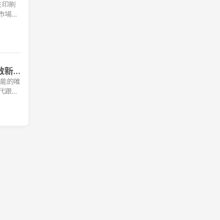
性印刷
因市場恐
26 年
啟新
效能的唯
世代跟
系列晶片