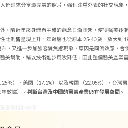
ktok 等），人們追求分享最完美的照片，強化注重外表的社交現象
外，隨近年來身體自主權的觀念日漸興起，使得醫美逐
例皆呈現上升，年齡層也從原本 25-40 歲，放大到 18
術提升，又進一步加強容貌焦慮現象，原因是同儕效應，會
醫美幫助，輔以技術進步風險降低，因此整個醫美產業
5％）、美國（17.1%） 以及韓國 （22.05%），台灣
2 年數據）。
判斷台灣及中國的醫美產業仍有發展空間。
及風險相對較低