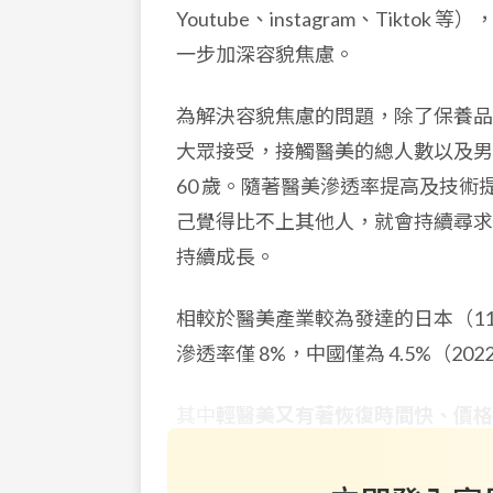
Youtube、instagram、Ti
一步加深容貌焦慮。
為解決容貌焦慮的問題，除了保養品
大眾接受，接觸醫美的總人數以及男性比
60 歲。隨著醫美滲透率提高及技
己覺得比不上其他人，就會持續尋求
持續成長。
相較於醫美產業較為發達的日本（11.2
滲透率僅 8%，中國僅為 4.5%（202
其中
輕醫美又有著恢復時間快、價格