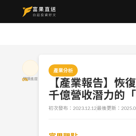
產業分析
【產業報告】恢復
閱讀進度
0
%
千億營收潛力的「
初次發布：
2023.12.12
最後更新：
2025.0