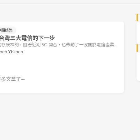
休閒娛樂
台灣三大電信的下一步
存股標的，隨著近期 5G 開台，也帶動了一波關於電信產業的
預測 5G 對電信產業的影響及各大廠商未來發展方向。看完這
hen Yi-chen
幾件事： 台灣電信市場的結構與特性 5G 得標結果分析 5G
場，相互牽制後存在價格均衡 台灣電信業者需要有牌照才能經
有五家
更多文章了—