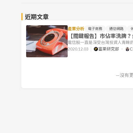
近期文章
產業分析
電子商務
通信網路
【關鍵報告】市佔率洗牌？
電信股一直是深受台灣投資人青睞的
討論。今天我們將介紹電信產業，並
2020.12.03
富果研究部
C
篇文章，你將會了解關於電信股的以下
加值服務差異化 電信市場為寡占市
營、而且資本門檻高所以目前也只
—沒有