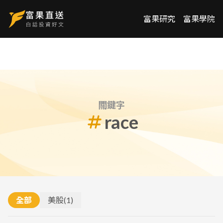
富果研究
富果學院
關鍵字
race
全部
美股
(
1
)