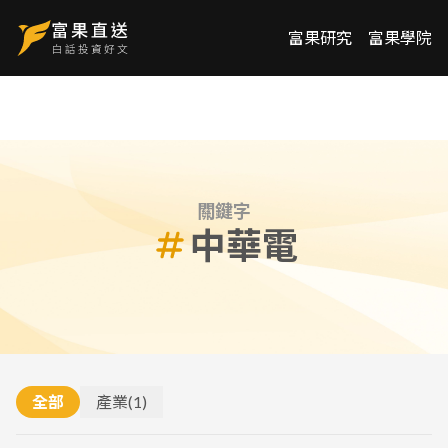
富果研究
富果學院
關鍵字
中華電
全部
產業
(
1
)