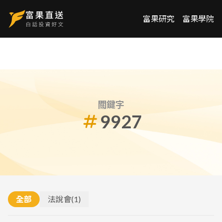
富果研究
富果學院
關鍵字
9927
全部
法說會
(
1
)