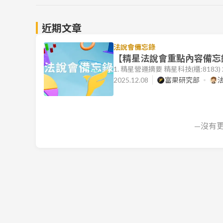
近期文章
法說會備忘錄
【精星法說會重點內容備忘錄】
1. 精星營運摘要 精星科技(櫃:818
季增 14.6%。受惠於車用客戶產
2025.12.08
富果研究部
1.19 億元，每股盈餘 (EPS) 0.9
6.7%。然而，受 2024 年底客戶降價
—沒有