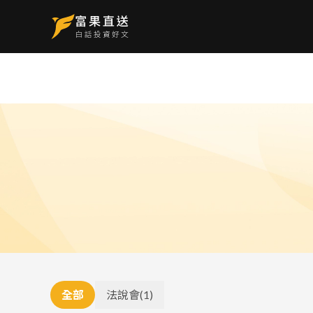
全部
法說會
(
1
)