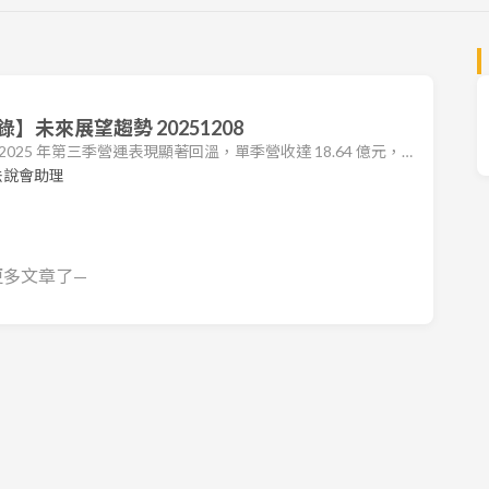
未來展望趨勢 20251208
3) 2025 年第三季營運表現顯著回溫，單季營收達 18.64 億元，
品組合優化及成本控制得宜，毛利率回升至 15.5%，稅後純益為
法說會助理
9 元，成功由虧轉盈。 累計 2025 年前三季營收為 51.4 億元，年增
及 2025Q1 提列呆帳
更多文章了—