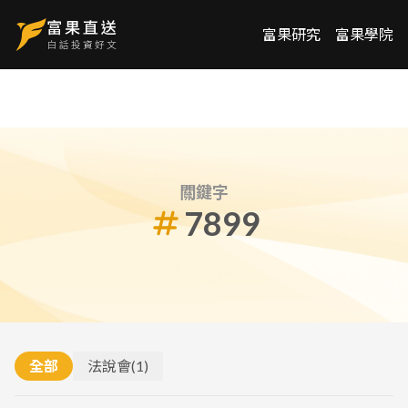
富果研究
富果學院
關鍵字
7899
全部
法說會
(
1
)