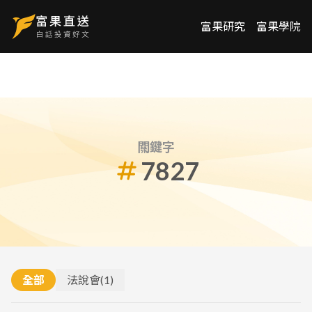
富果研究
富果學院
關鍵字
7827
全部
法說會
(
1
)