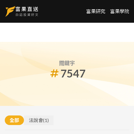
富果研究
富果學院
關鍵字
7547
全部
法說會
(
1
)