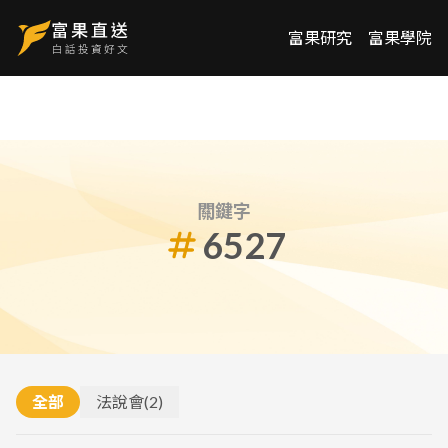
富果研究
富果學院
關鍵字
6527
全部
法說會
(
2
)