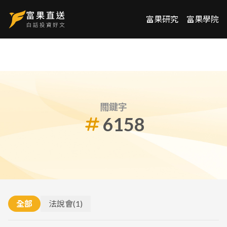
富果研究
富果學院
關鍵字
6158
全部
法說會
(
1
)