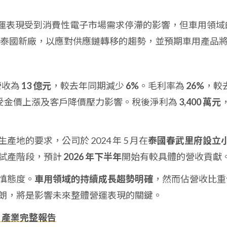
三季營運表現受到消費性電子市場需求停滯的影響，但車用領域
泰國新廠，以應對供應鏈轉移的趨勢，並預期車用產品
營收為
13 億元
，較去年同期減少
6%
。毛利率為
26%
，較
受金價上漲及客戶降價壓力影響。稅後淨利為
3,400 萬元
地的要求，公司於 2024 年 5 月在
泰國春武里府設立
試產階段，預計
2026 年下半年
開始有較具體的營收貢獻
慎態度。
車用領域的持續成長趨勢明確
，然而佔營收比重
朗，將是影響未來整體營運表現的關鍵。
、產業完整報告