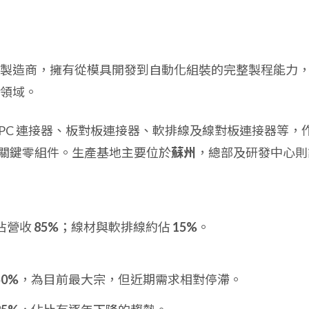
製造商，擁有從模具開發到自動化組裝的完整製程能力
領域。
/FPC 連接器、板對板連接器、軟排線及線對板連接器等，
關鍵零組件。生產基地主要位於
蘇州
，總部及研發中心則
佔營收
85%
；線材與軟排線約佔
15%
。
50%
，為目前最大宗，但近期需求相對停滯。