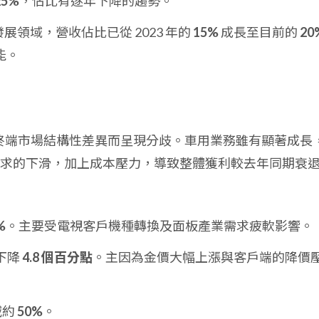
25%
，佔比有逐年下降的趨勢。
展領域，營收佔比已從 2023 年的
15%
成長至目前的
20
能。
因終端市場結構性差異而呈現分歧。車用業務雖有顯著成長
求的下滑，加上成本壓力，導致整體獲利較去年同期衰
%
。主要受電視客戶機種轉換及面板產業需求疲軟影響。
下降
4.8 個百分點
。主因為金價大幅上漲與客戶端的降價
減約
50%
。