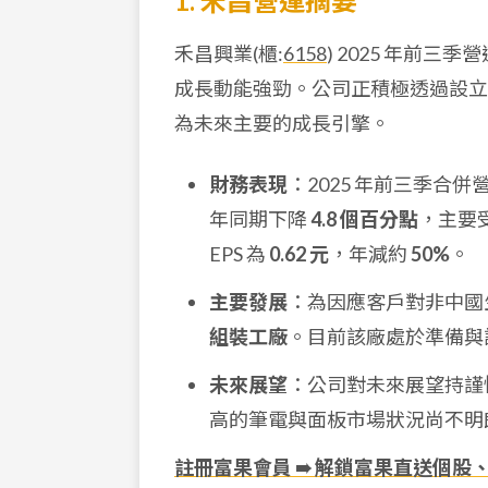
1. 禾昌營運摘要
禾昌興業(櫃:
6158
) 2025 年前
成長動能強勁。公司正積極透過設立
為未來主要的成長引擎。
財務表現
：2025 年前三季合併
年同期下降
4.8 個百分點
，主要
EPS 為
0.62 元
，年減約
50%
。
主要發展
：為因應客戶對非中國生產
組裝工廠
。目前該廠處於準備與
未來展望
：公司對未來展望持謹
高的筆電與面板市場狀況尚不明
註冊富果會員 ➠ 解鎖富果直送個股