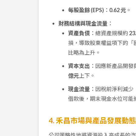
每股盈餘 (EPS)
：
0.62 元
。
財務結構與現金流量
：
資產負債
：總資產規模約
23
損，導致股東權益項下的「
比略為上升。
資本支出
：因應新產品開發與
億元
上下。
現金流量
：因稅前淨利減少，
借款後，期末現金水位可能
4. 禾昌市場與產品發展動態
公司策略性地將資源投入高成長的汽