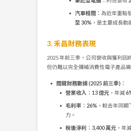
筆記型電腦
：約佔營收
汽車相關
：為近年重點發
至 30%
，是主要成長動
3. 禾昌財務表現
2025 年前三季，公司營收與獲利
但仍難以完全彌補消費性電子產品需
關鍵財務數據 (2025 前三季)
：
營業收入
：
13 億元
，年減
6
毛利率
：
26%
，較去年同期
力。
稅後淨利
：
3,400 萬元
，年