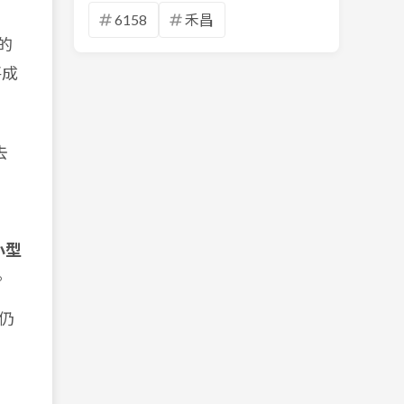
6158
禾昌
的
將成
去
，
小型
。
仍