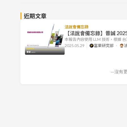
近期文章
法說會備忘錄
【法說會備忘錄】普誠 2025
本報告內容使用 LLM 技術，根據
本文件的目標是協助讀者快速理解
2025.05.29
富果研究部
本摘要僅供參考，若有進一步需求，請
（櫃：6129）於 2025 年 4 
務長胡伊真代表出席。會議主
—沒有