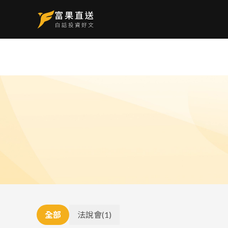
全部
法說會
(
1
)