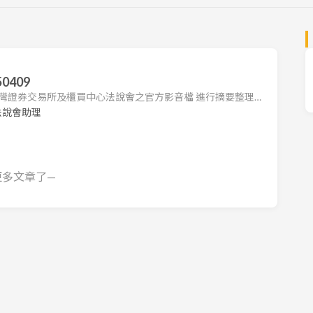
0409
 台灣證券交易所及櫃買中心法說會之官方影音檔 進行摘要整理。
各公司法說會之重點，包括營運狀況、財務表現及未來展望。
法說會助理
查閱原始影音內容或公司官方公告。 1. 營運摘要 普誠科技
月 9 日舉辦法人說明會，由董事長江長安、總經理李國維及發言人/財
更多文章了—