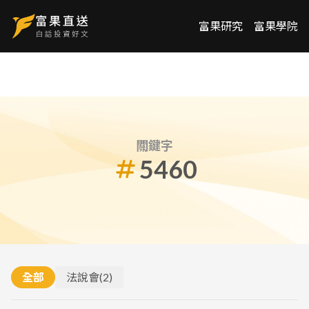
富果研究
富果學院
關鍵字
5460
全部
法說會
(
2
)