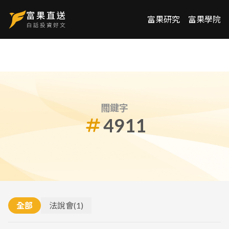
富果研究
富果學院
關鍵字
4911
全部
法說會
(
1
)