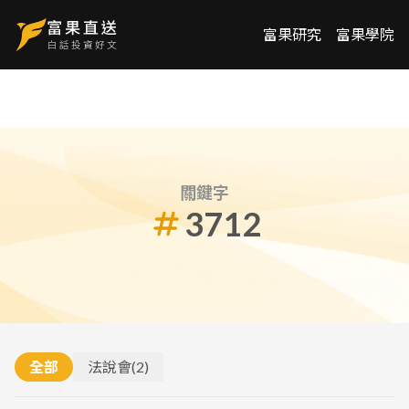
富果研究
富果學院
關鍵字
3712
全部
法說會
(
2
)