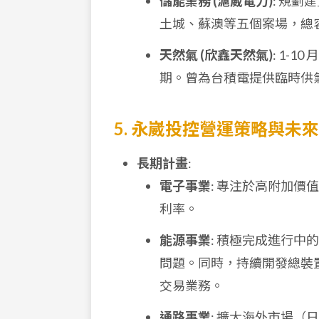
儲能業務 (滬崴電力)
: 規劃
土城、蘇澳等五個案場，總
天然氣 (欣鑫天然氣)
: 1-10
期。曾為台積電提供臨時供
5. 永崴投控營運策略與未
長期計畫
:
電子事業
: 專注於高附加
利率。
能源事業
: 積極完成進行
問題。同時，持續開發總裝
交易業務。
通路事業
: 擴大海外市場（