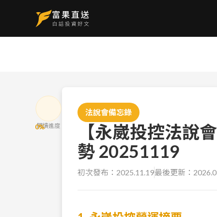
法說會備忘錄
【永崴投控法說會
閱讀進度
0
%
勢 20251119
初次發布：
2025.11.19
最後更新：
2026.0