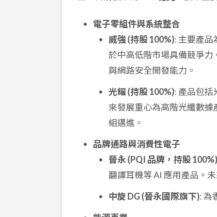
電子零組件與系統整合
威強 (持股 100%)
: 主要產品
於中高低階市場具備競爭力
與網路安全開發能力。
光耀 (持股 100%)
: 產品包
來發展重心為高階光纖數據
組邁進。
品牌通路與消費性電子
晉永 (PQI 品牌，持股 100%
翻譯耳機等 AI 應用產品
中旋 DG (晉永國際旗下)
: 