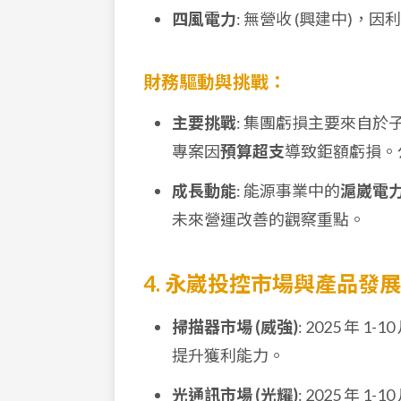
四風電力
: 無營收 (興建中)，
財務驅動與挑戰：
主要挑戰
: 集團虧損主要來自於
專案因
預算超支
導致鉅額虧損。
成長動能
: 能源事業中的
滬崴電
未來營運改善的觀察重點。
4. 永崴投控市場與產品發
掃描器市場 (威強)
: 2025 年 1-
提升獲利能力。
光通訊市場 (光耀)
: 2025 年 1-