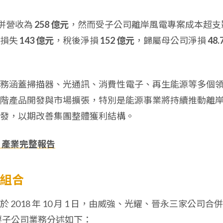
季合併營收為
258 億元
，然而受子公司離岸風電專案成本超支
業損失
143 億元
，稅後淨損
152 億元
，歸屬母公司淨損
48.
務涵蓋掃描器、光通訊、消費性電子、再生能源等多個
階產品開發與市場擴張，特別是能源事業將持續推動離
發，以期改善集團整體獲利結構。
、產業完整報告
品組合
018 年 10 月 1 日，由威強、光耀、晉永三家公司合
要子公司業務分述如下：