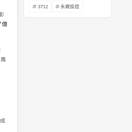
3712
永崴投控
影
7 億
領
岸風
併成