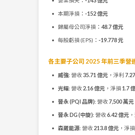
營業損失：
-143 億元
本期淨損：
-152 億元
歸屬母公司淨損：
48.7 億元
每股虧損 (EPS)：
-19.778 元
各主要子公司 2025 年前三季
威強
: 營收
35.71 億元
，淨利
7.2
光耀
: 營收
2.16 億元
，淨損
1.7 
晉永 (PQI 品牌)
: 營收
7,500 萬元
晉永 DG (中旋)
: 營收
6.42 億元
，
森崴能源
: 營收
213.8 億元
，淨