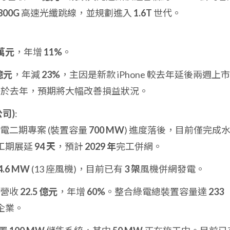
800G
高速光纖跳線，並規劃進入
1.6T
世代。
 萬元
，年增
11%
。
 億元
，年減
23%
，主因是新款 iPhone 較去年延後兩週上
列買氣優於去年，預期將大幅改善損益狀況。
司)
:
臺電二期專案 (裝置容量
700 MW
) 進度落後，目前僅完成
工期展延
94 天
，預計
2029 年
完工併網。
4.6 MW
(13 座風機)，目前已有
3 架
風機併網發電。
 月營收
22.5 億元
，年增
60%
。整合綠電總裝置容量達
233
企業。