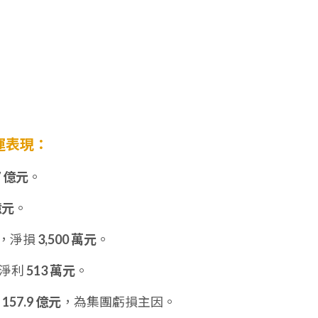
營運表現：
7 億元
。
億元
。
，淨損
3,500 萬元
。
淨利
513 萬元
。
損
157.9 億元
，為集團虧損主因。