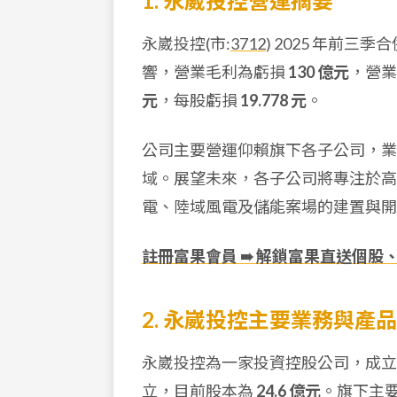
1. 永崴投控營運摘要
永崴投控(市:
3712
) 2025 年前三
響，營業毛利為虧損
130 億元
，營
元
，每股虧損
19.778 元
。
公司主要營運仰賴旗下各子公司，業
域。展望未來，各子公司將專注於高
電、陸域風電及儲能案場的建置與開
註冊富果會員 ➠ 解鎖富果直送個股
2. 永崴投控主要業務與產
永崴投控為一家投資控股公司，成立於 2
立，目前股本為
24.6 億元
。旗下主