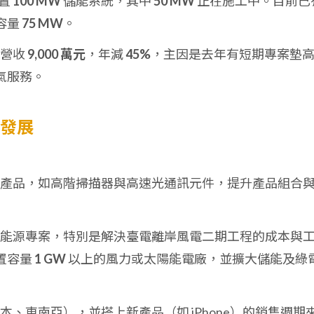
建置
100 MW
儲能系統，其中
50 MW
正在施工中。目前已
容量
75 MW
。
 月營收
9,000 萬元
，年減
45%
，主因是去年有短期專案墊
氣服務。
來發展
價值產品，如高階掃描器與高速光通訊元件，提升產品組合
中的能源專案，特別是解決臺電離岸風電二期工程的成本與
置容量
1 GW
以上的風力或太陽能電廠，並擴大儲能及綠
日本、東南亞），並搭上新產品（如 iPhone）的銷售週期