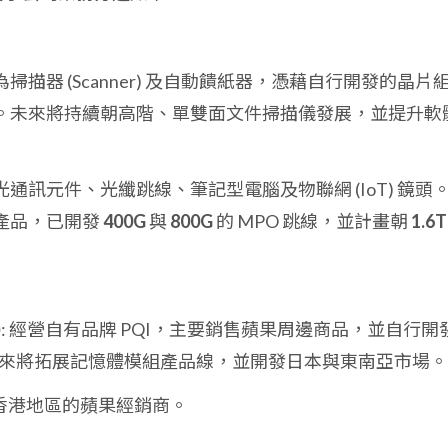
為掃描器 (Scanner) 及自動饋紙器，憑藉自行開發的晶片
。未來將持續朝高階、單雙面文件掃描儀發展，並提升軟
括光通訊元件、光纖跳線、筆記型電腦及物聯網 (IoT) 鏡頭
產品，已開發
400G
與
800G
的 MPO 跳線，並計畫朝
1.6T
)
: 經營自有品牌 PQI，主要銷售蘋果周邊商品，並自行開
。未來將拓展記憶體模組產品線，並開發日本與東南亞市場。
為香港地區的蘋果經銷商。