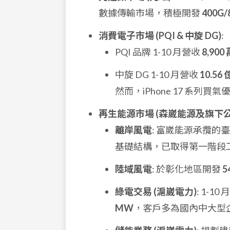
數據傳輸市場，積極開發
400G/
消費電子市場 (PQI & 中旋 DG)
:
PQI 品牌 1-10 月營收
8,900
中旋 DG 1-10 月營收
10.56
然而，iPhone 17 系
再生能源市場 (森崴能源及旗下公
離岸風電
: 富崴能源承攬的
基礎結構，已取得第一階段
陸域風電
: 於彰化地區開發
5
綠電交易 (滬崴電力)
: 1-10
MW
，客戶多為國內中大型