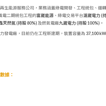
方位再生能源服務公司，業務涵蓋綠電開發、工程統包、運
風電二期統包工程的
富崴能源
、綠電交易平台
滬崴電力 (
鑫天然氣 (持股 80%)
及燃氣電廠
九崴電力 (持股 100%)
。
域風力發電廠，目前仍在工程新建期，裝置容量為
37,100 k
財務數據：