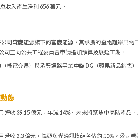
因利息收入產生淨利
656 萬元
。
子公司
森崴能源
旗下的
富崴能源
，其承攬的臺電離岸風電
公司正向公共工程委員會申請追加預算及展延工期。
力
（綠電交易）與消費通路事業
中旋 DG
（蘋果新品銷售）
展動態
10 月營收
39.15 億元
，年減
14%
。未來將聚焦中高階產品，
10 月營收
2.3 億元
，鏡頭與光通訊模組各佔約 50%。公司看