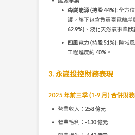
能源事業
森崴能源 (持股 44%)
: 全
護。旗下包含負責臺電離岸
62.9%)
、液化天然氣事業
欣
四風電力 (持股 51%)
: 陸
工程進度約
40%
。
3. 永崴投控財務表現
2025 年前三季 (1-9 月) 合併
營業收入：
258 億元
營業毛利：
-130 億元