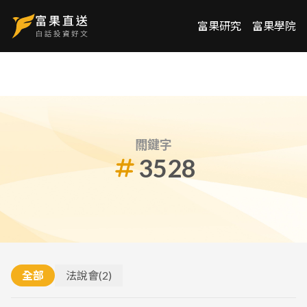
富果研究
富果學院
關鍵字
3528
全部
法說會
(
2
)