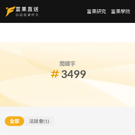
富果研究
富果學院
關鍵字
3499
全部
法說會
(
1
)