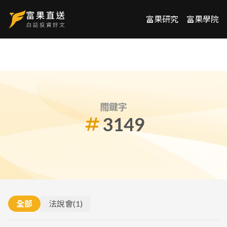
富果研究
富果學院
關鍵字
3149
全部
法說會
(
1
)