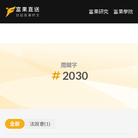
富果研究
富果學院
關鍵字
2030
全部
法說會
(
1
)