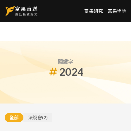
富果研究
富果學院
關鍵字
2024
全部
法說會
(
2
)