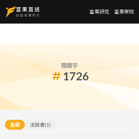
富果研究
富果學院
關鍵字
1726
全部
法說會
(
1
)