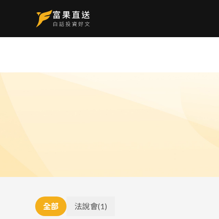
全部
法說會
(
1
)