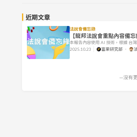
近期文章
法說會備忘錄
【龍邦法說會重點內容備忘錄】
本報告內容使用 AI 技術，根據 
文件的目標是協助讀者快速理解各公
2025.10.23
富果研究部
龍邦營運摘要 龍邦國際興業（市：
葬及育樂等多個領域。 2025 上半
15.8%。 營業淨利為
—沒有