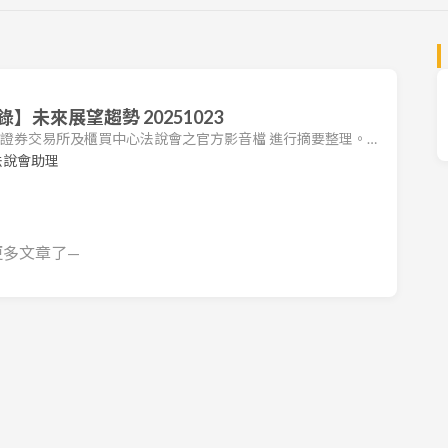
未來展望趨勢 20251023
台灣證券交易所及櫃買中心法說會之官方影音檔 進行摘要整理。本
司法說會之重點，包括營運狀況、財務表現及未來展望。 1.
法說會助理
2514）作為一家控股公司，業務涵蓋不動產、營造、食品、殯
年財務表現： 合併營業收入為 101.1 億元，較去年同期減少
更多文章了—